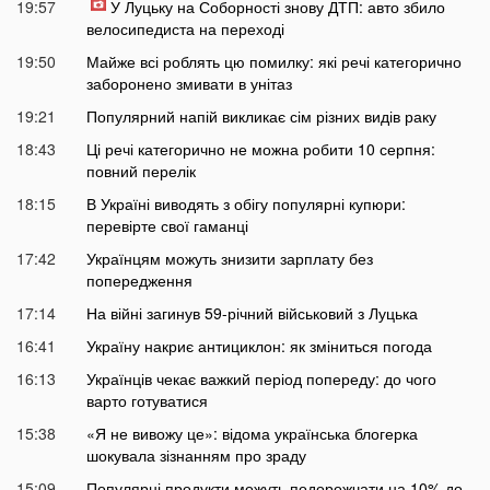
19:57
У Луцьку на Соборності знову ДТП: авто збило
велосипедиста на переході
19:50
Майже всі роблять цю помилку: які речі категорично
заборонено змивати в унітаз
19:21
Популярний напій викликає сім різних видів раку
18:43
Ці речі категорично не можна робити 10 серпня:
повний перелік
18:15
В Україні виводять з обігу популярні купюри:
перевірте свої гаманці
17:42
Українцям можуть знизити зарплату без
попередження
17:14
На війні загинув 59-річний військовий з Луцька
16:41
Україну накриє антициклон: як зміниться погода
16:13
Українців чекає важкий період попереду: до чого
варто готуватися
15:38
«Я не вивожу це»: відома українська блогерка
шокувала зізнанням про зраду
15:09
Популярні продукти можуть подорожчати на 10% до