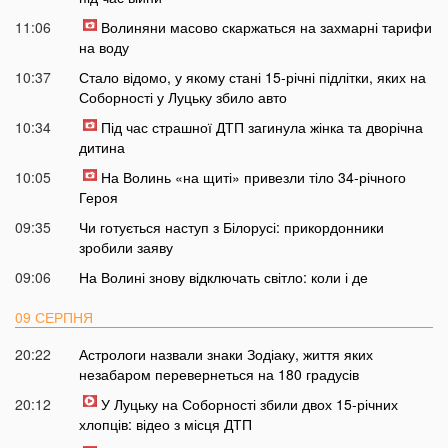
11:06
Волиняни масово скаржаться на захмарні тарифи
на воду
10:37
Стало відомо, у якому стані 15-річні підлітки, яких на
Соборності у Луцьку збило авто
10:34
Під час страшної ДТП загинула жінка та дворічна
дитина
10:05
На Волинь «на щиті» привезли тіло 34-річного
Героя
09:35
Чи готується наступ з Білорусі: прикордонники
зробили заяву
09:06
На Волині знову відключать світло: коли і де
09 СЕРПНЯ
20:22
Астрологи назвали знаки Зодіаку, життя яких
незабаром перевернеться на 180 градусів
20:12
У Луцьку на Соборності збили двох 15-річних
хлопців: відео з місця ДТП