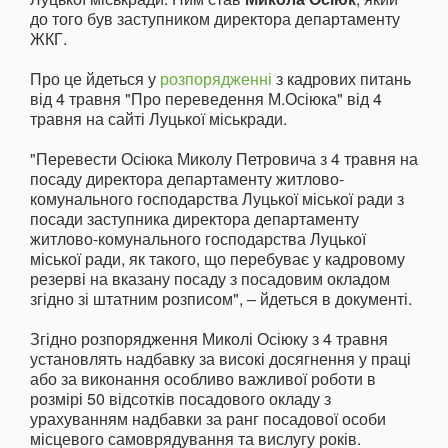
до того був заступником директора департаменту
ЖКГ.
Про це йдеться у
розпорядженні
з кадрових питань
від 4 травня "Про переведення М.Осіюка" від 4
травня на сайті Луцької міськради.
"Перевести Осіюка Миколу Петровича з 4 травня на
посаду директора департаменту житлово-
комунального господарства Луцької міської ради з
посади заступника директора департаменту
житлово-комунального господарства Луцької
міської ради, як такого, що перебуває у кадровому
резерві на вказану посаду з посадовим окладом
згідно зі штатним розписом", – йдеться в документі.
Згідно розпорядження Миколі Осіюку з 4 травня
установлять надбавку за високі досягнення у праці
або за виконання особливо важливої роботи в
розмірі 50 відсотків посадового окладу з
урахуванням надбавки за ранг посадової особи
місцевого самоврядування та вислугу років.