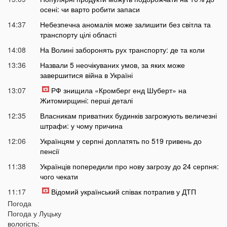
осені: чи варто робити запаси
14:37
Небезпечна аномалія може залишити без світла та
транспорту цілі області
14:08
На Волині заборонять рух транспорту: де та коли
13:36
Назвали 5 неочікуваних умов, за яких може
завершитися війна в Україні
13:07
РФ знищила «Кромберг енд Шуберт» на
Житомирщині: перші деталі
12:35
Власникам приватних будинків загрожують величезні
штрафи: у чому причина
12:06
Українцям у серпні доплатять по 519 гривень до
пенсії
11:38
Українців попередили про нову загрозу до 24 серпня:
чого чекати
11:17
Відомий український співак потрапив у ДТП
Погода
11:01
На Волині працівники ТЦК силоміць витягнули
Погода у
Луцьку
чоловіка з будинку
вологість: