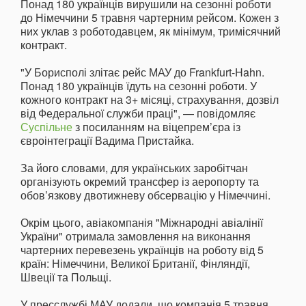
Понад 180 українців вирушили на сезонні роботи
до Німеччини 5 травня чартерним рейсом. Кожен з
них уклав з роботодавцем, як мінімум, тримісячний
контракт.
"У Борисполі злітає рейс МАУ до Frankfurt-Hahn.
Понад 180 українців їдуть на сезонні роботи. У
кожного контракт на 3+ місяці, страхування, дозвіл
від Федеральної служби праці", — повідомляє
Суспільне
з посиланням на віцепрем’єра із
євроінтеграції Вадима Пристайка.
За його словами, для українських заробітчан
організують окремий трансфер із аеропорту та
обов’язкову двотижневу обсервацію у Німеччині.
Окрім цього, авіакомпанія "Міжнародні авіалінії
України" отримала замовлення на виконання
чартерних перевезень українців на роботу від 5
країн: Німеччини, Великої Британії, Фінляндії,
Швеції та Польщі.
У пресслужбі МАУ додали, що компанія 5 травня