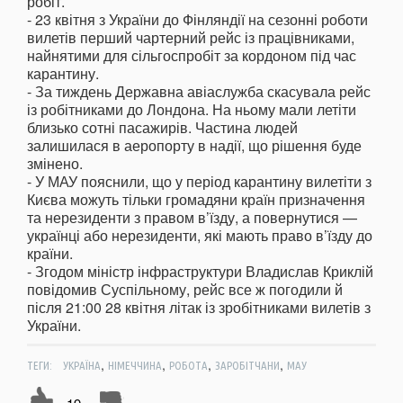
робіт.
- 23 квітня з України до Фінляндії на сезонні роботи
вилетів перший чартерний рейс із працівниками,
найнятими для сільгоспробіт за кордоном під час
карантину.
- За тиждень Державна авіаслужба скасувала рейс
із робітниками до Лондона. На ньому мали летіти
близько сотні пасажирів. Частина людей
залишилася в аеропорту в надії, що рішення буде
змінено.
- У МАУ пояснили, що у період карантину вилетіти з
Києва можуть тільки громадяни країн призначення
та нерезиденти з правом в’їзду, а повернутися —
українці або нерезиденти, які мають право в’їзду до
країни.
- Згодом міністр інфраструктури Владислав Криклій
повідомив Суспільному, рейс все ж погодили й
після 21:00 28 квітня літак із зробітниками вилетів з
України.
,
,
,
,
ТЕГИ:
УКРАЇНА
НІМЕЧЧИНА
РОБОТА
ЗАРОБІТЧАНИ
МАУ