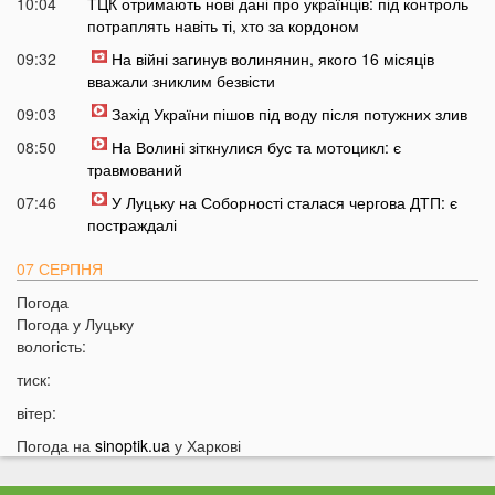
10:04
ТЦК отримають нові дані про українців: під контроль
потраплять навіть ті, хто за кордоном
09:32
На війні загинув волинянин, якого 16 місяців
вважали зниклим безвісти
09:03
Захід України пішов під воду після потужних злив
08:50
На Волині зіткнулися бус та мотоцикл: є
травмований
07:46
У Луцьку на Соборності сталася чергова ДТП: є
постраждалі
07 СЕРПНЯ
Погода
20:31
Від цих напоїв ви будете спати як немовля
Погода у
Луцьку
20:17
Три знаки Зодіаку несподівано розбагатіють
вологість:
найближчим часом
тиск:
19:49
Назвали 5 побутових справ, які не можна робити в
вітер:
суботу та неділю
Погода на
sinoptik.ua
у Харкові
19:30
Назвали найжадібніших чоловіків за знаком Зодіаку
19:15
Ці речі категорично заборонено робити під час грози