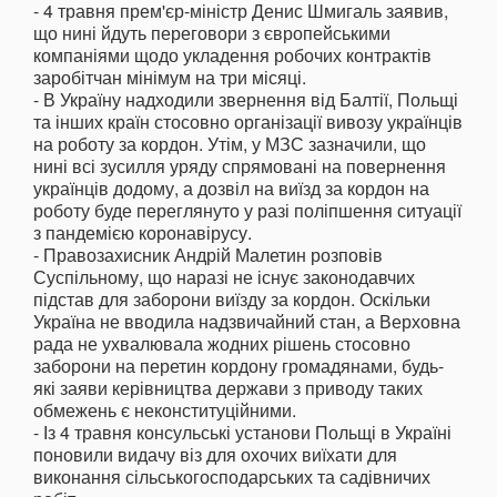
- 4 травня прем'єр-міністр Денис Шмигаль заявив,
що нині йдуть переговори з європейськими
компаніями щодо укладення робочих контрактів
заробітчан мінімум на три місяці.
- В Україну надходили звернення від Балтії, Польщі
та інших країн стосовно організації вивозу українців
на роботу за кордон. Утім, у МЗС зазначили, що
нині всі зусилля уряду спрямовані на повернення
українців додому, а дозвіл на виїзд за кордон на
роботу буде переглянуто у разі поліпшення ситуації
з пандемією коронавірусу.
- Правозахисник Андрій Малетин розповів
Суспільному, що наразі не існує законодавчих
підстав для заборони виїзду за кордон. Оскільки
Україна не вводила надзвичайний стан, а Верховна
рада не ухвалювала жодних рішень стосовно
заборони на перетин кордону громадянами, будь-
які заяви керівництва держави з приводу таких
обмежень є неконституційними.
- Із 4 травня консульські установи Польщі в Україні
поновили видачу віз для охочих виїхати для
виконання сільськогосподарських та садівничих