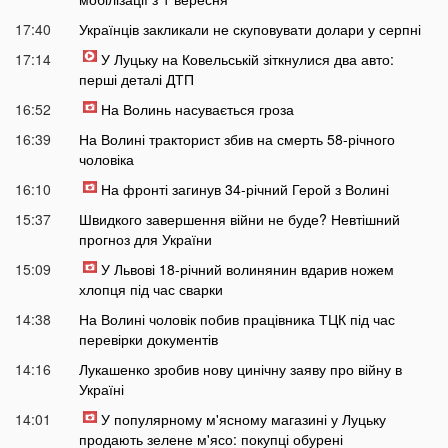
17:40
Українців закликали не скуповувати долари у серпні
17:14
У Луцьку на Ковельській зіткнулися два авто:
перші деталі ДТП
16:52
На Волинь насувається гроза
16:39
На Волині тракторист збив на смерть 58-річного
чоловіка
16:10
На фронті загинув 34-річний Герой з Волині
15:37
Швидкого завершення війни не буде? Невтішний
прогноз для України
15:09
У Львові 18-річний волинянин вдарив ножем
хлопця під час сварки
14:38
На Волині чоловік побив працівника ТЦК під час
перевірки документів
14:16
Лукашенко зробив нову цинічну заяву про війну в
Україні
14:01
У популярному м'ясному магазині у Луцьку
продають зелене м'ясо: покупці обурені