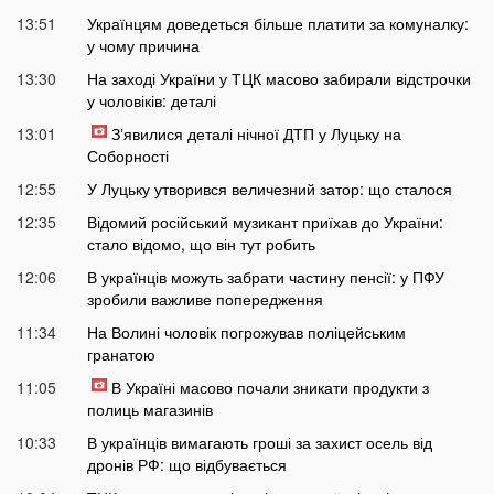
13:51
Українцям доведеться більше платити за комуналку:
у чому причина
13:30
На заході України у ТЦК масово забирали відстрочки
у чоловіків: деталі
13:01
Зʼявилися деталі нічної ДТП у Луцьку на
Соборності
12:55
У Луцьку утворився величезний затор: що сталося
12:35
Відомий російський музикант приїхав до України:
стало відомо, що він тут робить
12:06
В українців можуть забрати частину пенсії: у ПФУ
зробили важливе попередження
11:34
На Волині чоловік погрожував поліцейським
гранатою
11:05
В Україні масово почали зникати продукти з
полиць магазинів
10:33
В українців вимагають гроші за захист осель від
дронів РФ: що відбувається