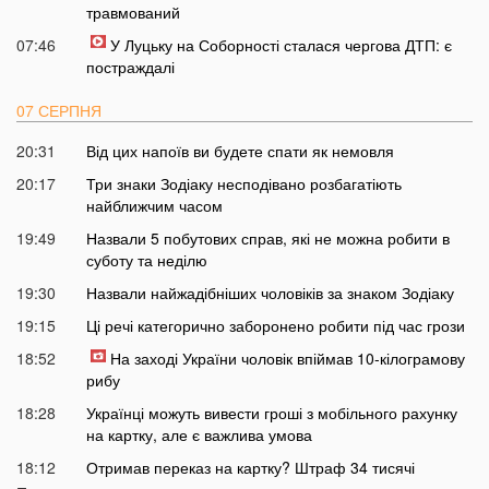
травмований
07:46
У Луцьку на Соборності сталася чергова ДТП: є
постраждалі
07 СЕРПНЯ
20:31
Від цих напоїв ви будете спати як немовля
20:17
Три знаки Зодіаку несподівано розбагатіють
найближчим часом
19:49
Назвали 5 побутових справ, які не можна робити в
суботу та неділю
19:30
Назвали найжадібніших чоловіків за знаком Зодіаку
19:15
Ці речі категорично заборонено робити під час грози
18:52
На заході України чоловік впіймав 10-кілограмову
рибу
18:28
Українці можуть вивести гроші з мобільного рахунку
на картку, але є важлива умова
18:12
Отримав переказ на картку? Штраф 34 тисячі
гривень