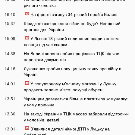
річного чоловіка
16:10
На фронті загинув 34-річний Герой з Волині
15:37
Швидкого завершення війни не буде? Невтішний
прогноз для України
15:09
У Львові 18-річний волинянин вдарив ножем
хлопця під час сварки
14:38
На Волині чоловік побив працівника ТЦК під час
перевірки документів
14:16
Лукашенко зробив нову цинічну заяву про війну в
Україні
14:01
У популярному м'ясному магазині у Луцьку
продають зелене м'ясо: покупці обурені
13:51
Українцям доведеться більше платити за комуналку:
у чому причина
13:30
На заході України у ТЦК масово забирали відстрочки
у чоловіків: деталі
13:01
Зʼявилися деталі нічної ДТП у Луцьку на
Соборності