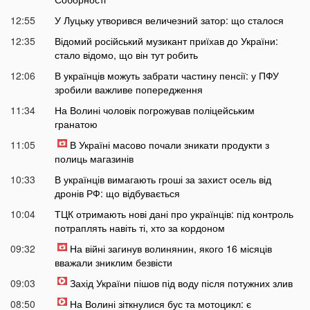
12:55
У Луцьку утворився величезний затор: що сталося
12:35
Відомий російський музикант приїхав до України:
стало відомо, що він тут робить
12:06
В українців можуть забрати частину пенсії: у ПФУ
зробили важливе попередження
11:34
На Волині чоловік погрожував поліцейським
гранатою
11:05
В Україні масово почали зникати продукти з
полиць магазинів
10:33
В українців вимагають гроші за захист осель від
дронів РФ: що відбувається
10:04
ТЦК отримають нові дані про українців: під контроль
потраплять навіть ті, хто за кордоном
09:32
На війні загинув волинянин, якого 16 місяців
вважали зниклим безвісти
09:03
Захід України пішов під воду після потужних злив
08:50
На Волині зіткнулися бус та мотоцикл: є