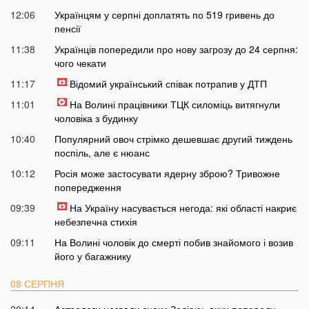
12:06
Українцям у серпні доплатять по 519 гривень до
пенсії
11:38
Українців попередили про нову загрозу до 24 серпня:
чого чекати
11:17
Відомий український співак потрапив у ДТП
11:01
На Волині працівники ТЦК силоміць витягнули
чоловіка з будинку
10:40
Популярний овоч стрімко дешевшає другий тиждень
поспіль, але є нюанс
10:12
Росія може застосувати ядерну зброю? Тривожне
попередження
09:39
На Україну насувається негода: які області накриє
небезпечна стихія
09:11
На Волині чоловік до смерті побив знайомого і возив
його у багажнику
08 СЕРПНЯ
20:14
Астрологи назвали знаки Зодіаку, яких попереду