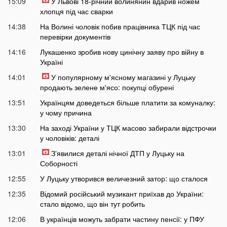
15:09
У Львові 18-річний волинянин вдарив ножем
хлопця під час сварки
14:38
На Волині чоловік побив працівника ТЦК під час
перевірки документів
14:16
Лукашенко зробив нову цинічну заяву про війну в
Україні
14:01
У популярному м'ясному магазині у Луцьку
продають зелене м'ясо: покупці обурені
13:51
Українцям доведеться більше платити за комуналку:
у чому причина
13:30
На заході України у ТЦК масово забирали відстрочки
у чоловіків: деталі
13:01
Зʼявилися деталі нічної ДТП у Луцьку на
Соборності
12:55
У Луцьку утворився величезний затор: що сталося
12:35
Відомий російський музикант приїхав до України:
стало відомо, що він тут робить
12:06
В українців можуть забрати частину пенсії: у ПФУ