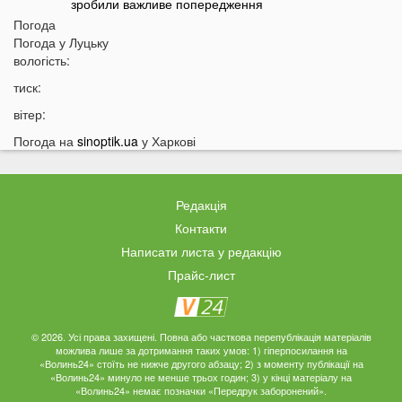
зробили важливе попередження
Погода
11:34
На Волині чоловік погрожував поліцейським
Погода у
Луцьку
гранатою
вологість:
11:05
В Україні масово почали зникати продукти з
тиск:
полиць магазинів
вітер:
10:33
В українців вимагають гроші за захист осель від
дронів РФ: що відбувається
Погода на
sinoptik.ua
у Харкові
10:04
ТЦК отримають нові дані про українців: під контроль
потраплять навіть ті, хто за кордоном
Редакція
09:32
На війні загинув волинянин, якого 16 місяців
вважали зниклим безвісти
Контакти
Написати листа у редакцію
09:03
Захід України пішов під воду після потужних злив
Прайс-лист
08:50
На Волині зіткнулися бус та мотоцикл: є
травмований
07:46
У Луцьку на Соборності сталася чергова ДТП: є
© 2026. Усі права захищені. Повна або часткова перепублікація матеріалів
постраждалі
можлива лише за дотримання таких умов: 1) гіперпосилання на
«Волинь24» стоїть не нижче другого абзацу; 2) з моменту публікації на
«Волинь24» минуло не менше трьох годин; 3) у кінці матеріалу на
07 СЕРПНЯ
«Волинь24» немає позначки «Передрук заборонений».