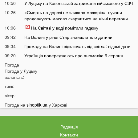
10:50
У Луцьку на Ковельській затримали військового у СЗЧ
10:26
«Смерть на дорозі не злякала мажорів»: лучани
продовжують масово скаржитися на нічні перегони
10:06
На Світязі у воді помітили гадюку
09:42
На Волині у річці Стир знайшли тіло дитини
09:34
Громаду на Волині відключать від світла: відомі дати
09:20
Українців попереджають про аномалію 6 серпня
09:05
Погода
На Волині підтвердили загибель Героя, який рік
Погода у
Луцьку
вважався зниклим безвісти
вологість:
05 СЕРПНЯ
тиск:
21:32
У Луцьку зафіксували аномалію
вітер:
20:21
Ці продукти потрібно викинути через 48 годин: вони
Погода на
sinoptik.ua
у Харкові
можуть бути небезпечними
19:51
Одну категорію людей закликали щодня пити каву:
кого це стосується
Редакція
19:20
Що категорично заборонено робити на Яблучний
Контакти