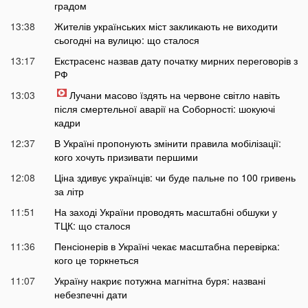
градом
13:38
Жителів українських міст закликають не виходити
сьогодні на вулицю: що сталося
13:17
Екстрасенс назвав дату початку мирних переговорів з
РФ
13:03
Лучани масово їздять на червоне світло навіть
після смертельної аварії на Соборності: шокуючі
кадри
12:37
В Україні пропонують змінити правила мобілізації:
кого хочуть призивати першими
12:08
Ціна здивує українців: чи буде пальне по 100 гривень
за літр
11:51
На заході України проводять масштабні обшуки у
ТЦК: що сталося
11:36
Пенсіонерів в Україні чекає масштабна перевірка:
кого це торкнеться
11:07
Україну накриє потужна магнітна буря: названі
небезпечні дати