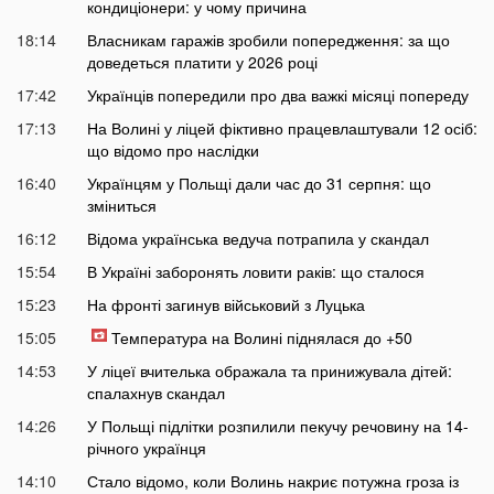
кондиціонери: у чому причина
18:14
Власникам гаражів зробили попередження: за що
доведеться платити у 2026 році
17:42
Українців попередили про два важкі місяці попереду
17:13
На Волині у ліцей фіктивно працевлаштували 12 осіб:
що відомо про наслідки
16:40
Українцям у Польщі дали час до 31 серпня: що
зміниться
16:12
Відома українська ведуча потрапила у скандал
15:54
В Україні заборонять ловити раків: що сталося
15:23
На фронті загинув військовий з Луцька
15:05
Температура на Волині піднялася до +50
14:53
У ліцеї вчителька ображала та принижувала дітей:
спалахнув скандал
14:26
У Польщі підлітки розпилили пекучу речовину на 14-
річного українця
14:10
Стало відомо, коли Волинь накриє потужна гроза із