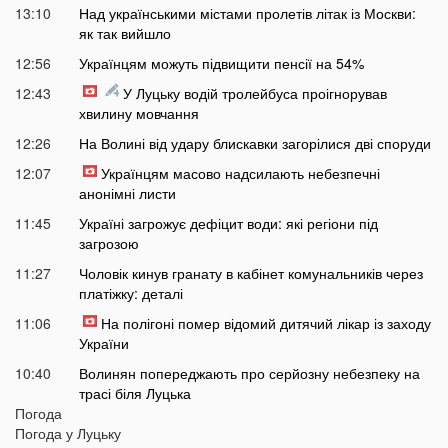
13:10
Над українськими містами пролетів літак із Москви:
як так вийшло
12:56
Українцям можуть підвищити пенсії на 54%
12:43
У Луцьку водій тролейбуса проігнорував
хвилину мовчання
12:26
На Волині від удару блискавки загорілися дві споруди
12:07
Українцям масово надсилають небезпечні
анонімні листи
11:45
Україні загрожує дефіцит води: які регіони під
загрозою
11:27
Чоловік кинув гранату в кабінет комунальників через
платіжку: деталі
11:06
На полігоні помер відомий дитячий лікар із заходу
України
10:40
Волинян попереджають про серйозну небезпеку на
трасі біля Луцька
Погода
10:15
На Волині негода наробила лиха: показали
Погода у
Луцьку
наслідки