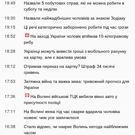
19:49
Назвали 5 побутових справ, які не можна робити в
суботу та неділю
19:30
Назвали найжадібніших чоловіків за знаком Зодіаку
19:15
Ці речі категорично заборонено робити під час грози
18:52
На заході України чоловік впіймав 10-кілограмову
рибу
18:28
Українці можуть вивести гроші з мобільного рахунку
на картку, але є важлива умова
18:12
Отримав переказ на картку? Штраф 34 тисячі
гривень
17:53
Затяжна війна та важка зима: тривожний прогноз для
України
17:36
На Волині військові ТЦК вибили вікно авто у
присутності поліції
17:11
На Волині жінка під час сварки вдарила чоловіка
ножем: чим усе закінчилося
16:38
Стало відомо, чи накриє Волинь негода найближчим
часом