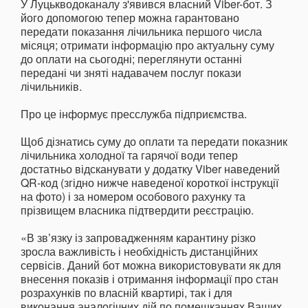
У Луцькводоканалу з'явився власний Viber-бот. З
його допомогою тепер можна гарантовано
передати показання лічильника першого числа
місяця; отримати інформацію про актуальну суму
до оплати на сьогодні; переглянути останні
передані чи зняті надавачем послуг покази
лічильників.
Про це інформує пресслужба підприємства.
Щоб дізнатись суму до оплати та передати показник
лічильника холодної та гарячої води тепер
достатньо відсканувати у додатку Viber наведений
QR-код (згідно нижче наведеної короткої інструкції
на фото) і за номером особового рахунку та
прізвищем власника підтвердити реєстрацію.
«В зв’язку із запровадженням карантину різко
зросла важливість і необхідність дистанційних
сервісів. Даний бот можна використовувати як для
внесення показів і отримання інформації про стан
розрахунків по власній квартирі, так і для
виконання аналогічних дій по помешканнях Ваших