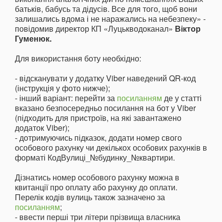
батьків, бабусь та дідусів. Все для того, щоб вони
залишались вдома і не наражались на небезпеку» -
повідомив директор КП «Луцькводоканал»
Віктор
Гуменюк.
Для використання боту необхідно:
- відсканувати у додатку Viber наведений QR-код
(інструкція у фото нижче);
- інший варіант: перейти за
посиланням
де у статті
вказано безпосередньо посилання на бот у Viber
(підходить для пристроїв, на які завантажено
додаток Viber);
- дотримуючись підказок, додати номер свого
особового рахунку чи декількох особових рахунків в
форматі КодВулиці_№будинку_№квартири.
Дізнатись номер особового рахунку можна в
квитанції про оплату або рахунку до оплати.
Перелік кодів вулиць також зазначено за
посиланням
;
- ввести перші три літери прізвища власника