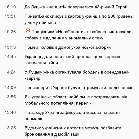
16:10
До Луцька «на щиті» повернеться 43-річний Герой
15:51
ПриватБанк списує з карток українців по 200 гривень:
у чому причина
15:26
Працівники «Нової пошти» шваброю виштовхали
собаку з відділення у аномальну спеку
15:13
Помер чоловік відомої української акторки
14:45
Українці дали невтішний прогноз щодо термінів
закінчення війни
14:24
У Луцьку жінка організувала бордель в орендованій
квартирі
14:09
Пенсіонери в Україні будуть отримувати по дві пенсії
13:55
Які українські області найбільше постраждають від
глобального потепління: перелік
13:40
На заході Україні зафіксували масове нашестя
аномалії
13:25
Відомих українських артистів можуть позбавити
бронювання від мобілізації