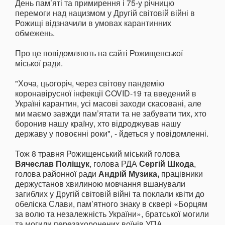
День пам’яті та примирення і 75-у річницю
перемоги над нацизмом у Другій світовій війні в
Рожищі відзначили в умовах карантинних
обмежень.
Про це повідомляють на сайті Рожищенської
міської ради.
"Хоча, цьогоріч, через світову пандемію
коронавірусної інфекції COVID-19 та введений в
Україні карантин, усі масові заходи скасовані, але
ми маємо завжди пам’ятати та не забувати тих, хто
боронив нашу країну, хто відроджував нашу
державу у повоєнні роки", - йдеться у повідомленні.
Тож 8 травня Рожищенський міський голова
Вячеслав Поліщук
, голова РДА
Сергій Шкода
,
голова районної ради
Андрій Музика,
працівники
держустанов хвилиною мовчання вшанували
загиблих у Другій світовій війні та поклали квіти до
обеліска Слави, пам’ятного знаку в сквері «Борцям
за волю та незалежність України», братської могили
та могили перезахоронених воїнів УПА.