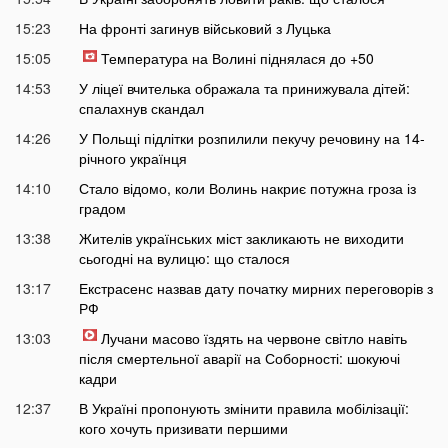
15:23
На фронті загинув військовий з Луцька
15:05
Температура на Волині піднялася до +50
14:53
У ліцеї вчителька ображала та принижувала дітей:
спалахнув скандал
14:26
У Польщі підлітки розпилили пекучу речовину на 14-
річного українця
14:10
Стало відомо, коли Волинь накриє потужна гроза із
градом
13:38
Жителів українських міст закликають не виходити
сьогодні на вулицю: що сталося
13:17
Екстрасенс назвав дату початку мирних переговорів з
РФ
13:03
Лучани масово їздять на червоне світло навіть
після смертельної аварії на Соборності: шокуючі
кадри
12:37
В Україні пропонують змінити правила мобілізації:
кого хочуть призивати першими