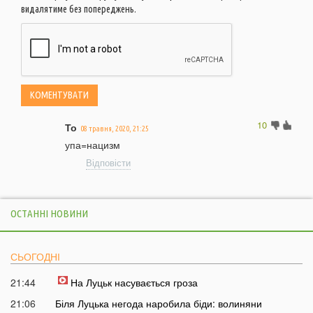
видалятиме без попереджень.
10
То
08 травня, 2020, 21:25
упа=нацизм
Відповісти
ОСТАННІ НОВИНИ
СЬОГОДНІ
21:44
На Луцьк насувається гроза
21:06
Біля Луцька негода наробила біди: волиняни