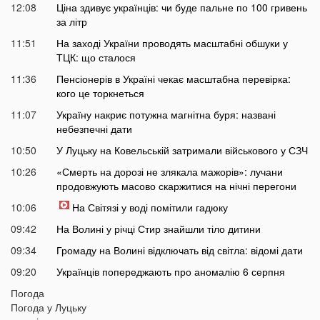
12:08
Ціна здивує українців: чи буде пальне по 100 гривень
за літр
11:51
На заході України проводять масштабні обшуки у
ТЦК: що сталося
11:36
Пенсіонерів в Україні чекає масштабна перевірка:
кого це торкнеться
11:07
Україну накриє потужна магнітна буря: названі
небезпечні дати
10:50
У Луцьку на Ковельській затримали військового у СЗЧ
10:26
«Смерть на дорозі не злякала мажорів»: лучани
продовжують масово скаржитися на нічні перегони
10:06
На Світязі у воді помітили гадюку
09:42
На Волині у річці Стир знайшли тіло дитини
09:34
Громаду на Волині відключать від світла: відомі дати
09:20
Українців попереджають про аномалію 6 серпня
09:05
Погода
На Волині підтвердили загибель Героя, який рік
Погода у
Луцьку
вважався зниклим безвісти