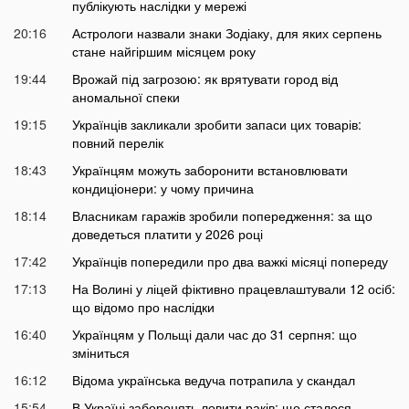
публікують наслідки у мережі
20:16
Астрологи назвали знаки Зодіаку, для яких серпень
стане найгіршим місяцем року
19:44
Врожай під загрозою: як врятувати город від
аномальної спеки
19:15
Українців закликали зробити запаси цих товарів:
повний перелік
18:43
Українцям можуть заборонити встановлювати
кондиціонери: у чому причина
18:14
Власникам гаражів зробили попередження: за що
доведеться платити у 2026 році
17:42
Українців попередили про два важкі місяці попереду
17:13
На Волині у ліцей фіктивно працевлаштували 12 осіб:
що відомо про наслідки
16:40
Українцям у Польщі дали час до 31 серпня: що
зміниться
16:12
Відома українська ведуча потрапила у скандал
15:54
В Україні заборонять ловити раків: що сталося