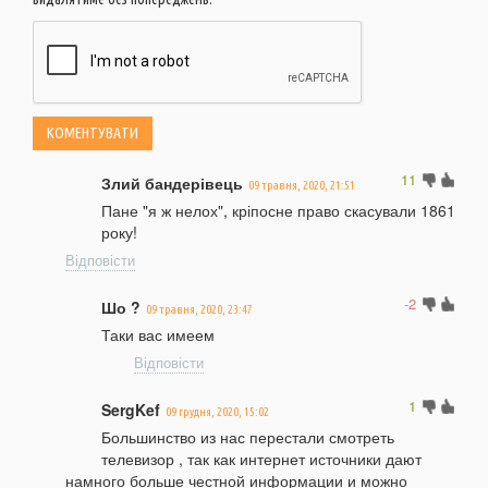
11
Злий бандерівець
09 травня, 2020, 21:51
Пане "я ж нелох", кріпосне право скасували 1861
року!
Відповісти
-2
Шо ?
09 травня, 2020, 23:47
Таки вас имеем
Відповісти
1
SergKef
09 грудня, 2020, 15:02
Большинство из нас перестали смотреть
телевизор , так как интернет источники дают
намного больше честной информации и можно