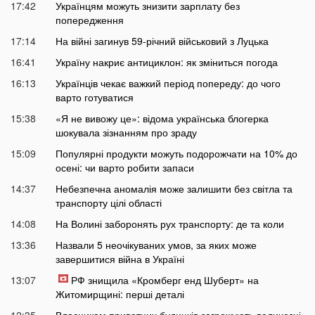
17:42
Українцям можуть знизити зарплату без
попередження
17:14
На війні загинув 59-річний військовий з Луцька
16:41
Україну накриє антициклон: як зміниться погода
16:13
Українців чекає важкий період попереду: до чого
варто готуватися
15:38
«Я не вивожу це»: відома українська блогерка
шокувала зізнанням про зраду
15:09
Популярні продукти можуть подорожчати на 10% до
осені: чи варто робити запаси
14:37
Небезпечна аномалія може залишити без світла та
транспорту цілі області
14:08
На Волині заборонять рух транспорту: де та коли
13:36
Назвали 5 неочікуваних умов, за яких може
завершитися війна в Україні
13:07
РФ знищила «Кромберг енд Шуберт» на
Житомирщині: перші деталі
12:35
Власникам приватних будинків загрожують величезні