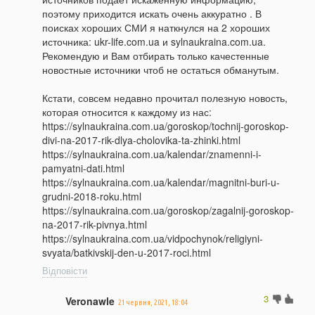
поэтому приходится искать очень аккуратно . В
поисках хороших СМИ я наткнулся на 2 хороших
источника: ukr-life.com.ua и sylnaukraina.com.ua.
Рекомендую и Вам отбирать только качестенные
новостные источники чтоб не остаться обманутым.
Кстати, совсем недавно прочитал полезную новость,
которая относится к каждому из нас:
https://sylnaukraina.com.ua/goroskop/tochnij-goroskop-
divi-na-2017-rik-dlya-cholovika-ta-zhinki.html
https://sylnaukraina.com.ua/kalendar/znamenni-i-
pamyatni-dati.html
https://sylnaukraina.com.ua/kalendar/magnitni-buri-u-
grudni-2018-roku.html
https://sylnaukraina.com.ua/goroskop/zagalnij-goroskop-
na-2017-rik-pivnya.html
https://sylnaukraina.com.ua/vidpochynok/religiyni-
svyata/batkivskij-den-u-2017-roci.html
Відповісти
3
Veronawle
21 червня, 2021, 18:04