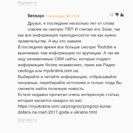
Відповісти
12
Serzuqo
19 листопада, 2021, 22:40
Друзья, я последние несколько лет от слова
совсем не смотрю ТВ!!! И считаю его Злом, так
как вся информация преподносится так как нужно
правительству. А мы это хаваем.
В последнее время все больше смотрю Youtube и
выискиваю там информацию по крупицам. А так же
ищу независимые СМИ сайты, которые подают
информацию более независимо, такие как Радио
свобода или myukraina.com.ua.
Выбирайте и читайте информацию, отбрасывайте
ненужные, перебирайте источники и только тогда Вы
сможете найти полезную новость.
Кстати недавно прочитал очень интересную статью,
которая касается каждого из нас:
https://myukraina.com.ua/prognoz/prognoz-kursa-
dollara-na-mart-2017-goda-v-ukraine.html
Відповісти