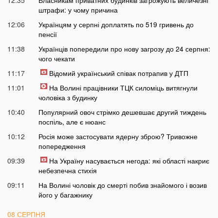
штрафи: у чому причина
12:06
Українцям у серпні доплатять по 519 гривень до
пенсії
11:38
Українців попередили про нову загрозу до 24 серпня:
чого чекати
11:17
Відомий український співак потрапив у ДТП
11:01
На Волині працівники ТЦК силоміць витягнули
чоловіка з будинку
10:40
Популярний овоч стрімко дешевшає другий тиждень
поспіль, але є нюанс
10:12
Росія може застосувати ядерну зброю? Тривожне
попередження
09:39
На Україну насувається негода: які області накриє
небезпечна стихія
09:11
На Волині чоловік до смерті побив знайомого і возив
його у багажнику
08 СЕРПНЯ