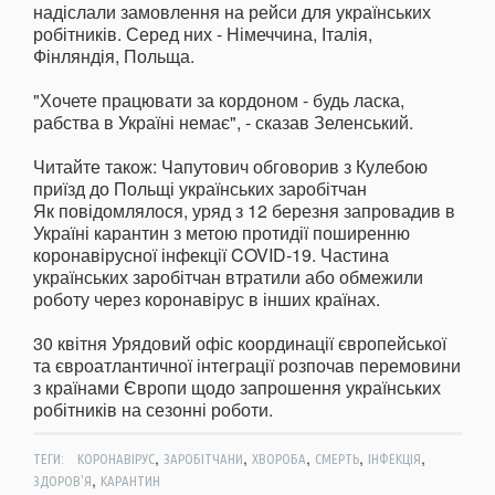
надіслали замовлення на рейси для українських
робітників. Серед них - Німеччина, Італія,
Фінляндія, Польща.
"Хочете працювати за кордоном - будь ласка,
рабства в Україні немає", - сказав Зеленський.
Читайте також: Чапутович обговорив з Кулебою
приїзд до Польщі українських заробітчан
Як повідомлялося, уряд з 12 березня запровадив в
Україні карантин з метою протидії поширенню
коронавірусної інфекції COVID-19. Частина
українських заробітчан втратили або обмежили
роботу через коронавірус в інших країнах.
30 квітня Урядовий офіс координації європейської
та євроатлантичної інтеграції розпочав перемовини
з країнами Європи щодо запрошення українських
робітників на сезонні роботи.
,
,
,
,
,
ТЕГИ:
КОРОНАВІРУС
ЗАРОБІТЧАНИ
ХВОРОБА
СМЕРТЬ
ІНФЕКЦІЯ
,
ЗДОРОВ'Я
КАРАНТИН