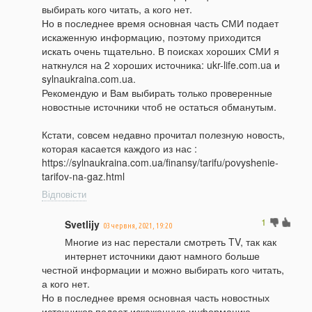
выбирать кого читать, а кого нет.
Но в последнее время основная часть СМИ подает
искаженную информацию, поэтому приходится
искать очень тщательно. В поисках хороших СМИ я
наткнулся на 2 хороших источника: ukr-life.com.ua и
sylnaukraina.com.ua.
Рекомендую и Вам выбирать только проверенные
новостные источники чтоб не остаться обманутым.
Кстати, совсем недавно прочитал полезную новость,
которая касается каждого из нас :
https://sylnaukraina.com.ua/finansy/tarifu/povyshenie-
tarifov-na-gaz.html
Відповісти
1
Svetlijy
03 червня, 2021, 19:20
Многие из нас перестали смотреть TV, так как
интернет источники дают намного больше
честной информации и можно выбирать кого читать,
а кого нет.
Но в последнее время основная часть новостных
источников подает искаженную информацию,