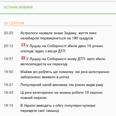
ОСТАННІ НОВИНИ
09 СЕРПНЯ
20:22
Астрологи назвали знаки Зодіаку, життя яких
незабаром перевернеться на 180 градусів
20:12
У Луцьку на Соборності збили двох 15-річних
хлопців: відео з місця ДТП
19:57
У Луцьку на Соборності знову ДТП: авто збило
велосипедиста на переході
19:50
Майже всі роблять цю помилку: які речі категорично
заборонено змивати в унітаз
19:21
Популярний напій викликає сім різних видів раку
18:43
Ці речі категорично не можна робити 10 серпня:
повний перелік
18:15
В Україні виводять з обігу популярні купюри:
перевірте свої гаманці