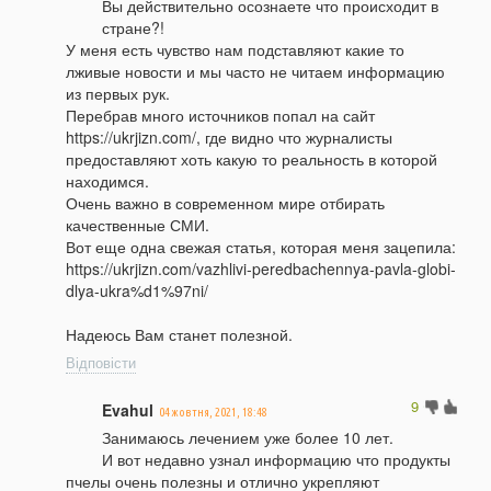
Вы действительно осознаете что происходит в
стране?!
У меня есть чувство нам подставляют какие то
лживые новости и мы часто не читаем информацию
из первых рук.
Перебрав много источников попал на сайт
https://ukrjizn.com/, где видно что журналисты
предоставляют хоть какую то реальность в которой
находимся.
Очень важно в современном мире отбирать
качественные СМИ.
Вот еще одна свежая статья, которая меня зацепила:
https://ukrjizn.com/vazhlivi-peredbachennya-pavla-globi-
dlya-ukra%d1%97ni/
Надеюсь Вам станет полезной.
Відповісти
9
Evahul
04 жовтня, 2021, 18:48
Занимаюсь лечением уже более 10 лет.
И вот недавно узнал информацию что продукты
пчелы очень полезны и отлично укрепляют