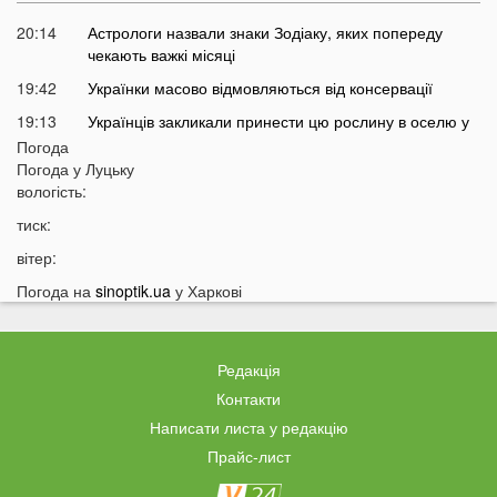
20:14
Астрологи назвали знаки Зодіаку, яких попереду
чекають важкі місяці
19:42
Українки масово відмовляються від консервації
19:13
Українців закликали принести цю рослину в оселю у
серпні: у чому причина
Погода
Погода у
Луцьку
18:41
Мороз чи аномальне тепло: якою буде зима в Україні
вологість:
18:12
Українці можуть масово втратити бронювання від
тиск:
мобілізації з 1 вересня
вітер:
17:40
Українців закликали не скуповувати долари у серпні
Погода на
sinoptik.ua
у Харкові
17:14
У Луцьку на Ковельській зіткнулися два авто:
перші деталі ДТП
16:52
На Волинь насувається гроза
Редакція
16:39
На Волині тракторист збив на смерть 58-річного
Контакти
чоловіка
Написати листа у редакцію
16:10
На фронті загинув 34-річний Герой з Волині
Прайс-лист
15:37
Швидкого завершення війни не буде? Невтішний