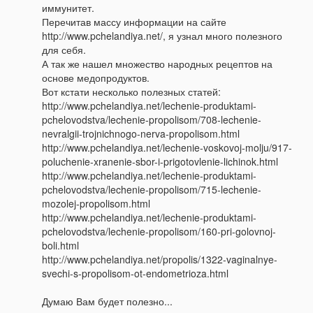
иммунитет.
Перечитав массу информации на сайте
http://www.pchelandiya.net/, я узнал много полезного
для себя.
А так же нашел множество народных рецептов на
основе медопродуктов.
Вот кстати несколько полезных статей:
http://www.pchelandiya.net/lechenie-produktami-
pchelovodstva/lechenie-propolisom/708-lechenie-
nevralgii-trojnichnogo-nerva-propolisom.html
http://www.pchelandiya.net/lechenie-voskovoj-molju/917-
poluchenie-xranenie-sbor-i-prigotovlenie-lichinok.html
http://www.pchelandiya.net/lechenie-produktami-
pchelovodstva/lechenie-propolisom/715-lechenie-
mozolej-propolisom.html
http://www.pchelandiya.net/lechenie-produktami-
pchelovodstva/lechenie-propolisom/160-pri-golovnoj-
boli.html
http://www.pchelandiya.net/propolis/1322-vaginalnye-
svechi-s-propolisom-ot-endometrioza.html
Думаю Вам будет полезно...