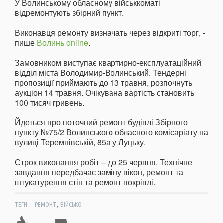
У Волинському обласному військкоматі
відремонтують збірний пункт.
Виконавця ремонту визначать через відкриті торг, -
пише
Волинь online
.
Замовником виступає квартирно-експлуатаційний
відділ міста Володимир-Волинський. Тендерні
пропозиції приймають до 13 травня, розпочнуть
аукціон 14 травня. Очікувана вартість становить
100 тисяч гривень.
Йдеться про поточний ремонт будівлі Збірного
пункту №75/2 Волинського обласного комісаріату на
вулиці Теремнівській, 85а у Луцьку.
Строк виконання робіт – до 25 червня. Технічне
завдання передбачає заміну вікон, ремонт та
штукатурення стін та ремонт покрівлі.
,
ТЕГИ:
РЕМОНТ
ВІЙСЬКО