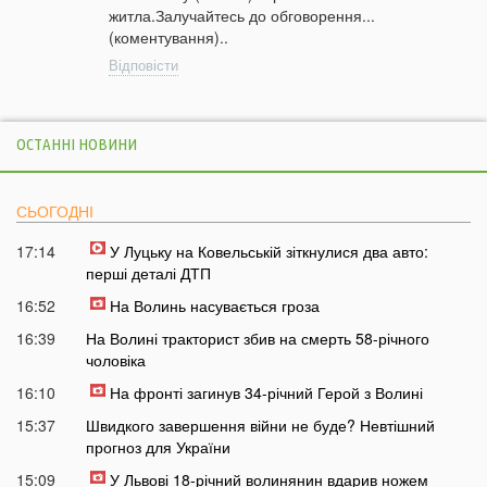
житла.Залучайтесь до обговорення...
(коментування)..
Відповісти
ОСТАННІ НОВИНИ
СЬОГОДНІ
17:14
У Луцьку на Ковельській зіткнулися два авто:
перші деталі ДТП
16:52
На Волинь насувається гроза
16:39
На Волині тракторист збив на смерть 58-річного
чоловіка
16:10
На фронті загинув 34-річний Герой з Волині
15:37
Швидкого завершення війни не буде? Невтішний
прогноз для України
15:09
У Львові 18-річний волинянин вдарив ножем