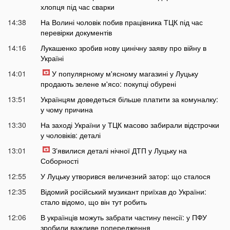
хлопця під час сварки
14:38
На Волині чоловік побив працівника ТЦК під час
перевірки документів
14:16
Лукашенко зробив нову цинічну заяву про війну в
Україні
14:01
У популярному м'ясному магазині у Луцьку
продають зелене м'ясо: покупці обурені
13:51
Українцям доведеться більше платити за комуналку:
у чому причина
13:30
На заході України у ТЦК масово забирали відстрочки
у чоловіків: деталі
13:01
Зʼявилися деталі нічної ДТП у Луцьку на
Соборності
12:55
У Луцьку утворився величезний затор: що сталося
12:35
Відомий російський музикант приїхав до України:
стало відомо, що він тут робить
12:06
В українців можуть забрати частину пенсії: у ПФУ
зробили важливе попередження