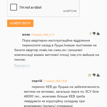
3
вояк
10 травня, 2020, 21:11
Пора квартирно-експлуатаційне відділення
переносити назад в Луцьк.Інакше льотчикам не
бачити квартир повік,так само,як і грошової
компенсації взамін житлової площі тим,хто вийшов на
пенсію.
Відповісти
25
сергій
11 травня, 2020, 10:28
перенос КЕВ до Луцька на забезпеченність
житлом не впливає, загальна черга по ЗСУ біля
46000 тис., можливо більше КЕВ треба
ліквідувати як корупційну складову при
можливому (колись) отриманні