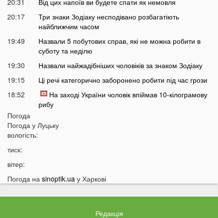
20:31
Від цих напоїв ви будете спати як немовля
20:17
Три знаки Зодіаку несподівано розбагатіють
найближчим часом
19:49
Назвали 5 побутових справ, які не можна робити в
суботу та неділю
19:30
Назвали найжадібніших чоловіків за знаком Зодіаку
19:15
Ці речі категорично заборонено робити під час грози
18:52
На заході України чоловік впіймав 10-кілограмову
рибу
Погода
18:28
Українці можуть вивести гроші з мобільного рахунку
Погода у
Луцьку
на картку, але є важлива умова
вологість:
18:12
Отримав переказ на картку? Штраф 34 тисячі
тиск:
гривень
вітер:
17:53
Затяжна війна та важка зима: тривожний прогноз для
України
Погода на
sinoptik.ua
у Харкові
17:36
На Волині військові ТЦК вибили вікно авто у
присутності поліції
Редакція
17:11
На Волині жінка під час сварки вдарила чоловіка