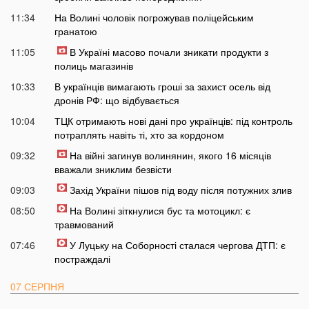
11:34
На Волині чоловік погрожував поліцейським
гранатою
11:05
В Україні масово почали зникати продукти з
полиць магазинів
10:33
В українців вимагають гроші за захист осель від
дронів РФ: що відбувається
10:04
ТЦК отримають нові дані про українців: під контроль
потраплять навіть ті, хто за кордоном
09:32
На війні загинув волинянин, якого 16 місяців
вважали зниклим безвісти
09:03
Захід України пішов під воду після потужних злив
08:50
На Волині зіткнулися бус та мотоцикл: є
травмований
07:46
У Луцьку на Соборності сталася чергова ДТП: є
постраждалі
07 СЕРПНЯ