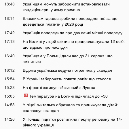
18:43
Українцям можуть заборонити встановлювати
кондиціонери: у чому причина
18:14
Власникам гаражів зробили попередження: за що
доведеться платити у 2026 році
17:42
Українців попередили про два важкі місяці попереду
17:13
На Волині у ліцей фіктивно працевлаштували 12 осіб:
що відомо про наслідки
16:40
Українцям у Польщі дали час до 31 серпня: що
зміниться
16:12
Відома українська ведуча потрапила у скандал
15:54
В Україні заборонять ловити раків: що сталося
15:23
На фронті загинув військовий з Луцька
15:05
Температура на Волині піднялася до +50
14:53
У ліцеї вчителька ображала та принижувала дітей:
спалахнув скандал
14:26
У Польщі підлітки розпилили пекучу речовину на 14-
річного українця