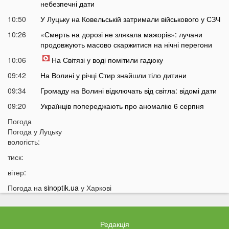
небезпечні дати
10:50
У Луцьку на Ковельській затримали військового у СЗЧ
10:26
«Смерть на дорозі не злякала мажорів»: лучани
продовжують масово скаржитися на нічні перегони
10:06
На Світязі у воді помітили гадюку
09:42
На Волині у річці Стир знайшли тіло дитини
09:34
Громаду на Волині відключать від світла: відомі дати
09:20
Українців попереджають про аномалію 6 серпня
09:05
Погода
На Волині підтвердили загибель Героя, який рік
Погода у
Луцьку
вважався зниклим безвісти
вологість:
05 СЕРПНЯ
тиск:
21:32
У Луцьку зафіксували аномалію
вітер:
20:21
Ці продукти потрібно викинути через 48 годин: вони
Погода на
sinoptik.ua
у Харкові
можуть бути небезпечними
19:51
Одну категорію людей закликали щодня пити каву:
кого це стосується
Редакція