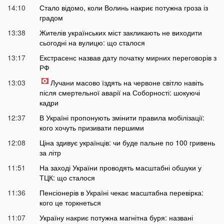
14:10
Стало відомо, коли Волинь накриє потужна гроза із
градом
13:38
Жителів українських міст закликають не виходити
сьогодні на вулицю: що сталося
13:17
Екстрасенс назвав дату початку мирних переговорів з
РФ
13:03
Лучани масово їздять на червоне світло навіть
після смертельної аварії на Соборності: шокуючі
кадри
12:37
В Україні пропонують змінити правила мобілізації:
кого хочуть призивати першими
12:08
Ціна здивує українців: чи буде пальне по 100 гривень
за літр
11:51
На заході України проводять масштабні обшуки у
ТЦК: що сталося
11:36
Пенсіонерів в Україні чекає масштабна перевірка:
кого це торкнеться
11:07
Україну накриє потужна магнітна буря: названі