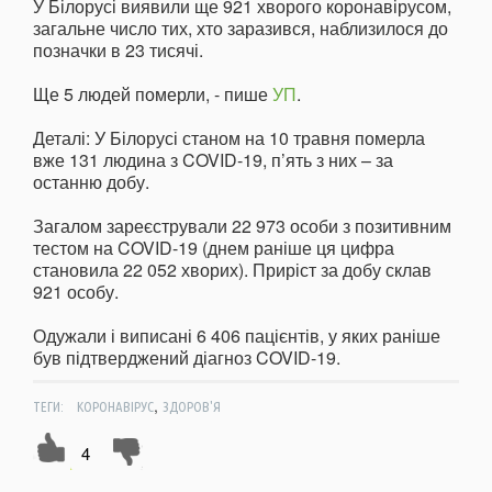
У Білорусі виявили ще 921 хворого коронавірусом,
загальне число тих, хто заразився, наблизилося до
позначки в 23 тисячі.
Ще 5 людей померли, - пише
УП
.
Деталі: У Білорусі станом на 10 травня померла
вже 131 людина з COVID-19, п’ять з них – за
останню добу.
Загалом зареєстрували 22 973 особи з позитивним
тестом на COVID-19 (днем раніше ця цифра
становила 22 052 хворих). Приріст за добу склав
921 особу.
Одужали і виписані 6 406 пацієнтів, у яких раніше
був підтверджений діагноз COVID-19.
,
ТЕГИ:
КОРОНАВІРУС
ЗДОРОВ'Я
4