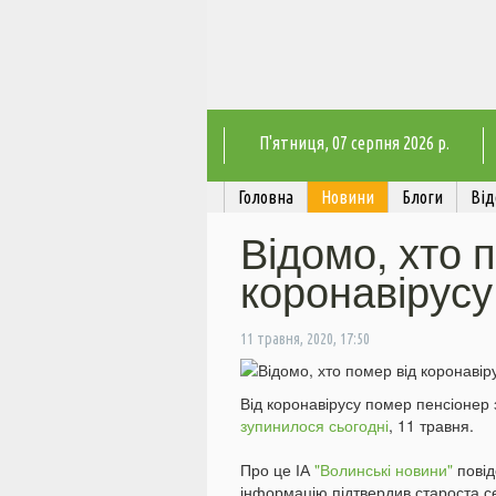
П'ятниця
, 07 серпня 2026 р.
Головна
Новини
Блоги
Від
Відомо, хто 
коронавірусу
11 травня, 2020, 17:50
Від коронавірусу помер пенсіонер 
зупинилося сьогодні
, 11 травня.
Про це ІА
"Волинські новини"
повід
інформацію підтвердив староста с