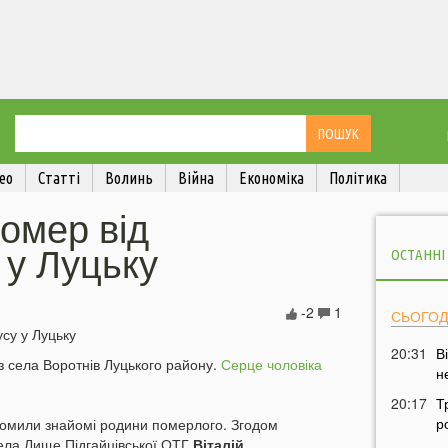
ео
Статті
Волинь
Війна
Економіка
Політика
помер від
 у Луцьку
ОСТАННІ
-2
1
СЬОГОД
20:31
В
з села Воротнів Луцького району.
Серце чоловіка
н
20:17
Т
р
омили знайомі родини померлого. Згодом
ела Лище Підгайцівської ОТГ
Віталій