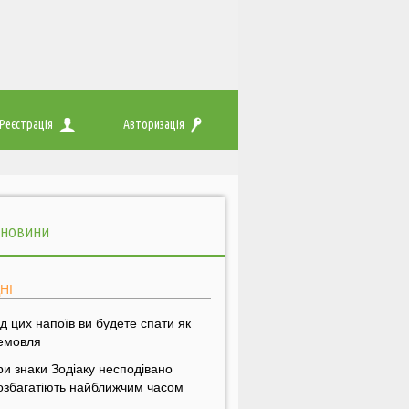
Реєстрація
Авторизація
 НОВИНИ
НІ
ід цих напоїв ви будете спати як
емовля
ри знаки Зодіаку несподівано
озбагатіють найближчим часом