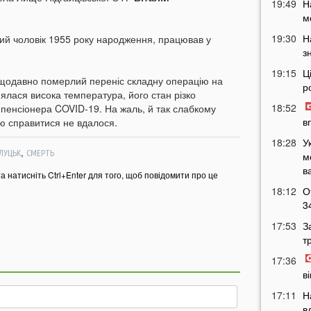
19:49
Н
м
19:30
Н
рлий чоловік 1955 року народження, працював у
з
19:15
Ц
ещодавно померлий переніс складну операцію на
р
днялася висока температура, його стан різко
18:52
 пенсіонера COVID-19. На жаль, й так слабкому
в
ою справитися не вдалося.
18:28
У
,
ЛУЦЬК
СМЕРТЬ
м
в
та натисніть Ctrl+Enter для того, щоб повідомити про це
18:12
О
3
17:53
З
т
17:36
в
17:11
Н
в