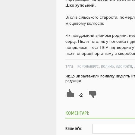
Шкорупський
.
Зі слів сільського старости, поме
місцевому колгоспі.
Як повідомили знайомі родини, н
серці. Після того, як у чоловіка пі
погіршився. Тест ПЛР підтвердив у
після операції організму з хвороб
,
,
,
ТЕГИ:
КОРОНАВІРУС
ВОЛИНЬ
ЗДОРОВ'Я
Якщо Ви зауважили помилку, виділіть її 
редакцію
-2
КОМЕНТАРІ:
Ваше ім'я: