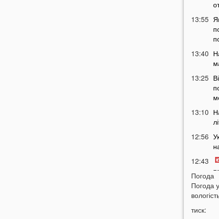
о
13:55
Я
п
п
13:40
Н
м
13:25
В
п
м
13:10
Н
л
12:56
У
н
12:43
п
Погода
12:26
Погода 
Н
вологість
з
12:07
тиск: