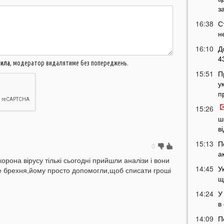
з
16:38
С
н
16:10
Д
4
вила
, модератор видалятиме без попереджень.
15:51
П
у
п
15:26
ш
в
15:13
П
0
а
корона вірусу тількі сьогодні прийшли аналізи і вони
14:45
У
е брехня,йому просто допомогли,щоб списати гроші
щ
14:24
У
в
14:09
П