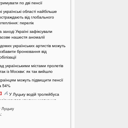
тримувати по дві пенсії
кі українські області найбільше
остраждають від глобального
отепління: перелік
а заході Україні зафіксували
асове нашестя аномалії
ідомих українських артистів можуть
озбавити бронювання від
обілізації
ад українськими містами пролетів
ітак із Москви: як так вийшло
країнцям можуть підвищити пенсії
а 54%
У Луцьку водій тролейбуса
роігнорував хвилину мовчання
у
а Волині від удару блискавки
Луцьку
:
агорілися дві споруди
Українцям масово надсилають