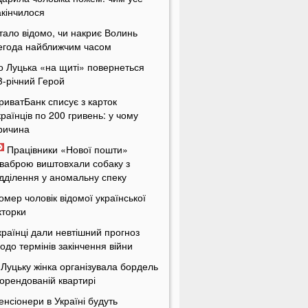
акінчилося
тало відомо, чи накриє Волинь
егода найближчим часом
о Луцька «на щиті» повернеться
3-річний Герой
риватБанк списує з карток
країнців по 200 гривень: у чому
ричина
Працівники «Нової пошти»
ваброю виштовхали собаку з
ідділення у аномальну спеку
омер чоловік відомої української
кторки
країнці дали невтішний прогноз
одо термінів закінчення війни
 Луцьку жінка організувала бордель
 орендованій квартирі
енсіонери в Україні будуть