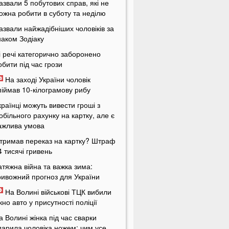
азвали 5 побутових справ, які не
ожна робити в суботу та неділю
азвали найжадібніших чоловіків за
наком Зодіаку
і речі категорично заборонено
обити під час грози
На заході України чоловік
піймав 10-кілограмову рибу
країнці можуть вивести гроші з
обільного рахунку на картку, але є
ажлива умова
тримав переказ на картку? Штраф
4 тисячі гривень
атяжна війна та важка зима:
ривожний прогноз для України
На Волині військові ТЦК вибили
ікно авто у присутності поліції
а Волині жінка під час сварки
дарила чоловіка ножем: чим усе