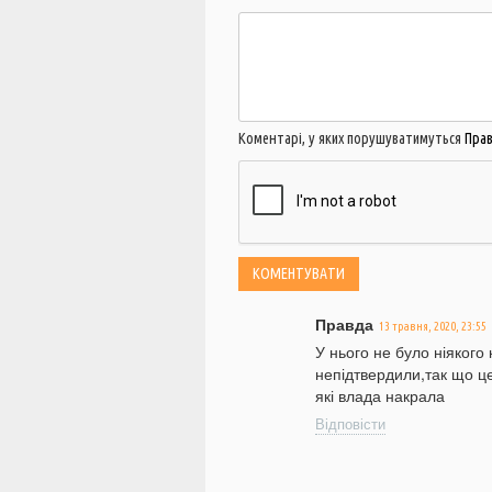
Коментарі, у яких порушуватимуться
Пра
Правда
13 травня, 2020, 23:55
У нього не було ніякого 
непідтвердили,так що ц
які влада накрала
Відповісти