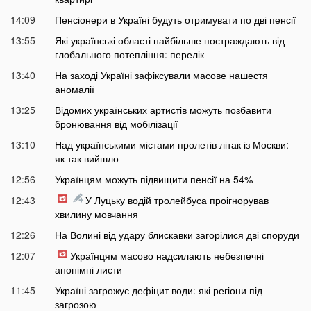
14:09
Пенсіонери в Україні будуть отримувати по дві пенсії
13:55
Які українські області найбільше постраждають від
глобального потепління: перелік
13:40
На заході Україні зафіксували масове нашестя
аномалії
13:25
Відомих українських артистів можуть позбавити
бронювання від мобілізації
13:10
Над українськими містами пролетів літак із Москви:
як так вийшло
12:56
Українцям можуть підвищити пенсії на 54%
12:43
У Луцьку водій тролейбуса проігнорував
хвилину мовчання
12:26
На Волині від удару блискавки загорілися дві споруди
12:07
Українцям масово надсилають небезпечні
анонімні листи
11:45
Україні загрожує дефіцит води: які регіони під
загрозою