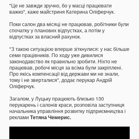
"Це не завжди зручно, бо у масці працювати
важко", каже майстриня Катерина Оліферчук.
Поки салон два місяці не працював, робітники були
спочатку у планових відпустках, а потім у
відпустках за власний рахунок.
"З такою ситуацією вперше зіткнулися: у нас більше
семи працівників. По ходу уже дивилися
законодавство як правильно зробити. Ніхто не
працював, робочі місця за всіма були закріплені.
Про якісь компенсації від держави ми не знали,
тому і не зверталися", додає перукар Андрій
Оліферчук.
Загалом, у Луцьку працюють близько 130
перукарень і салонів краси, розповіла заступниця
начальника управління розвитку підприємництва і
реклами
Тетяна Чемерис.