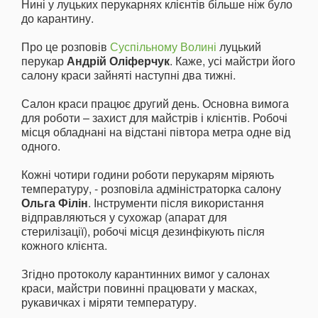
Нині у луцьких перукарнях клієнтів більше ніж було
до карантину.
Про це розповів
Суспільному Волині
луцький
перукар
Андрій Оліферчук
. Каже, усі майстри його
салону краси зайняті наступні два тижні.
Салон краси працює другий день. Основна вимога
для роботи – захист для майстрів і клієнтів. Робочі
місця обладнані на відстані півтора метра одне від
одного.
Кожні чотири години роботи перукарям міряють
температуру, - розповіла адміністраторка салону
Ольга Філін
. Інструменти після використання
відправляються у сухожар (апарат для
стерилізації), робочі місця дезинфікують після
кожного клієнта.
Згідно протоколу карантинних вимог у салонах
краси, майстри повинні працювати у масках,
рукавичках і міряти температуру.