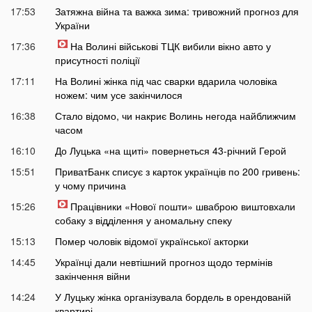
17:53
Затяжна війна та важка зима: тривожний прогноз для
України
17:36
На Волині військові ТЦК вибили вікно авто у
присутності поліції
17:11
На Волині жінка під час сварки вдарила чоловіка
ножем: чим усе закінчилося
16:38
Стало відомо, чи накриє Волинь негода найближчим
часом
16:10
До Луцька «на щиті» повернеться 43-річний Герой
15:51
ПриватБанк списує з карток українців по 200 гривень:
у чому причина
15:26
Працівники «Нової пошти» шваброю виштовхали
собаку з відділення у аномальну спеку
15:13
Помер чоловік відомої української акторки
14:45
Українці дали невтішний прогноз щодо термінів
закінчення війни
14:24
У Луцьку жінка організувала бордель в орендованій
квартирі