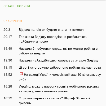
ОСТАННІ НОВИНИ
07 СЕРПНЯ
20:31
Від цих напоїв ви будете спати як немовля
20:17
Три знаки Зодіаку несподівано розбагатіють
найближчим часом
19:49
Назвали 5 побутових справ, які не можна робити в
суботу та неділю
19:30
Назвали найжадібніших чоловіків за знаком Зодіаку
19:15
Ці речі категорично заборонено робити під час грози
18:52
На заході України чоловік впіймав 10-кілограмову
рибу
18:28
Українці можуть вивести гроші з мобільного рахунку
на картку, але є важлива умова
18:12
Отримав переказ на картку? Штраф 34 тисячі
гривень