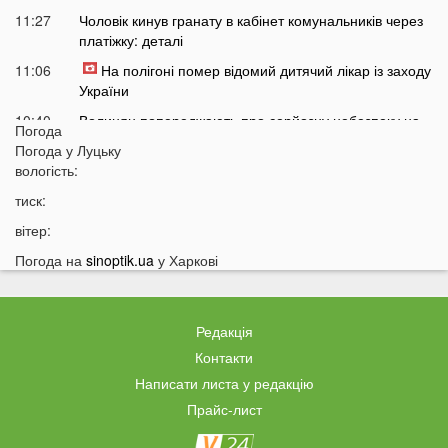
11:27
Чоловік кинув гранату в кабінет комунальників через
платіжку: деталі
11:06
На полігоні помер відомий дитячий лікар із заходу
України
10:40
Волинян попереджають про серйозну небезпеку на
Погода
трасі біля Луцька
Погода у
Луцьку
10:15
вологість:
На Волині негода наробила лиха: показали
наслідки
тиск:
09:47
У Луцьку зафіксували нову аномалію
вітер:
09:16
На війні загинули двоє військових з Волині
Погода на
sinoptik.ua
у Харкові
06 СЕРПНЯ
21:44
На Луцьк насувається гроза
Редакція
21:06
Біля Луцька негода наробила біди: волиняни
Контакти
публікують наслідки у мережі
Написати листа у редакцію
20:16
Астрологи назвали знаки Зодіаку, для яких серпень
Прайс-лист
стане найгіршим місяцем року