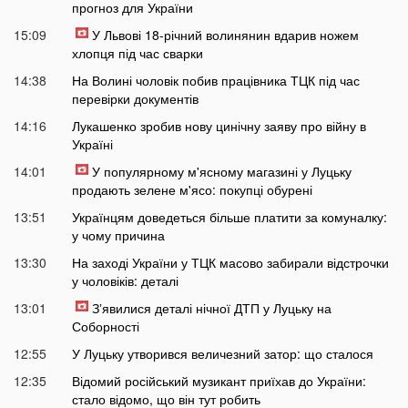
прогноз для України
15:09
У Львові 18-річний волинянин вдарив ножем
хлопця під час сварки
14:38
На Волині чоловік побив працівника ТЦК під час
перевірки документів
14:16
Лукашенко зробив нову цинічну заяву про війну в
Україні
14:01
У популярному м'ясному магазині у Луцьку
продають зелене м'ясо: покупці обурені
13:51
Українцям доведеться більше платити за комуналку:
у чому причина
13:30
На заході України у ТЦК масово забирали відстрочки
у чоловіків: деталі
13:01
Зʼявилися деталі нічної ДТП у Луцьку на
Соборності
12:55
У Луцьку утворився величезний затор: що сталося
12:35
Відомий російський музикант приїхав до України:
стало відомо, що він тут робить