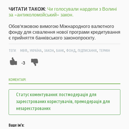
ЧИТАТИ ТАКОЖ
:
Чи голосували нардепи з Волині
за «антиколомойський» закон.
Обов'язковою вимогою Міжнародного валютного
фонду для схвалення нової програми кредитування
є прийняття банківського законопроєкту.
,
,
,
,
,
,
ТЕГИ:
МВФ
УКРАЇНА
ЗАКОН
БАНК
ФОНД
ПІДПИСАННЯ
ТЕРМІН
-3
КОМЕНТАРІ:
Статус коментування: постмодерація для
зареєстрованих користувачів, премодерація для
незареєстрованих
Ваше ім'я: