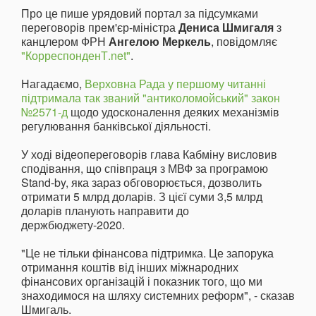
Про це пише урядовий портал за підсумками
переговорів прем'єр-міністра
Дениса Шмигаля
з
канцлером ФРН
Ангелою Меркель
, повідомляє
"КорреспонденТ.net"
.
Нагадаємо,
Верховна Рада у першому читанні
підтримала так званий "антиколомойський" закон
№2571-д
щодо удосконалення деяких механізмів
регулювання банківської діяльності.
У ході відеопереговорів глава Кабміну висловив
сподівання, що співпраця з МВФ за програмою
Stand-by, яка зараз обговорюється, дозволить
отримати 5 млрд доларів. З цієї суми 3,5 млрд
доларів планують направити до
держбюджету-2020.
"Це не тільки фінансова підтримка. Це запорука
отримання коштів від інших міжнародних
фінансових організацій і показник того, що ми
знаходимося на шляху системних реформ", - сказав
Шмигаль.