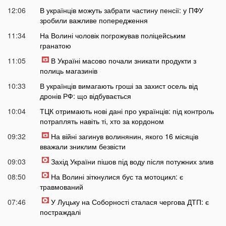
12:06
В українців можуть забрати частину пенсії: у ПФУ
зробили важливе попередження
11:34
На Волині чоловік погрожував поліцейським
гранатою
11:05
В Україні масово почали зникати продукти з
полиць магазинів
10:33
В українців вимагають гроші за захист осель від
дронів РФ: що відбувається
10:04
ТЦК отримають нові дані про українців: під контроль
потраплять навіть ті, хто за кордоном
09:32
На війні загинув волинянин, якого 16 місяців
вважали зниклим безвісти
09:03
Захід України пішов під воду після потужних злив
08:50
На Волині зіткнулися бус та мотоцикл: є
травмований
07:46
У Луцьку на Соборності сталася чергова ДТП: є
постраждалі