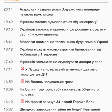
20:14
Астрологи назвали знаки Зодіаку, яких попереду
чекають важкі місяці
19:42
Українки масово відмовляються від консервації
19:13
Українців закликали принести цю рослину в оселю у
серпні: у чому причина
18:41
Мороз чи аномальне тепло: якою буде зима в Україні
18:12
Українці можуть масово втратити бронювання від
мобілізації з 1 вересня
17:40
Українців закликали не скуповувати долари у серпні
17:14
У Луцьку на Ковельській зіткнулися два авто:
перші деталі ДТП
16:52
На Волинь насувається гроза
16:39
На Волині тракторист збив на смерть 58-річного
чоловіка
16:10
На фронті загинув 34-річний Герой з Волині
15:37
Швидкого завершення війни не буде? Невтішний