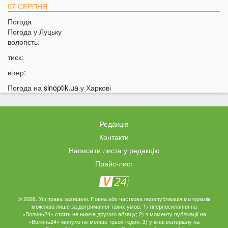
07 СЕРПНЯ
Погода
20:31
Від цих напоїв ви будете спати як немовля
Погода у
Луцьку
20:17
Три знаки Зодіаку несподівано розбагатіють
вологість:
найближчим часом
тиск:
19:49
Назвали 5 побутових справ, які не можна робити в
вітер:
суботу та неділю
Погода на
sinoptik.ua
у Харкові
19:30
Назвали найжадібніших чоловіків за знаком Зодіаку
19:15
Ці речі категорично заборонено робити під час грози
18:52
На заході України чоловік впіймав 10-кілограмову
Редакція
рибу
Контакти
18:28
Українці можуть вивести гроші з мобільного рахунку
Написати листа у редакцію
на картку, але є важлива умова
Прайс-лист
18:12
Отримав переказ на картку? Штраф 34 тисячі
гривень
17:53
Затяжна війна та важка зима: тривожний прогноз для
© 2026. Усі права захищені. Повна або часткова перепублікація матеріалів
можлива лише за дотримання таких умов: 1) гіперпосилання на
України
«Волинь24» стоїть не нижче другого абзацу; 2) з моменту публікації на
«Волинь24» минуло не менше трьох годин; 3) у кінці матеріалу на
17:36
На Волині військові ТЦК вибили вікно авто у