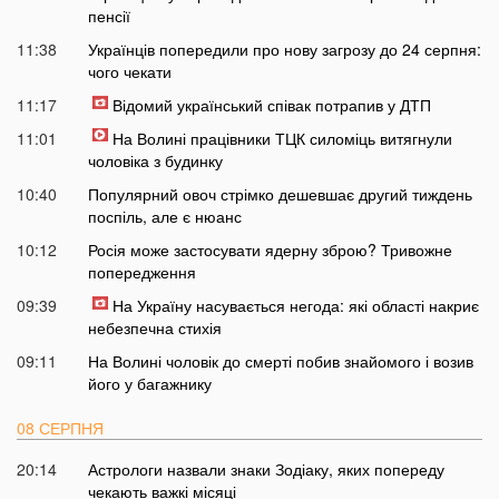
пенсії
11:38
Українців попередили про нову загрозу до 24 серпня:
чого чекати
11:17
Відомий український співак потрапив у ДТП
11:01
На Волині працівники ТЦК силоміць витягнули
чоловіка з будинку
10:40
Популярний овоч стрімко дешевшає другий тиждень
поспіль, але є нюанс
10:12
Росія може застосувати ядерну зброю? Тривожне
попередження
09:39
На Україну насувається негода: які області накриє
небезпечна стихія
09:11
На Волині чоловік до смерті побив знайомого і возив
його у багажнику
08 СЕРПНЯ
20:14
Астрологи назвали знаки Зодіаку, яких попереду
чекають важкі місяці