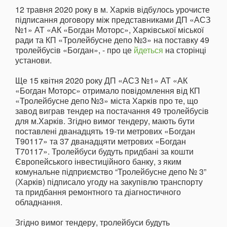
12 травня 2020 року в м. Харків відбулось урочисте
підписання договору між представниками ДП «АСЗ
№1» АТ «АК «Богдан Моторс», Харківської міської
ради та КП «Тролейбусне депо №3» на поставку 49
тролейбусів «Богдан», - про це
йдеться
на сторінці
установи.
Ще 15 квітня 2020 року ДП «АСЗ №1» АТ «АК
«Богдан Моторс» отримало повідомлення від КП
«Тролейбусне депо №3» міста Харків про те, що
завод виграв тендер на постачання 49 тролейбусів
для м.Харків. Згідно вимог тендеру, мають бути
поставлені дванадцять 19-ти метрових «Богдан
Т90117» та 37 дванадцяти метрових «Богдан
Т70117». Тролейбуси будуть придбані за кошти
Європейського інвестиційного банку, з яким
комунальне підприємство “Тролейбусне депо № 3”
(Харків) підписало угоду на закупівлю транспорту
та придбання ремонтного та діагностичного
обладнання.
Згідно вимог тендеру, тролейбуси будуть