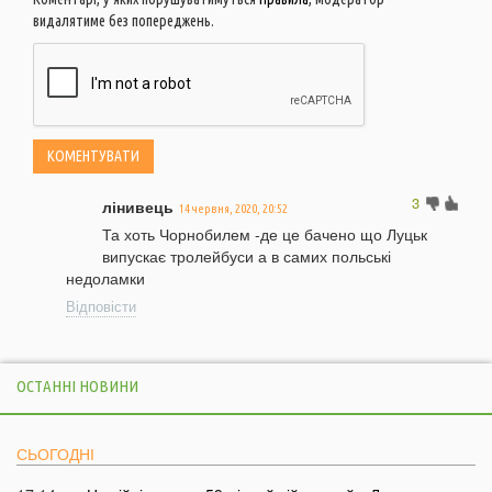
видалятиме без попереджень.
3
лінивець
14 червня, 2020, 20:52
Та хоть Чорнобилем -де це бачено що Луцьк
випускає тролейбуси а в самих польські
недоламки
Відповісти
ОСТАННІ НОВИНИ
СЬОГОДНІ