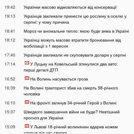
19:42
Українки масово відмовляються від консервації
19:13
Українців закликали принести цю рослину в оселю у
серпні: у чому причина
18:41
Мороз чи аномальне тепло: якою буде зима в Україні
18:12
Українці можуть масово втратити бронювання від
мобілізації з 1 вересня
17:40
Українців закликали не скуповувати долари у серпні
17:14
У Луцьку на Ковельській зіткнулися два авто:
перші деталі ДТП
16:52
На Волинь насувається гроза
16:39
На Волині тракторист збив на смерть 58-річного
чоловіка
16:10
На фронті загинув 34-річний Герой з Волині
15:37
Швидкого завершення війни не буде? Невтішний
прогноз для України
15:09
У Львові 18-річний волинянин вдарив ножем
хлопця під час сварки