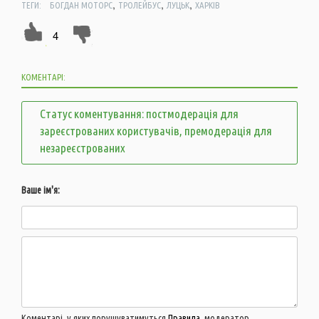
,
,
,
ТЕГИ:
БОГДАН МОТОРС
ТРОЛЕЙБУС
ЛУЦЬК
ХАРКІВ
4
КОМЕНТАРІ:
Статус коментування: постмодерація для
зареєстрованих користувачів, премодерація для
незареєстрованих
Ваше ім'я:
Коментарі, у яких порушуватимуться
Правила
, модератор