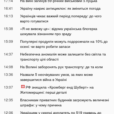
17:14
На війні загинув 59-річний військовий з Луцька
16:41
Україну накриє антициклон: як зміниться погода
16:13
Українців чекає важкий період попереду: до чого
варто готуватися
15:38
«Я не вивожу це»: відома українська блогерка
шокувала зізнанням про зраду
15:09
Популярні продукти можуть подорожчати на 10% до
осені: чи варто робити запаси
14:37
Небезпечна аномалія може залишити без світла та
транспорту цілі області
14:08
На Волині заборонять рух транспорту: де та коли
13:36
Назвали 5 неочікуваних умов, за яких може
завершитися війна в Україні
13:07
РФ знищила «Кромберг енд Шуберт» на
Житомирщині: перші деталі
12:35
Власникам приватних будинків загрожують величезні
штрафи: у чому причина
12:06
Українцям у серпні доплатять по 519 гривень до