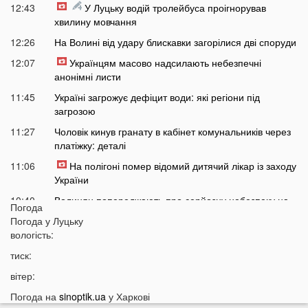
12:43
У Луцьку водій тролейбуса проігнорував
хвилину мовчання
12:26
На Волині від удару блискавки загорілися дві споруди
12:07
Українцям масово надсилають небезпечні
анонімні листи
11:45
Україні загрожує дефіцит води: які регіони під
загрозою
11:27
Чоловік кинув гранату в кабінет комунальників через
платіжку: деталі
11:06
На полігоні помер відомий дитячий лікар із заходу
України
10:40
Волинян попереджають про серйозну небезпеку на
Погода
трасі біля Луцька
Погода у
Луцьку
10:15
вологість:
На Волині негода наробила лиха: показали
наслідки
тиск:
09:47
У Луцьку зафіксували нову аномалію
вітер:
09:16
На війні загинули двоє військових з Волині
Погода на
sinoptik.ua
у Харкові