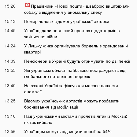
15:26
Працівники «Нової пошти» шваброю виштовхали
собаку з відділення у аномальну спеку
15:13
Помер чоловік відомої української акторки
14:45
Українці дали невтішний прогноз щодо термінів
закінчення війни
14:24
У Луцьку жінка організувала бордель в орендованій
квартирі
14:09
Пенсіонери в Україні будуть отримувати по дві пенсії
13:55
Які українські області найбільше постраждають від
глобального потепління: перелік
13:40
На заході Україні зафіксували масове нашестя
аномалії
13:25
Відомих українських артистів можуть позбавити
бронювання від мобілізації
13:10
Над українськими містами пролетів літак із Москви:
як так вийшло
12:56
Українцям можуть підвищити пенсії на 54%