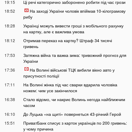
19:15
Ці речі категорично заборонено робити під час грози
18:52
На заході України чоловік впіймав 10-кілограмову
рибу
18:28
Українці можуть вивести гроші з мобільного рахунку
на картку, але є важлива умова
18:12
Отримав переказ на картку? Штраф 34 тисячі
гривень
17:53
Затяжна війна та важка зима: тривожний прогноз для
України
17:36
На Волині військові ТЦК вибили вікно авто у
присутності поліції
17:11
На Волині жінка під час сварки вдарила чоловіка
ножем: чим усе закінчилося
16:38
Стало відомо, чи накриє Волинь негода найближчим
часом
16:10
До Луцька «на щиті» повернеться 43-річний Герой
15:51
ПриватБанк списує з карток українців по 200 гривень:
у чому причина