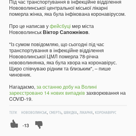
Під час транспортування в інфекційне відділення
Нововолинської центральної міської лікарні
померла жінка, яка була інфікована коронавірусом.
Про це написав у
фейсбуці
мер міста
Нововолинськ
Віктор Сапожніков
.
"Із сумом повідомляю, що сьогодні під час
транспортування в інфекційне відділення
Нововолинської ЦМЛ померла 78-річна
нововолинянка, яка була хвора на коронавірус.
Щиро співчуваю рідним та близьким", – пише
чиновник.
Нагадаємо,
за останню добу на Волині
зареєстровано 14 нових випадків
захворювання на
COVID-19.
,
,
,
,
ТЕГИ:
НОВОВОЛИНСЬК
СМЕРТЬ
ШВИДКА
ЛІКАРНЯ
КОРОНАВІРУС
-13