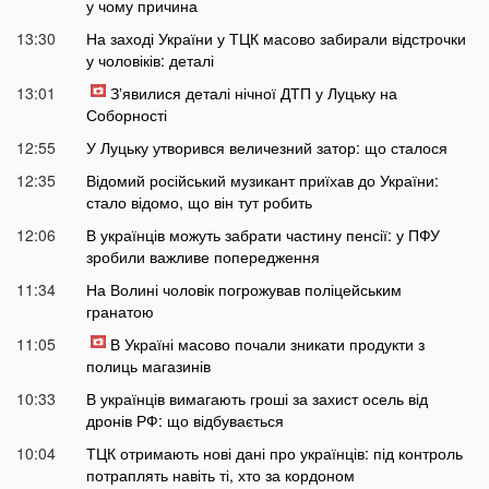
у чому причина
13:30
На заході України у ТЦК масово забирали відстрочки
у чоловіків: деталі
13:01
Зʼявилися деталі нічної ДТП у Луцьку на
Соборності
12:55
У Луцьку утворився величезний затор: що сталося
12:35
Відомий російський музикант приїхав до України:
стало відомо, що він тут робить
12:06
В українців можуть забрати частину пенсії: у ПФУ
зробили важливе попередження
11:34
На Волині чоловік погрожував поліцейським
гранатою
11:05
В Україні масово почали зникати продукти з
полиць магазинів
10:33
В українців вимагають гроші за захист осель від
дронів РФ: що відбувається
10:04
ТЦК отримають нові дані про українців: під контроль
потраплять навіть ті, хто за кордоном