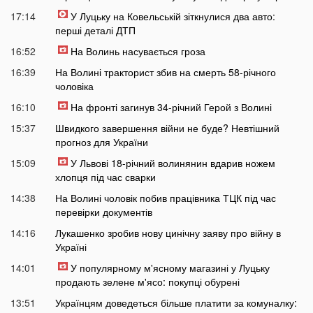
17:14
У Луцьку на Ковельській зіткнулися два авто:
перші деталі ДТП
16:52
На Волинь насувається гроза
16:39
На Волині тракторист збив на смерть 58-річного
чоловіка
16:10
На фронті загинув 34-річний Герой з Волині
15:37
Швидкого завершення війни не буде? Невтішний
прогноз для України
15:09
У Львові 18-річний волинянин вдарив ножем
хлопця під час сварки
14:38
На Волині чоловік побив працівника ТЦК під час
перевірки документів
14:16
Лукашенко зробив нову цинічну заяву про війну в
Україні
14:01
У популярному м'ясному магазині у Луцьку
продають зелене м'ясо: покупці обурені
13:51
Українцям доведеться більше платити за комуналку: