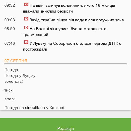
09:32
На війні загинув волинянин, якого 16 місяців
вважали зниклим безвісти
09:03
Захід України пішов під воду після потужних злив
08:50
На Волині зіткнулися бус та мотоцикл: є
травмований
07:46
У Луцьку на Соборності сталася чергова ДТП: є
постраждалі
07 СЕРПНЯ
Погода
20:31
Від цих напоїв ви будете спати як немовля
Погода у
Луцьку
20:17
Три знаки Зодіаку несподівано розбагатіють
вологість:
найближчим часом
тиск:
19:49
Назвали 5 побутових справ, які не можна робити в
вітер:
суботу та неділю
Погода на
sinoptik.ua
у Харкові
19:30
Назвали найжадібніших чоловіків за знаком Зодіаку
19:15
Ці речі категорично заборонено робити під час грози
18:52
На заході України чоловік впіймав 10-кілограмову
Редакція