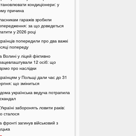
становлювати кондиціонери: у
ому причина
ласникам гаражів зробили
опередження: за що доведеться
латити у 2026 році
країнців попередили про два важкі
ісяці попереду
а Волині у ліцей фіктивно
рацевлаштували 12 осіб: що
ідомо про наслідки
країнцям у Польщі дали час до 31
ерпня: що зміниться
ідома українська ведуча потрапила
 скандал
 Україні заборонять ловити раків:
о сталося
а фронті загинув військовий з
уцька