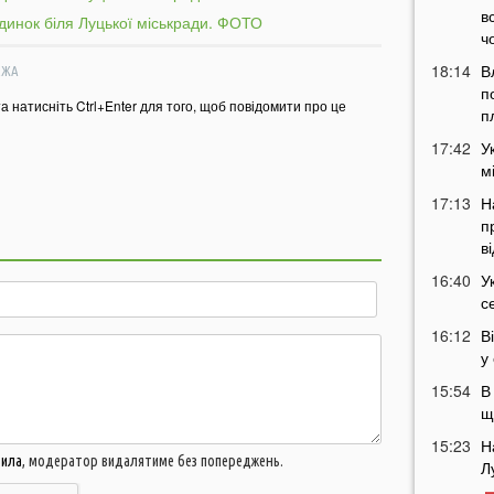
в
ч
18:14
В
ЕЖА
п
та натисніть Ctrl+Enter для того, щоб повідомити про це
п
17:42
У
м
17:13
Н
п
в
16:40
У
с
16:12
В
у
15:54
В
щ
15:23
Н
вила
, модератор видалятиме без попереджень.
Л