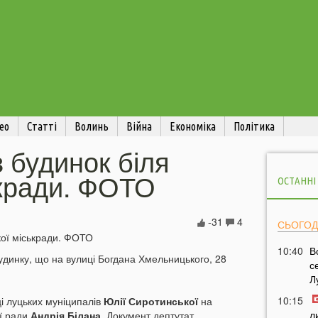
ео
Статті
Волинь
Війна
Економіка
Політика
 будинок біля
ькради. ФОТО
ОСТАННІ
-31
4
СЬОГОД
10:40
В
будинку, що на вулиці Богдана Хмельницького, 28
с
Л
10:15
ці луцьких муніципалів
Юлії Сиротинської
на
л
ої ради
Андрія Білана
. Документ дептутат