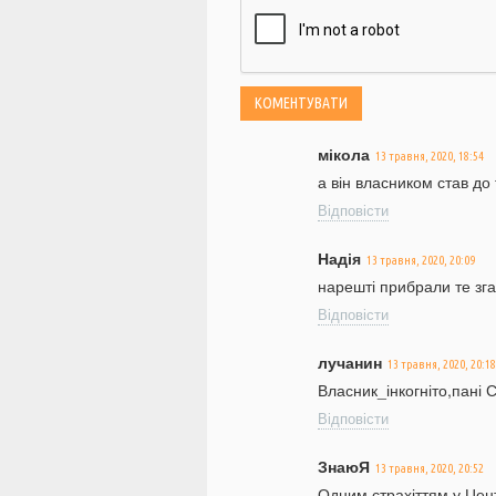
мікола
13 травня, 2020, 18:54
а він власником став до 
Відповісти
Надія
13 травня, 2020, 20:09
нарешті прибрали те зга
Відповісти
лучанин
13 травня, 2020, 20:18
Власник_інкогніто,пані 
Відповісти
ЗнаюЯ
13 травня, 2020, 20:52
Одним страхіттям у Цен