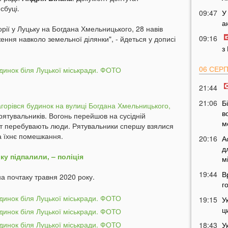
сбуці.
09:47
У
а
рії у Луцьку на Богдана Хмельницького, 28 навів
09:16
ення навколо земельної ділянки", - йдеться у дописі
з
06 СЕР
21:44
21:06
Б
агорівся будинок на вулиці Богдана Хмельницького,
в
рятувальників. Вогонь перейшов на сусідній
м
нт перебувають люди. Рятувальники спершу взялися
а їхнє помешкання.
20:16
А
д
ку підпалили, – поліція
м
19:44
В
а почтаку травня 2020 року.
г
19:15
У
ц
18:43
У