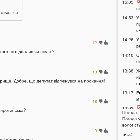
15:05
п
14:53
У
п
с
14:26
У
-12
р
того як підпалив чи після ?
14:10
С
п
13:38
Ж
13
н
рище. Добре, що депутат відгукнувся на прохання!
с
13:17
Е
м
18
13:03
Сиротинська?
Погода
с
Погода 
а
вологість
12:37
В
3
тиск:
п
трі стало менше