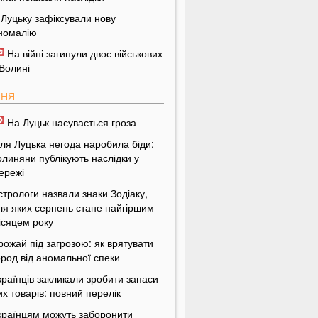
 Луцьку зафіксували нову
номалію
На війні загинули двоє військових
 Волині
ПНЯ
На Луцьк насувається гроза
іля Луцька негода наробила біди:
олиняни публікують наслідки у
ережі
стрологи назвали знаки Зодіаку,
ля яких серпень стане найгіршим
ісяцем року
рожай під загрозою: як врятувати
ород від аномальної спеки
країнців закликали зробити запаси
их товарів: повний перелік
країнцям можуть заборонити