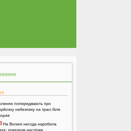
 НОВИНИ
НІ
олинян попереджають про
ерйозну небезпеку на трасі біля
уцька
На Волині негода наробила
иха: показали наслідки