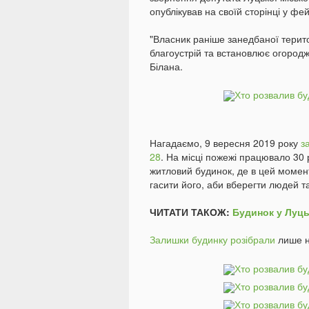
опублікував на своїй сторінці у фей
"Власник раніше занедбаної терито
благоустрій та встановлює огородж
Білана.
Нагадаємо, 9 вересня 2019 року
з
28
. На місці пожежі працювало 30 
житловий будинок, де в цей моме
гасити його, аби вберегти людей т
ЧИТАТИ ТАКОЖ:
Будинок у Луць
Залишки будинку розібрали
лише н