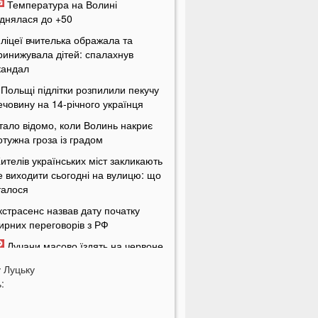
Температура на Волині
іднялася до +50
 ліцеї вчителька ображала та
ринижувала дітей: спалахнув
кандал
 Польщі підлітки розпилили пекучу
ечовину на 14-річного українця
тало відомо, коли Волинь накриє
отужна гроза із градом
ителів українських міст закликають
е виходити сьогодні на вулицю: що
талося
кстрасенс назвав дату початку
ирних переговорів з РФ
Лучани масово їздять на червоне
вітло навіть після смертельної
у
Луцьку
варії на Соборності: шокуючі кадри
:
 Україні пропонують змінити
равила мобілізації: кого хочуть