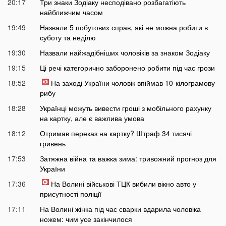
20:17
Три знаки Зодіаку несподівано розбагатіють
найближчим часом
19:49
Назвали 5 побутових справ, які не можна робити в
суботу та неділю
19:30
Назвали найжадібніших чоловіків за знаком Зодіаку
19:15
Ці речі категорично заборонено робити під час грози
18:52
На заході України чоловік впіймав 10-кілограмову
рибу
18:28
Українці можуть вивести гроші з мобільного рахунку
на картку, але є важлива умова
18:12
Отримав переказ на картку? Штраф 34 тисячі
гривень
17:53
Затяжна війна та важка зима: тривожний прогноз для
України
17:36
На Волині військові ТЦК вибили вікно авто у
присутності поліції
17:11
На Волині жінка під час сварки вдарила чоловіка
ножем: чим усе закінчилося