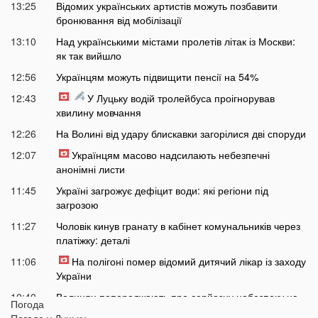
13:25
Відомих українських артистів можуть позбавити
бронювання від мобілізації
13:10
Над українськими містами пролетів літак із Москви:
як так вийшло
12:56
Українцям можуть підвищити пенсії на 54%
12:43
У Луцьку водій тролейбуса проігнорував
хвилину мовчання
12:26
На Волині від удару блискавки загорілися дві споруди
12:07
Українцям масово надсилають небезпечні
анонімні листи
11:45
Україні загрожує дефіцит води: які регіони під
загрозою
11:27
Чоловік кинув гранату в кабінет комунальників через
платіжку: деталі
11:06
На полігоні помер відомий дитячий лікар із заходу
України
10:40
Волинян попереджають про серйозну небезпеку на
Погода
трасі біля Луцька
Погода у
Луцьку