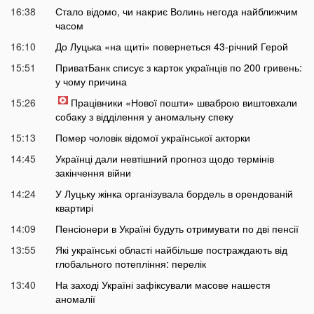
16:38
Стало відомо, чи накриє Волинь негода найближчим
часом
16:10
До Луцька «на щиті» повернеться 43-річний Герой
15:51
ПриватБанк списує з карток українців по 200 гривень:
у чому причина
15:26
Працівники «Нової пошти» шваброю виштовхали
собаку з відділення у аномальну спеку
15:13
Помер чоловік відомої української акторки
14:45
Українці дали невтішний прогноз щодо термінів
закінчення війни
14:24
У Луцьку жінка організувала бордель в орендованій
квартирі
14:09
Пенсіонери в Україні будуть отримувати по дві пенсії
13:55
Які українські області найбільше постраждають від
глобального потепління: перелік
13:40
На заході Україні зафіксували масове нашестя
аномалії