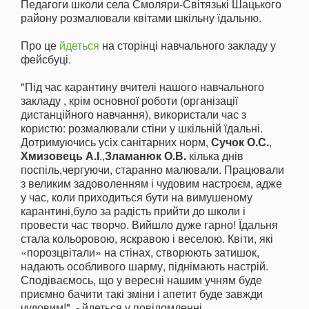
Педагоги школи села Смоляри-Світязькі Шацького
району розмалювали квітами шкільну їдальню.
Про це
йдеться
на сторінці навчального закладу у
фейсбуці.
"Під час карантину вчителі нашого навчального
закладу , крім основної роботи (організації
дистанційного навчання), використали час з
користю: розмалювали стіни у шкільній їдальні.
Дотримуючись усіх санітарних норм,
Сучок О.С.
,
Хмизовець А.І
.,
Зламанюк О.В.
кілька днів
поспіль,чергуючи, старанно малювали. Працювали
з великим задоволенням і чудовим настроєм, адже
у час, коли приходиться бути на вимушеному
карантині,було за радість прийти до школи і
провести час творчо. Вийшло дуже гарно! Їдальня
стала кольоровою, яскравою і веселою. Квіти, які
«порозцвітали» на стінах, створюють затишок,
надають особливого шарму, піднімають настрій.
Сподіваємось, що у вересні нашим учням буде
приємно бачити такі зміни і апетит буде завжди
чудовим!", - йдеться у повідомленні.