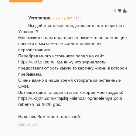
-16
Veronanpg
25 квітня, 2021, 14:56
Вы действительно представляете что творится в
Украине?!
Мне кажется нам подставляют какие то не настоящие
новости и мы часто не читаем новости из
первоисточника.
Перебрав много источников попал на сайт
https://ukrjizn.com/, где вижу что журналисты
предоставляют хоть какую то картину жизни в которой
пребываем.
Очень важно в наше время отбирать качественные
СМИ.
Вот еще одна топовая статья, которая меня задела:
https://ukrjizn.com/kitajskij-kalendar-opredeleniya-pola-
rebenka-na-2020-god/
Надеюсь Вам станет полезной.
Відповісти