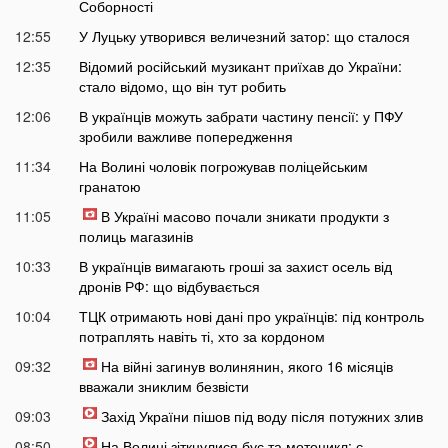
Соборності
12:55
У Луцьку утворився величезний затор: що сталося
12:35
Відомий російський музикант приїхав до України:
стало відомо, що він тут робить
12:06
В українців можуть забрати частину пенсії: у ПФУ
зробили важливе попередження
11:34
На Волині чоловік погрожував поліцейським
гранатою
11:05
В Україні масово почали зникати продукти з
полиць магазинів
10:33
В українців вимагають гроші за захист осель від
дронів РФ: що відбувається
10:04
ТЦК отримають нові дані про українців: під контроль
потраплять навіть ті, хто за кордоном
09:32
На війні загинув волинянин, якого 16 місяців
вважали зниклим безвісти
09:03
Захід України пішов під воду після потужних злив
08:50
На Волині зіткнулися бус та мотоцикл: є