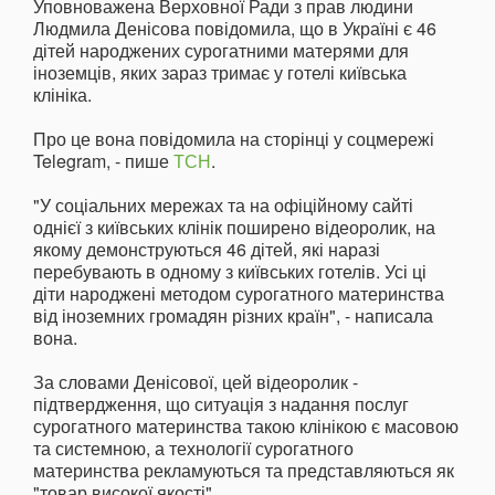
Уповноважена Верховної Ради з прав людини
Людмила Денісова повідомила, що в Україні є 46
дітей народжених сурогатними матерями для
іноземців, яких зараз тримає у готелі київська
клініка.
Про це вона повідомила на сторінці у соцмережі
Telegram, - пише
ТСН
.
"У соціальних мережах та на офіційному сайті
однієї з київських клінік поширено відеоролик, на
якому демонструються 46 дітей, які наразі
перебувають в одному з київських готелів. Усі ці
діти народжені методом сурогатного материнства
від іноземних громадян різних країн", - написала
вона.
За словами Денісової, цей відеоролик -
підтвердження, що ситуація з надання послуг
сурогатного материнства такою клінікою є масовою
та системною, а технології сурогатного
материнства рекламуються та представляються як
"товар високої якості".