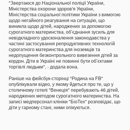
"Звертаюся до Національної поліції України,
Міністерства охорони здоров'я України,
Міністерства соціальної політики України з вимогою
щодо негайного реагування на ситуацію, що
виникла щодо дітей, народжених за допомогою
сурогатного материнства, об’єднання зусиль для
невідкладного удосконалення законодавства у
частині застосування репродуктивних технологій
сурогатного материнства для іноземців та
недопущення безконтрольного вивезення дітей за
кордон. Діти в Україні не повинні бути об’єктами
торгівлі людьми", - додала вона.
Раніше на фейсбук-сторінці "Родина на FB"
опублікували відео, у якому йдеться про те, що у
столичному готелі "Венеція" перебувають 46 дітей,
народжених методом сурогатного материнства. На
записі медперсонал клініки "БіоТех" розповідає, що
діти у гарному стані, ними опікуються.