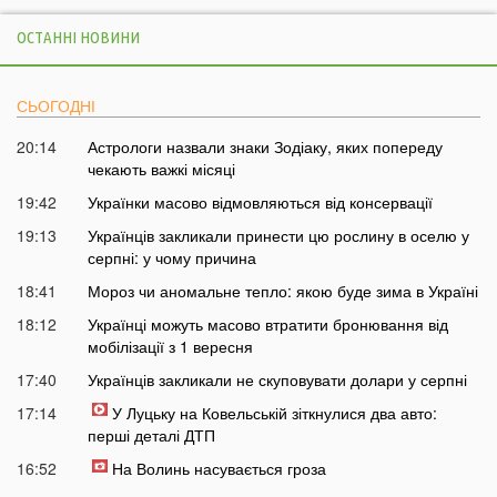
ОСТАННІ НОВИНИ
СЬОГОДНІ
20:14
Астрологи назвали знаки Зодіаку, яких попереду
чекають важкі місяці
19:42
Українки масово відмовляються від консервації
19:13
Українців закликали принести цю рослину в оселю у
серпні: у чому причина
18:41
Мороз чи аномальне тепло: якою буде зима в Україні
18:12
Українці можуть масово втратити бронювання від
мобілізації з 1 вересня
17:40
Українців закликали не скуповувати долари у серпні
17:14
У Луцьку на Ковельській зіткнулися два авто:
перші деталі ДТП
16:52
На Волинь насувається гроза