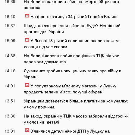
16:39
На Волині тракторист збив на смерть 58-річного
чоловіка
16:10
На фронті загинув 34-річний Герой з Волині
15:37
Швидкого завершення війни не буде? Невтішний
прогноз для України
15:09
У Львові 18-річний волинянин вдарив ножем
хлопця під час сварки
14:38
На Волині чоловік побив працівника ТЦК під час
перевірки документів
14:16
Лукашенко зробив нову цинічну заяву про війну в
Україні
14:01
У популярному м'ясному магазині у Луцьку
продають зелене м'ясо: покупці обурені
13:51
Українцям доведеться більше платити за комуналку:
у чому причина
13:30
На заході України у ТЦК масово забирали відстрочки
у чоловіків: деталі
13:01
Зʼявилися деталі нічної ДТП у Луцьку на