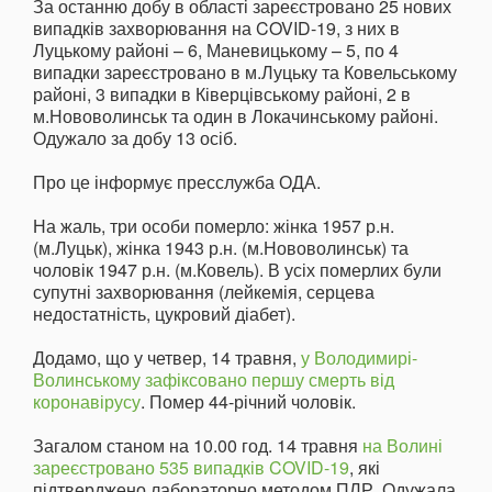
За останню добу в області зареєстровано 25 нових
випадків захворювання на COVID-19, з них в
Луцькому районі – 6, Маневицькому – 5, по 4
випадки зареєстровано в м.Луцьку та Ковельському
районі, 3 випадки в Ківерцівському районі, 2 в
м.Нововолинськ та один в Локачинському районі.
Одужало за добу 13 осіб.
Про це інформує пресслужба ОДА.
На жаль, три особи померло: жінка 1957 р.н.
(м.Луцьк), жінка 1943 р.н. (м.Нововолинськ) та
чоловік 1947 р.н. (м.Ковель). В усіх померлих були
супутні захворювання (лейкемія, серцева
недостатність, цукровий діабет).
Додамо, що у четвер, 14 травня,
у Володимирі-
Волинському зафіксовано першу смерть від
коронавірусу
. Помер 44-річний чоловік.
Загалом станом на 10.00 год. 14 травня
на Волині
зареєстровано 535 випадків COVID-19
, які
підтверджено лабораторно методом ПЛР. Одужала