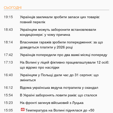
СЬОГОДНІ
19:15
Українців закликали зробити запаси цих товарів:
повний перелік
18:43
Українцям можуть заборонити встановлювати
кондиціонери: у чому причина
18:14
Власникам гаражів зробили попередження: за що
доведеться платити у 2026 році
17:42
Українців попередили про два важкі місяці попереду
17:13
На Волині у ліцей фіктивно працевлаштували 12 осіб:
що відомо про наслідки
16:40
Українцям у Польщі дали час до 31 серпня: що
зміниться
16:12
Відома українська ведуча потрапила у скандал
15:54
В Україні заборонять ловити раків: що сталося
15:23
На фронті загинув військовий з Луцька
15:05
Температура на Волині піднялася до +50