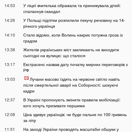
14:53
У ліцеї вчителька ображала та принижувала дітей:
спалахнув скандал
14:26
У Польщі підлітки розпилили пекучу речовину на 14-
річного українця
14:10
Стало відомо, коли Волинь накриє потужна гроза із
градом
13:38
Жителів українських міст закликають не виходити
сьогодні на вулицю: що сталося
13:17
Екстрасенс назвав дату початку мирних переговорів з
РФ
13:03
Лучани масово їздять на червоне світло навіть
після смертельної аварії на Соборності: шокуючі
кадри
12:37
В Україні пропонують змінити правила мобілізації:
кого хочуть призивати першими
12:08
Ціна здивує українців: чи буде пальне по 100 гривень
за літр
11:51
На заході України проводять масштабні обшуки у