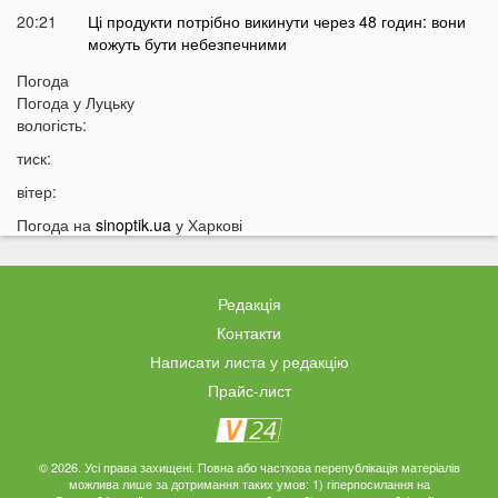
20:21
Ці продукти потрібно викинути через 48 годин: вони
можуть бути небезпечними
19:51
Одну категорію людей закликали щодня пити каву:
Погода
кого це стосується
Погода у
Луцьку
вологість:
19:20
Що категорично заборонено робити на Яблучний
Спас: повний перелік
тиск:
18:40
Водіїв в Україні можуть оштрафувати на 1190 гривень
вітер:
за одну дрібницю
Погода на
sinoptik.ua
у Харкові
18:09
На Волині рясно ростуть маслюки: показали
місце, де шукати гриби
17:38
Деякі продукти можуть зникнути з полиць магазинів:
Редакція
які міста під загрозою
Контакти
17:07
На заході України працівник ТЦК прикував чоловіка
Написати листа у редакцію
кайданками до драбини на всю ніч
Прайс-лист
16:51
Як змінюється обличчя після брекетів та чому
покращується симетрія овалу?
16:36
Астролог назвав подію, після якої закінчиться війна в
© 2026. Усі права захищені. Повна або часткова перепублікація матеріалів
можлива лише за дотримання таких умов: 1) гіперпосилання на
Україні