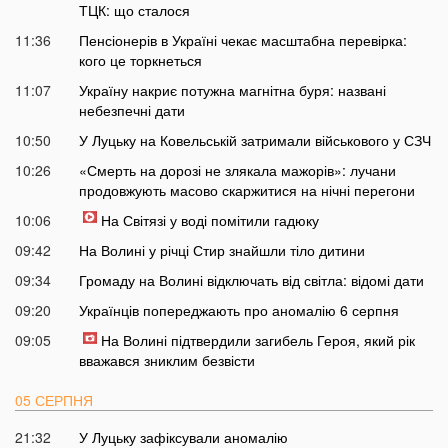
ТЦК: що сталося
11:36
Пенсіонерів в Україні чекає масштабна перевірка:
кого це торкнеться
11:07
Україну накриє потужна магнітна буря: названі
небезпечні дати
10:50
У Луцьку на Ковельській затримали військового у СЗЧ
10:26
«Смерть на дорозі не злякала мажорів»: лучани
продовжують масово скаржитися на нічні перегони
10:06
На Світязі у воді помітили гадюку
09:42
На Волині у річці Стир знайшли тіло дитини
09:34
Громаду на Волині відключать від світла: відомі дати
09:20
Українців попереджають про аномалію 6 серпня
09:05
На Волині підтвердили загибель Героя, який рік
вважався зниклим безвісти
05 СЕРПНЯ
21:32
У Луцьку зафіксували аномалію