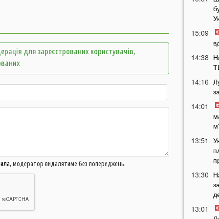
б
У
15:09
в
ерація для зареєстрованих користувачів,
14:38
Н
ованих
Т
14:16
Л
з
14:01
м
м
13:51
У
п
п
вила
, модератор видалятиме без попереджень.
13:30
Н
з
д
13:01
Л