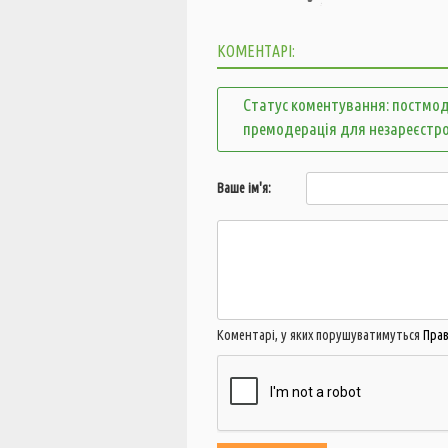
КОМЕНТАРІ:
Статус коментування: постмод
премодерація для незареєстр
Ваше ім'я:
Коментарі, у яких порушуватимуться
Пра