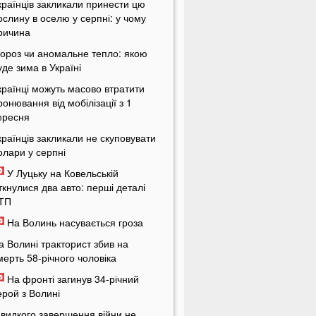
країнців закликали принести цю
ослину в оселю у серпні: у чому
ричина
ороз чи аномальне тепло: якою
уде зима в Україні
країнці можуть масово втратити
ронювання від мобілізації з 1
ересня
країнців закликали не скуповувати
олари у серпні
У Луцьку на Ковельській
іткнулися два авто: перші деталі
ТП
На Волинь насувається гроза
а Волині тракторист збив на
мерть 58-річного чоловіка
На фронті загинув 34-річний
ерой з Волині
видкого завершення війни не