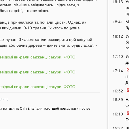
19:13
У
легами, пізніше навідувались , підливати, з
р
ачити цвіт", - пише жінка.
п
18:41
М
жанців прийнялися та почали цвісти. Однак, як
б
вихідними, 9-10 травня, їх хтось поцупив.
18:12
У
сіх лучан. З часом хотіли розширити цей квітучий
б
ію або бачив дерева – дайте знати, будь ласка", -
в
17:40
У
д
17:14
з
Д
16:52
16:39
Н
ОЛИНЬ
с
та натисніть Ctrl+Enter для того, щоб повідомити про це
16:10
Г
15:37
Ш