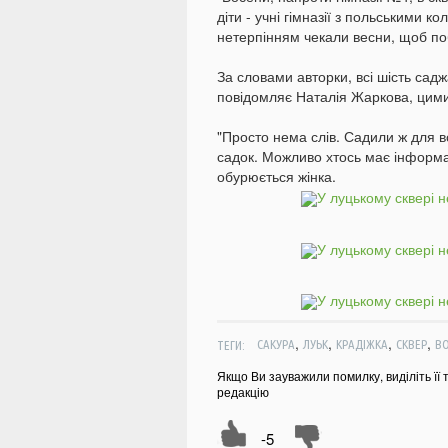
діти - учні гімназії з польськими ко
нетерпінням чекали весни, щоб поб
За словами авторки, всі шість сад
повідомляє Наталія Жаркова, цими 
"Просто нема слів. Садили ж для в
садок. Можливо хтось має інформац
обурюється жінка.
,
,
,
,
ТЕГИ:
САКУРА
ЛУЬК
КРАДІЖКА
СКВЕР
В
Якщо Ви зауважили помилку, виділіть її 
редакцію
-5