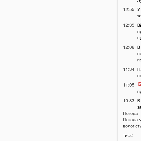
12:55
У
з
12:35
В
п
щ
12:06
В
п
п
11:34
Н
п
11:05
п
10:33
В
з
Погода
в
Погода 
10:04
Т
вологість
у
тиск:
н