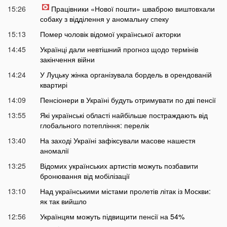
15:26
Працівники «Нової пошти» шваброю виштовхали
собаку з відділення у аномальну спеку
15:13
Помер чоловік відомої української акторки
14:45
Українці дали невтішний прогноз щодо термінів
закінчення війни
14:24
У Луцьку жінка організувала бордель в орендованій
квартирі
14:09
Пенсіонери в Україні будуть отримувати по дві пенсії
13:55
Які українські області найбільше постраждають від
глобального потепління: перелік
13:40
На заході Україні зафіксували масове нашестя
аномалії
13:25
Відомих українських артистів можуть позбавити
бронювання від мобілізації
13:10
Над українськими містами пролетів літак із Москви:
як так вийшло
12:56
Українцям можуть підвищити пенсії на 54%