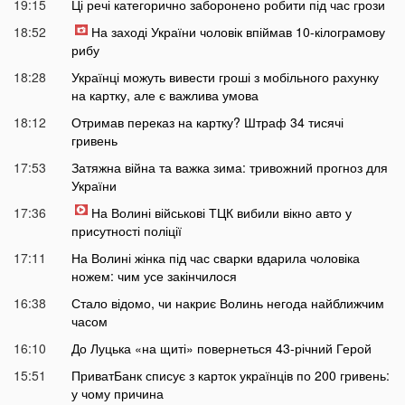
19:15
Ці речі категорично заборонено робити під час грози
18:52
На заході України чоловік впіймав 10-кілограмову
рибу
18:28
Українці можуть вивести гроші з мобільного рахунку
на картку, але є важлива умова
18:12
Отримав переказ на картку? Штраф 34 тисячі
гривень
17:53
Затяжна війна та важка зима: тривожний прогноз для
України
17:36
На Волині військові ТЦК вибили вікно авто у
присутності поліції
17:11
На Волині жінка під час сварки вдарила чоловіка
ножем: чим усе закінчилося
16:38
Стало відомо, чи накриє Волинь негода найближчим
часом
16:10
До Луцька «на щиті» повернеться 43-річний Герой
15:51
ПриватБанк списує з карток українців по 200 гривень:
у чому причина