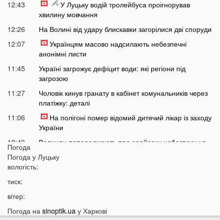
12:43
У Луцьку водій тролейбуса проігнорував
хвилину мовчання
12:26
На Волині від удару блискавки загорілися дві споруди
12:07
Українцям масово надсилають небезпечні
анонімні листи
11:45
Україні загрожує дефіцит води: які регіони під
загрозою
11:27
Чоловік кинув гранату в кабінет комунальників через
платіжку: деталі
11:06
На полігоні помер відомий дитячий лікар із заходу
України
10:40
Волинян попереджають про серйозну небезпеку на
Погода
трасі біля Луцька
Погода у
Луцьку
10:15
вологість:
На Волині негода наробила лиха: показали
наслідки
тиск:
09:47
У Луцьку зафіксували нову аномалію
вітер:
09:16
На війні загинули двоє військових з Волині
Погода на
sinoptik.ua
у Харкові