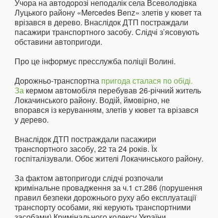
Учора на автодорозі неподалік села Всеволодівка
Луцького району «Mercedes Benz» злетів у кювет та
врізався в дерево. Внаслідок ДТП постраждали
пасажири транспортного засобу. Слідчі з’ясовують
обставини автопригоди.
Про це інформує пресслужба поліції Волині.
Дорожньо-транспортна
пригода сталася по обіді.
За
кермом автомобіля перебував 26-річний житель
Локачинського району. Водій, ймовірно, не
впорався із керуванням, злетів у кювет та врізався
у дерево.
Внаслідок ДТП постраждали пасажири
транспортного засобу, 22 та 24 років. Їх
госпіталізували. Обоє жителі Локачинського району.
За фактом автопригоди слідчі розпочали
кримінальне провадження за ч.1 ст.286 (порушення
правил безпеки дорожнього руху або експлуатації
транспорту особами, які керують транспортними
засобами) Кримінального кодексу України.