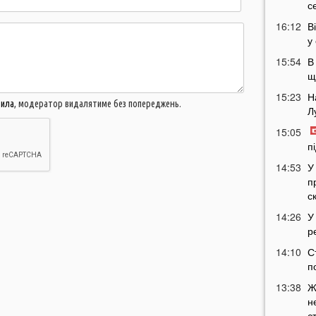
с
16:12
В
у
15:54
В
щ
15:23
Н
вила
, модератор видалятиме без попереджень.
Л
15:05
п
14:53
У
п
с
14:26
У
р
14:10
С
п
13:38
Ж
н
с