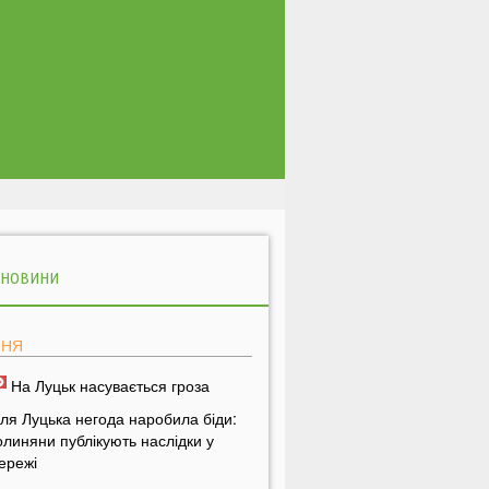
 НОВИНИ
ПНЯ
На Луцьк насувається гроза
іля Луцька негода наробила біди:
олиняни публікують наслідки у
ережі