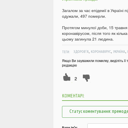
Загалом за час епідемії в Україні 
одужали, 497 померли.
Протягом минулої доби, 15 травн
коронавірусом, після того як кільк
цьому загинула 21 людина.
,
,
,
ТЕГИ:
ЗДОРОВ’Я
КОРОНАВІРУС
УКРАЇНА
Якщо Ви зауважили помилку, виділіть її 
редакцію
2
КОМЕНТАРІ:
Статус коментування: премоде