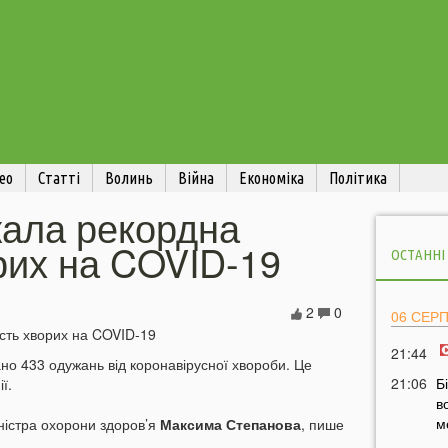
ео
Статті
Волинь
Війна
Економіка
Політика
жала рекордна
орих на COVID-19
ОСТАННІ
2
0
06 СЕР
21:44
ано 433 одужань від коронавірусної хвороби. Це
21:06
Б
ї.
в
м
іністра охорони здоров’я
Максима Степанова
, пише