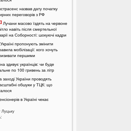
кстрасенс назвав дату початку
ирних переговорів з РФ
Лучани масово їздять на червоне
вітло навіть після смертельної
варії на Соборності: шокуючі кадри
 Україні пропонують змінити
равила мобілізації: кого хочуть
ризивати першими
іна здивує українців: чи буде
альне по 100 гривень за літр
а заході України проводять
асштабні обшуки у ТЦК: що
талося
енсіонерів в Україні чекає
асштабна перевірка: кого це
у
оркнеться
Луцьку
:
країну накриє потужна магнітна
уря: названі небезпечні дати