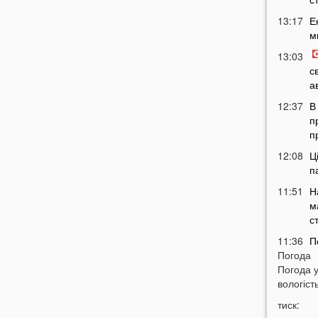
13:17
Е
м
13:03
с
а
12:37
В
п
п
12:08
Ц
п
11:51
Н
м
с
11:36
П
Погода
м
Погода 
т
вологість
11:07
У
тиск:
б