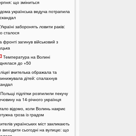
ерпня: що зміниться
ідома українська ведуча потрапила
 скандал
 Україні заборонять ловити раків:
о сталося
а фронті загинув військовий з
уцька
Температура на Волині
іднялася до +50
 ліцеї вчителька ображала та
ринижувала дітей: спалахнув
кандал
 Польщі підлітки розпилили пекучу
ечовину на 14-річного українця
тало відомо, коли Волинь накриє
отужна гроза із градом
ителів українських міст закликають
е виходити сьогодні на вулицю: що
талося