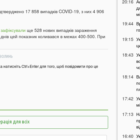
20:16
А
д
підтверджено 17 858 випадків COVID-19, з них 4 906
м
19:44
В
г
я
зафіксували
ще 528 нових випадків зараження
а днів цей показник коливався в межах 400-500. При
19:15
У
ц
18:43
У
ВОЛИНЬ
в
та натисніть Ctrl+Enter для того, щоб повідомити про це
ч
18:14
В
п
п
17:42
У
м
17:13
Н
п
рація для всіх
в
16:40
У