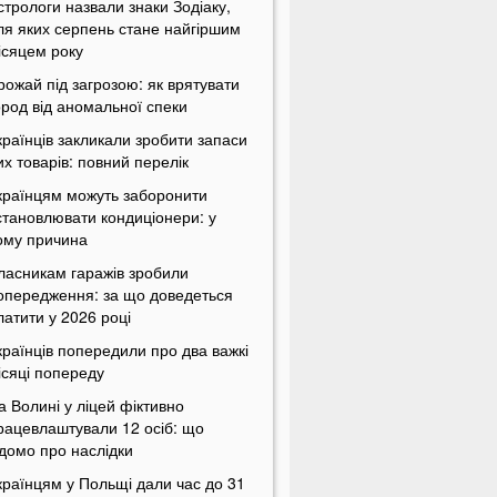
стрологи назвали знаки Зодіаку,
ля яких серпень стане найгіршим
ісяцем року
рожай під загрозою: як врятувати
ород від аномальної спеки
країнців закликали зробити запаси
их товарів: повний перелік
країнцям можуть заборонити
становлювати кондиціонери: у
ому причина
ласникам гаражів зробили
опередження: за що доведеться
латити у 2026 році
країнців попередили про два важкі
ісяці попереду
а Волині у ліцей фіктивно
рацевлаштували 12 осіб: що
ідомо про наслідки
країнцям у Польщі дали час до 31