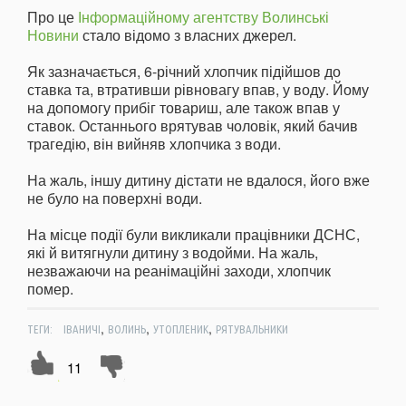
Про це
Інформаційному агентству Волинські
Новини
стало відомо з власних джерел.
Як зазначається, 6-річний хлопчик підійшов до
ставка та, втративши рівновагу впав, у воду. Йому
на допомогу прибіг товариш, але також впав у
ставок. Останнього врятував чоловік, який бачив
трагедію, він вийняв хлопчика з води.
На жаль, іншу дитину дістати не вдалося, його вже
не було на поверхні води.
На місце події були викликали працівники ДСНС,
які й витягнули дитину з водойми. На жаль,
незважаючи на реанімаційні заходи, хлопчик
помер.
,
,
,
ТЕГИ:
ІВАНИЧІ
ВОЛИНЬ
УТОПЛЕНИК
РЯТУВАЛЬНИКИ
11