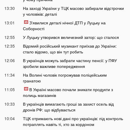
13:30
На заході України у ТЦК масово забирали відстрочки
у чоловіків: деталі
13:01
Зʼявилися деталі нічної ДТП у Луцьку на
Соборності
12:55
У Луцьку утворився величезний затор: що сталося
12:35
Відомий російський музикант приїхав до України:
стало відомо, що він тут робить
12:06
В українців можуть забрати частину пенсії: у ПФУ
зробили важливе попередження
11:34
На Волині чоловік погрожував поліцейським
гранатою
11:05
В Україні масово почали зникати продукти з
полиць магазинів
10:33
В українців вимагають гроші за захист осель від
дронів РФ: що відбувається
10:04
ТЦК отримають нові дані про українців: під контроль
потраплять навіть ті, хто за кордоном