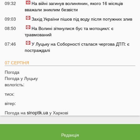
09:32
На війні загинув волинянин, якого 16 місяців
вважали зниклим безвісти
09:03
Захід України пішов під воду після потужних злив
08:50
На Волині зіткнулися бус та мотоцикл: є
травмований
07:46
У Луцьку на Соборності сталася чергова ДТП: є
постраждалі
07 СЕРПНЯ
Погода
20:31
Від цих напоїв ви будете спати як немовля
Погода у
Луцьку
20:17
Три знаки Зодіаку несподівано розбагатіють
вологість:
найближчим часом
тиск:
19:49
Назвали 5 побутових справ, які не можна робити в
вітер:
суботу та неділю
Погода на
sinoptik.ua
у Харкові
19:30
Назвали найжадібніших чоловіків за знаком Зодіаку
19:15
Ці речі категорично заборонено робити під час грози
18:52
На заході України чоловік впіймав 10-кілограмову
Редакція
рибу