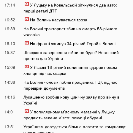
17:14
У Луцьку на Ковельській зіткнулися два авто:
перші деталі ДТП
16:52
На Волинь насувається гроза
16:39
На Волині тракторист збив на смерть 58-річного
чоловіка
16:10
На фронті загинув 34-річний Герой з Волині
15:37
Швидкого завершення війни не буде? Невтішний
прогноз для України
15:09
У Львові 18-річний волинянин вдарив ножем
хлопця під час сварки
14:38
На Волині чоловік побив працівника ТЦК під час
перевірки документів
14:16
Лукашенко зробив нову цинічну заяву про війну в
Україні
14:01
У популярному м'ясному магазині у Луцьку
продають зелене м'ясо: покупці обурені
13:51
Українцям доведеться більше платити за комуналку:
у чому причина