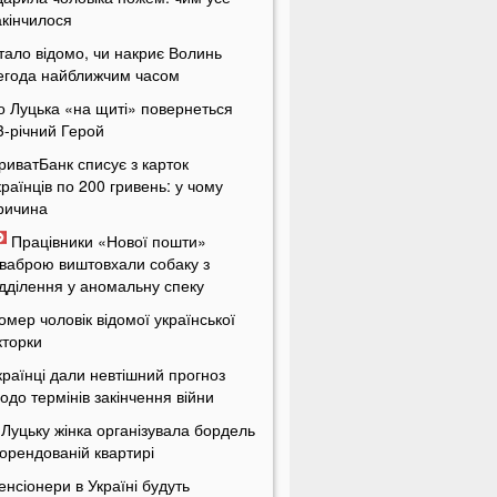
акінчилося
тало відомо, чи накриє Волинь
егода найближчим часом
о Луцька «на щиті» повернеться
3-річний Герой
риватБанк списує з карток
країнців по 200 гривень: у чому
ричина
Працівники «Нової пошти»
ваброю виштовхали собаку з
ідділення у аномальну спеку
омер чоловік відомої української
кторки
країнці дали невтішний прогноз
одо термінів закінчення війни
 Луцьку жінка організувала бордель
 орендованій квартирі
енсіонери в Україні будуть