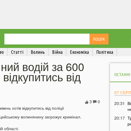
ео
Статті
Волинь
Війна
Економіка
Політика
яний водій за 600
 відкупитись від
ОСТАННІ
07 СЕР
3
0
20:31
В
н
іцейському волинянину загрожує кримінал.
20:17
Т
р
й області.