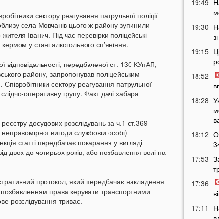
19:49
Н
м
івробітники сектору реагування патрульної поліції
поблизу села Мовчанів цього ж району зупинили
19:30
Н
 жителя Іванич. Під час перевірки поліцейські
з
 кермом у стані алкогольного сп’яніння.
19:15
Ц
р
ї відповідальності, передбаченої ст. 130 КУпАП,
вського району, запропонував поліцейським
18:52
н. Співробітники сектору реагування патрульної
в
 слідчо-оперативну групу. Факт дачі хабара
18:28
У
м
в
 реєстру досудових розслідувань за ч.1 ст.369
 неправомірної вигоди службовій особі)
18:12
О
нкція статті передбачає покарання у вигляді
3
ід двох до чотирьох років, або позбавлення волі на
17:53
З
т
істративний протокол, який передбачає накладення
17:36
 з позбавленням права керувати транспортними
в
ове розслідування триває.
17:11
Н
в