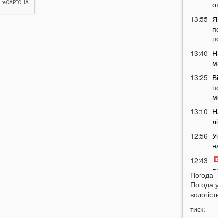
о
13:55
Я
п
п
13:40
Н
м
13:25
В
п
м
13:10
Н
л
12:56
У
н
12:43
п
Погода
12:26
Погода 
Н
вологість
з
12:07
тиск: