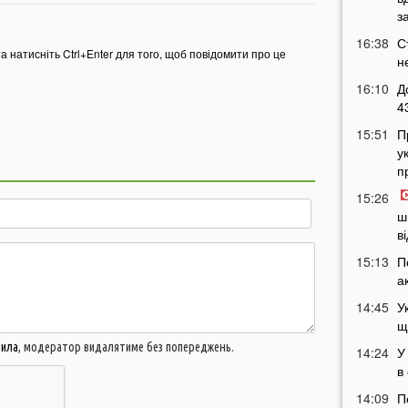
з
16:38
С
та натисніть Ctrl+Enter для того, щоб повідомити про це
н
16:10
Д
4
15:51
П
у
п
15:26
ш
в
15:13
П
а
14:45
У
щ
вила
, модератор видалятиме без попереджень.
14:24
У
в
14:09
П