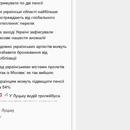
тримувати по дві пенсії
кі українські області найбільше
остраждають від глобального
отепління: перелік
а заході Україні зафіксували
асове нашестя аномалії
ідомих українських артистів можуть
озбавити бронювання від
обілізації
ад українськими містами пролетів
ітак із Москви: як так вийшло
країнцям можуть підвищити пенсії
а 54%
У Луцьку водій тролейбуса
роігнорував хвилину мовчання
у
а Волині від удару блискавки
Луцьку
:
агорілися дві споруди
Українцям масово надсилають