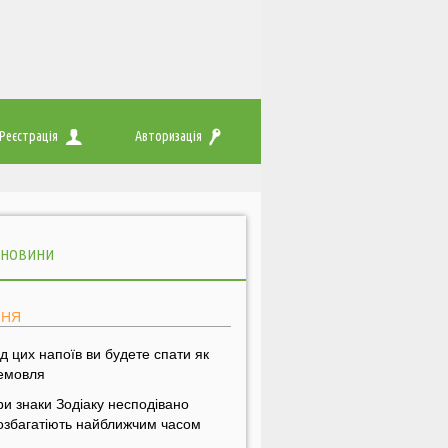
Реєстрація
Авторизація
 НОВИНИ
ПНЯ
ід цих напоїв ви будете спати як
емовля
ри знаки Зодіаку несподівано
озбагатіють найближчим часом