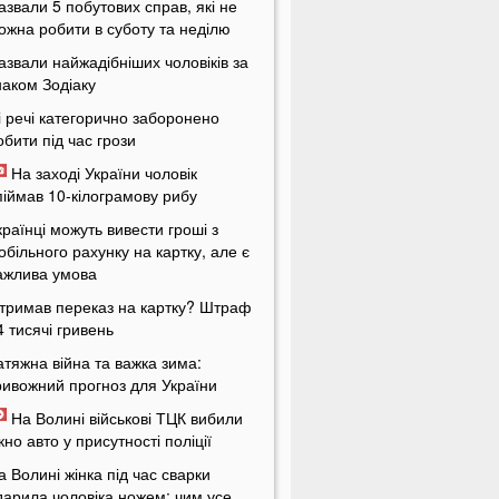
азвали 5 побутових справ, які не
ожна робити в суботу та неділю
азвали найжадібніших чоловіків за
наком Зодіаку
і речі категорично заборонено
обити під час грози
На заході України чоловік
піймав 10-кілограмову рибу
країнці можуть вивести гроші з
обільного рахунку на картку, але є
ажлива умова
тримав переказ на картку? Штраф
4 тисячі гривень
атяжна війна та важка зима:
ривожний прогноз для України
На Волині військові ТЦК вибили
ікно авто у присутності поліції
а Волині жінка під час сварки
дарила чоловіка ножем: чим усе