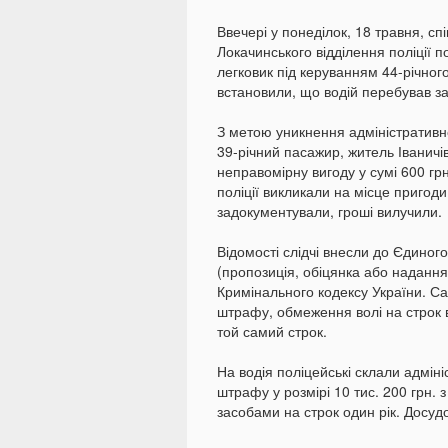
Ввечері у понеділок, 18 травня, сп
Локачинського відділення поліції 
легковик під керуванням 44-річного
встановили, що водій перебував за
З метою уникнення адміністративно
39-річний пасажир, житель Іваничі
неправомірну вигоду у сумі 600 гр
поліції викликали на місце пригоди
задокументували, гроші вилучили.
Відомості слідчі внесли до Єдиного
(пропозиція, обіцянка або надання
Кримінального кодексу України. Са
штрафу, обмеження волі на строк в
той самий строк.
На водія поліцейські склали адмін
штрафу у розмірі 10 тис. 200 грн.
засобами на строк один рік. Досуд