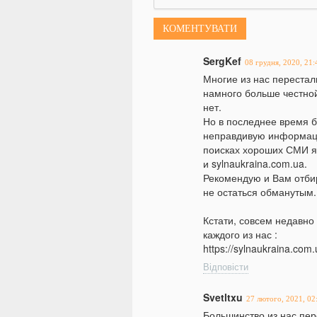
SergKef
08 грудня, 2020, 21:
Многие из нас перестали
намного больше честной
нет.
Но в последнее время б
неправдивую информаци
поисках хороших СМИ я н
и sylnaukraina.com.ua.
Рекомендую и Вам отби
не остаться обманутым.
Кстати, совсем недавно
каждого из нас :
https://sylnaukraina.com.u
Відповісти
Svetltxu
27 лютого, 2021, 02
Большинство из нас пере