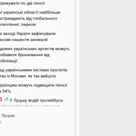
тримувати по дві пенсії
кі українські області найбільше
остраждають від глобального
отепління: перелік
а заході Україні зафіксували
асове нашестя аномалії
ідомих українських артистів можуть
озбавити бронювання від
обілізації
ад українськими містами пролетів
ітак із Москви: як так вийшло
країнцям можуть підвищити пенсії
а 54%
У Луцьку водій тролейбуса
роігнорував хвилину мовчання
у
а Волині від удару блискавки
Луцьку
:
агорілися дві споруди
Українцям масово надсилають