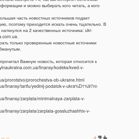
м
формации и можно выбирать кого читать, а кого
17:13
Н
п
ольшая часть новостных источников подает
в
ю, поэтому приходится искать очень тщательно. В
наткнулся на 2 качественных источника: ukr-
16:40
У
na.com.ua.
с
рать только проверенные новостные источники
16:12
В
обманутым.
у
 прочитал Важную новость, которая относится к
15:54
В
sylnaukraina.com.ua/finansy/kodeks/kved-v-
щ
15:23
Н
.ua/prorotstvo/prorochestva-ob-ukraine.html
Л
.ua/finansy/tarifu/yedinij-podatok-v-ukra%D1%97ni-
15:05
ua/finansy/zarplata/minimalnaya-zarplata-v-
п
14:53
У
ua/finansy/zarplata/zarplata-gossluzhashhix-v-
п
с
14:26
У
р
-4