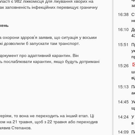
бласті є 982 ліжкомісця для лікування хворих на
з
дтак заповненість інфекційних перевищує граничну
16:38
С
н
жень
16:10
Д
4
а охорони здоров’я заявив, що ситуація у восьми
які дозволили б запускати там транспорт.
15:51
П
у
документ про адаптивний карантин. Він
п
ь послаблювати карантин, якщо будуть дотримані
15:26
ш
в
15:13
П
а
14:45
У
щ
еріям, то вона не переходить на інший етап. Ці
14:24
У
ном на 21 травня, щоб з 22 травня або переходив
в
заявив Степанов.
14:09
П