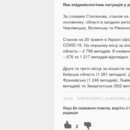
Яка епідеміологічна ситуація у 
За словами Степанова, станом на 1
основному, області в західних регі
Чернівецьку, Волинську та Рівненсь
Станом на 20 травня в Україні офі
COVID-19. На першому місці за кіл
область – 2 796 випадків. В назва
– 676 та 1 217 випадків відповідно.
Друге та третє місце за кількістю і
Київська область (1 261 випадок). Д
Франківська (1 246 випадків), Львів
випадків) та Закарпатська (922 вип
,
,
ТЕГИ:
КОРОНАВІРУС
КАРАНТИН
Х
Якщо Ви зауважили помилку, виділіть її 
редакцію
2