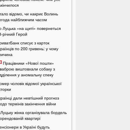
акінчилося
тало відомо, чи накриє Волинь
егода найближчим часом
о Луцька «на щиті» повернеться
3-річний Герой
риватБанк списує з карток
країнців по 200 гривень: у чому
ричина
Працівники «Нової пошти»
ваброю виштовхали собаку з
ідділення у аномальну спеку
омер чоловік відомої української
кторки
країнці дали невтішний прогноз
одо термінів закінчення війни
 Луцьку жінка організувала бордель
 орендованій квартирі
енсіонери в Україні будуть