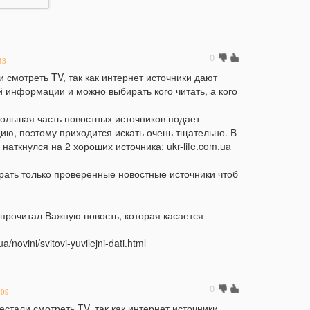
21:44
21:06
Б
в
0
м
43
 смотреть TV, так как интернет источники дают
20:16
А
 информации и можно выбирать кого читать, а кого
д
м
ольшая часть новостных источников подает
19:44
В
ю, поэтому приходится искать очень тщательно. В
г
аткнулся на 2 хороших источника: ukr-life.com.ua
19:15
У
рать только проверенные новостные источники чтоб
ц
18:43
У
в
 прочитал Важную новость, которая касается
ч
a/novini/svitovi-yuvilejni-dati.html
18:14
В
п
п
0
:09
17:42
У
стали смотреть TV, так как интернет источники