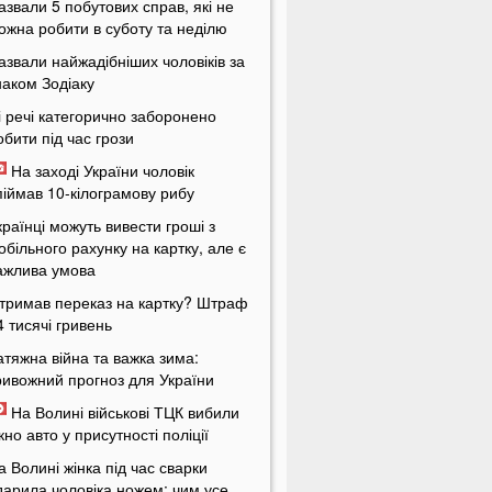
азвали 5 побутових справ, які не
ожна робити в суботу та неділю
азвали найжадібніших чоловіків за
наком Зодіаку
і речі категорично заборонено
обити під час грози
На заході України чоловік
піймав 10-кілограмову рибу
країнці можуть вивести гроші з
обільного рахунку на картку, але є
ажлива умова
тримав переказ на картку? Штраф
4 тисячі гривень
атяжна війна та важка зима:
ривожний прогноз для України
На Волині військові ТЦК вибили
ікно авто у присутності поліції
а Волині жінка під час сварки
дарила чоловіка ножем: чим усе