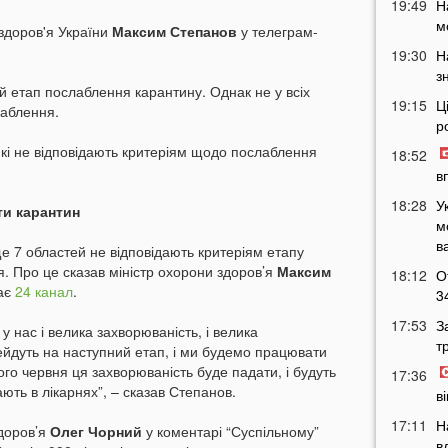
19:49
Н
м
здоров'я України
Максим Степанов
у телеграм-
19:30
Н
з
ий етап послаблення карантину. Однак не у всіх
19:15
Ц
лаблення.
р
які не відповідають критеріям щодо послаблення
18:52
в
18:28
У
ти карантин
м
в
е 7 областей не відповідають критеріям етапу
. Про це сказав міністр охорони здоров’я
Максим
18:12
О
ає
24 канал
.
3
17:53
З
 у нас і велика захворюваність, і велика
т
ейдуть на наступний етап, і ми будемо працювати
ого червня ця захворюваність буде падати, і будуть
17:36
ють в лікарнях”, – сказав Степанов.
в
17:11
Н
доров’я
Олег Чорний
у коментарі “Суспільному”
в