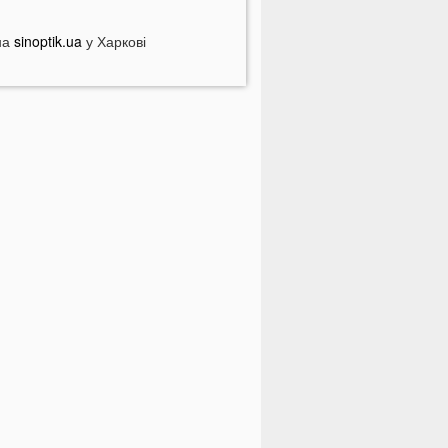
ебезпечні анонімні листи
країні загрожує дефіцит води: які
на
sinoptik.ua
у Харкові
егіони під загрозою
оловік кинув гранату в кабінет
омунальників через платіжку:
еталі
На полігоні помер відомий
итячий лікар із заходу України
олинян попереджають про
ерйозну небезпеку на трасі біля
уцька
На Волині негода наробила
иха: показали наслідки
 Луцьку зафіксували нову
номалію
На війні загинули двоє військових
 Волині
ПНЯ