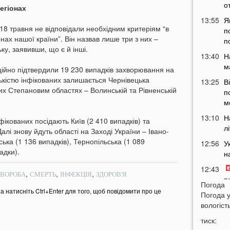
о
регіонах
13:55
Я
8 травня не відповідали необхідним критеріям “в
п
онах нашої країни”. Він назвав лише три з них –
п
ку, заявивши, що є й інші.
13:40
Н
м
ційно підтвердили 19 230 випадків захворювання на
ькістю інфікованих залишається Чернівецька
13:25
В
них Степановим областях – Волинській та Рівненській
п
м
13:10
Н
нфікованих посідають Київ (2 410 випадків) та
л
алі знову йдуть області на Заході України – Івано-
ська (1 136 випадків), Тернопільська (1 089
12:56
У
адки).
н
12:43
,
,
,
ВОРОБА
СМЕРТЬ
ІНФЕКЦІЯ
ЗДОРОВ'Я
п
Погода
та натисніть Ctrl+Enter для того, щоб повідомити про це
12:26
Погода 
Н
вологість
з
12:07
тиск: