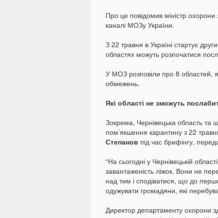
Про це повідомив міністр охорони 
каналі МОЗу України.
З 22 травня в Україні стартує друг
областях можуть розпочатися пос
У МОЗ розповіли про 8 областей, 
обмежень.
Які області не зможуть послаби
Зокрема, Чернівецька область та щ
пом’якшення карантину з 22 травня
Степанов
під час брифінгу, перед
“На сьогодні у Чернівецькій області
завантаженість ліжок. Вони не пер
над тим і сподіватися, що до перш
одужувати громадяни, які перебува
Директор департаменту охорони з