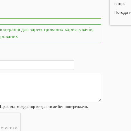
н
вітер:
11:45
У
Погода 
р
11:27
Ч
одерація для зареєстрованих користувачів,
к
д
трованих
11:06
д
10:40
В
с
Л
10:15
л
09:47
У
а
Правила
, модератор видалятиме без попереджень.
09:16
з
06 СЕР