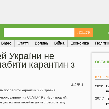
Відео
Статті
Волинь
Війна
Економіка
Політи
ей України не
абити карантин з
ОСТАН
07 СЕР
2
4
20:31
В
н
ахворюванням на COVID-19 у Чернівецькій,
20:17
Т
 не дозволяла перейти до чергового етапу
р