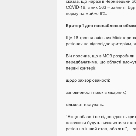
сказав, що наразі в Чернівецькій о
СOVID-19, з них 563 – зайняті. Ві
норму на майже 8%.
Критерії для послаблення обме
Ще 18 травня очільник Міністерств
регіонах не відповідає критеріям, 
Він пояснив, що в МОЗ розробили 
передбачатиме, що області зможут
первні критерії:
щодо захворюваності;
заповненості ліжок в лікарнях;
кількості тестувань.
“Якщо області не відповідають крит
показники будуть визначатися ста
регіон на інший етап, або ж ні”, – 