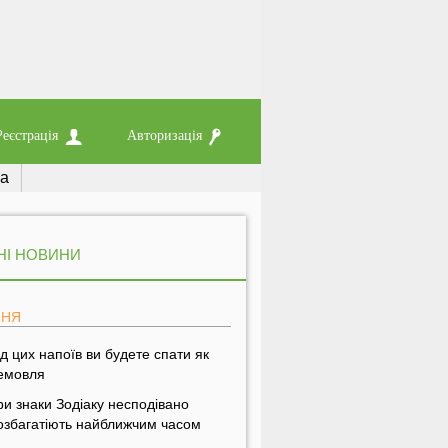
Реєстрація
Авторизація
ка
НІ НОВИНИ
ПНЯ
ід цих напоїв ви будете спати як
емовля
ри знаки Зодіаку несподівано
озбагатіють найближчим часом