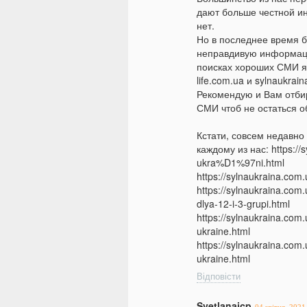
дают больше честной ин
нет.
Но в последнее время б
неправдивую информаци
поисках хороших СМИ я 
life.com.ua и sylnaukrai
Рекомендую и Вам отби
СМИ чтоб не остаться 
Кстати, совсем недавно
каждому из нас: https://
ukra%D1%97ni.html
https://sylnaukraina.com
https://sylnaukraina.com
dlya-12-i-3-grupi.html
https://sylnaukraina.com.
ukraine.html
https://sylnaukraina.com.
ukraine.html
Відповісти
Svetlanaicp