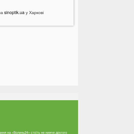
 Луцьку на Ковельській затримали
ійськового у СЗЧ
на
sinoptik.ua
у Харкові
Смерть на дорозі не злякала
ажорів»: лучани продовжують
асово скаржитися на нічні
ерегони
На Світязі у воді помітили гадюку
а Волині у річці Стир знайшли тіло
итини
ромаду на Волині відключать від
вітла: відомі дати
країнців попереджають про
номалію 6 серпня
На Волині підтвердили загибель
ероя, який рік вважався зниклим
езвісти
ПНЯ
ання на «Волинь24» стоїть не нижче другого