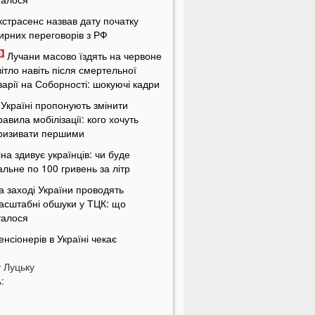
кстрасенс назвав дату початку
ирних переговорів з РФ
Лучани масово їздять на червоне
вітло навіть після смертельної
варії на Соборності: шокуючі кадри
 Україні пропонують змінити
равила мобілізації: кого хочуть
ризивати першими
іна здивує українців: чи буде
альне по 100 гривень за літр
а заході України проводять
асштабні обшуки у ТЦК: що
талося
енсіонерів в Україні чекає
асштабна перевірка: кого це
у
оркнеться
Луцьку
:
країну накриє потужна магнітна
уря: названі небезпечні дати