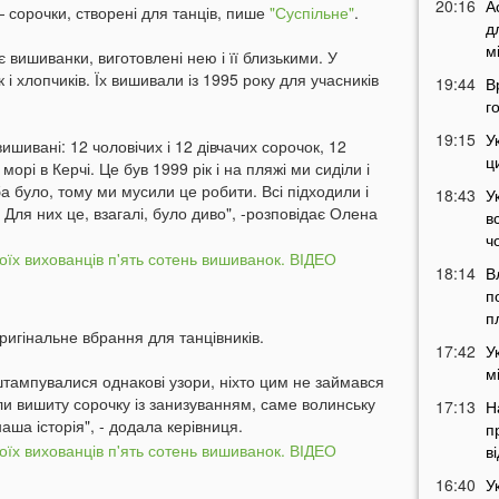
20:16
А
 сорочки, створені для танців, пише
"Суспільне"
.
д
м
вишиванки, виготовлені нею і її близькими. У
 і хлопчиків. Їх вишивали із 1995 року для учасників
19:44
В
г
19:15
У
шивані: 12 чоловічих і 12 дівчачих сорочок, 12
ц
орі в Керчі. Це був 1999 рік і на пляжі ми сиділи і
 було, тому ми мусили це робити. Всі підходили і
18:43
У
Для них це, взагалі, було диво", -розповідає Олена
в
ч
18:14
В
п
п
ригінальне вбрання для танцівників.
17:42
У
м
штампувалися однакові узори, ніхто цим не займався
ли вишиту сорочку із занизуванням, саме волинську
17:13
Н
наша історія", - додала керівниця.
п
в
16:40
У