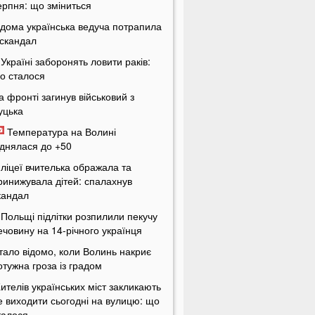
ерпня: що зміниться
ідома українська ведуча потрапила
 скандал
 Україні заборонять ловити раків:
о сталося
а фронті загинув військовий з
уцька
Температура на Волині
іднялася до +50
 ліцеї вчителька ображала та
ринижувала дітей: спалахнув
кандал
 Польщі підлітки розпилили пекучу
ечовину на 14-річного українця
тало відомо, коли Волинь накриє
отужна гроза із градом
ителів українських міст закликають
е виходити сьогодні на вулицю: що
талося