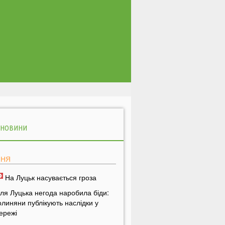
 НОВИНИ
ПНЯ
На Луцьк насувається гроза
іля Луцька негода наробила біди:
олиняни публікують наслідки у
ережі