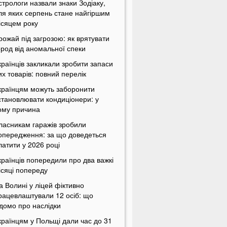
стрологи назвали знаки Зодіаку,
ля яких серпень стане найгіршим
ісяцем року
рожай під загрозою: як врятувати
ород від аномальної спеки
країнців закликали зробити запаси
их товарів: повний перелік
країнцям можуть заборонити
становлювати кондиціонери: у
ому причина
ласникам гаражів зробили
опередження: за що доведеться
латити у 2026 році
країнців попередили про два важкі
ісяці попереду
а Волині у ліцей фіктивно
рацевлаштували 12 осіб: що
ідомо про наслідки
країнцям у Польщі дали час до 31