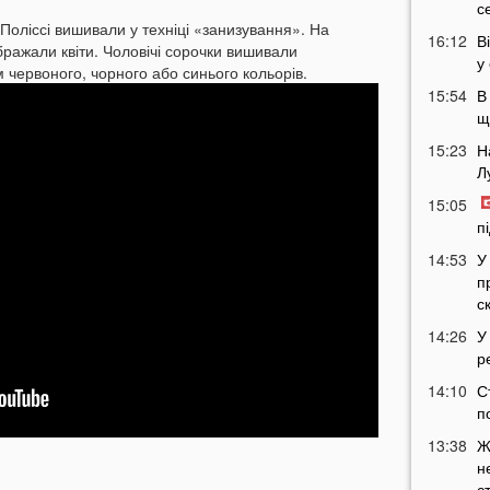
с
Поліссі вишивали у техніці «занизування». На
16:12
В
ражали квіти. Чоловічі сорочки вишивали
у
 червоного, чорного або синього кольорів.
15:54
В
щ
15:23
Н
Л
15:05
п
14:53
У
п
с
14:26
У
р
14:10
С
п
13:38
Ж
н
с