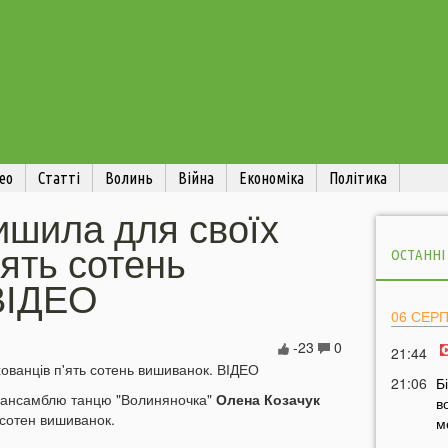
ео
Статті
Волинь
Війна
Економіка
Політика
ишила для своїх
'ять сотень
ОСТАННІ
ВІДЕО
06 СЕР
-23
0
21:44
21:06
Б
о ансамблю танцю "Волиняночка"
Олена Козачук
в
 сотен вишиванок.
м