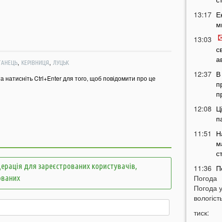
13:17
Е
м
13:03
с
а
,
,
ТАНЕЦЬ
КЕРІВНИЦЯ
ЛУЦЬК
12:37
В
та натисніть Ctrl+Enter для того, щоб повідомити про це
п
п
12:08
Ц
п
11:51
Н
м
с
ерація для зареєстрованих користувачів,
11:36
П
Погода
м
ованих
Погода 
т
вологість
11:07
У
тиск:
б