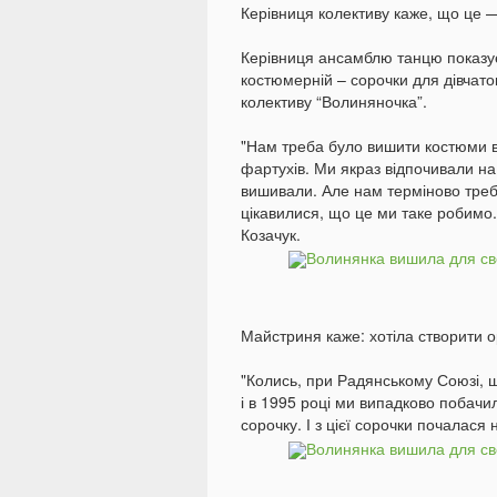
Керівниця колективу каже, що це —
Керівниця ансамблю танцю показує 
костюмерній – сорочки для дівчаток
колективу “Волиняночка”.
"Нам треба було вишити костюми ви
фартухів. Ми якраз відпочивали на м
вишивали. Але нам терміново треба
цікавилися, що це ми таке робимо. 
Козачук.
Майстриня каже: хотіла створити о
"Колись, при Радянському Союзі, 
і в 1995 році ми випадково побачи
сорочку. І з цієї сорочки почалася 