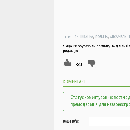
,
,
,
ТЕГИ:
ВИШИВАНКА
ВОЛИНЬ
АНСАМБЛЬ
Якщо Ви зауважили помилку, виділіть її 
редакцію
-23
КОМЕНТАРІ:
Статус коментування: постмод
премодерація для незареєстр
Ваше ім'я: