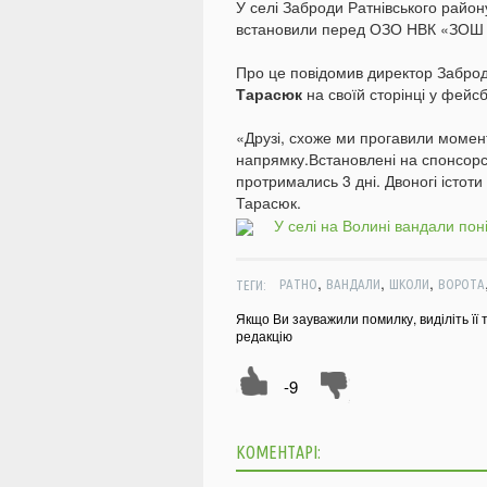
У селі Заброди Ратнівського район
встановили перед ОЗО НВК «ЗОШ І-
Про це повідомив директор Заброд
Тарасюк
на своїй сторінці у фейс
«Друзі, схоже ми прогавили момен
напрямку.Встановлені на спонсорсь
протримались 3 дні. Двоногі істоти
Тарасюк.
,
,
,
ТЕГИ:
РАТНО
ВАНДАЛИ
ШКОЛИ
ВОРОТА
Якщо Ви зауважили помилку, виділіть її 
редакцію
-9
КОМЕНТАРІ: