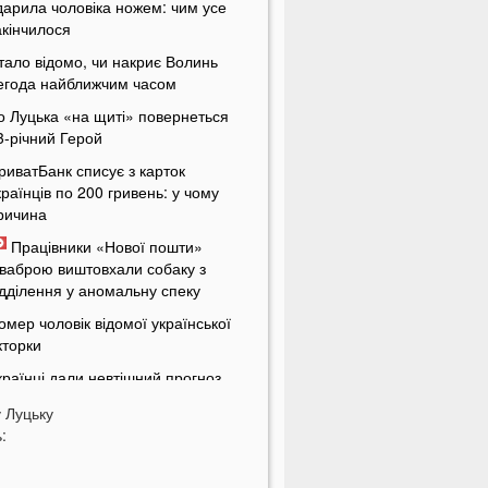
дарила чоловіка ножем: чим усе
акінчилося
тало відомо, чи накриє Волинь
егода найближчим часом
о Луцька «на щиті» повернеться
3-річний Герой
риватБанк списує з карток
країнців по 200 гривень: у чому
ричина
Працівники «Нової пошти»
ваброю виштовхали собаку з
ідділення у аномальну спеку
омер чоловік відомої української
кторки
країнці дали невтішний прогноз
одо термінів закінчення війни
у
Луцьку
 Луцьку жінка організувала бордель
:
 орендованій квартирі
енсіонери в Україні будуть