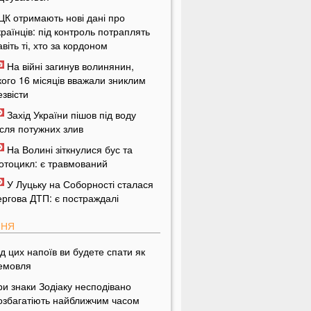
ЦК отримають нові дані про
країнців: під контроль потраплять
авіть ті, хто за кордоном
На війні загинув волинянин,
кого 16 місяців вважали зниклим
езвісти
Захід України пішов під воду
ісля потужних злив
На Волині зіткнулися бус та
отоцикл: є травмований
У Луцьку на Соборності сталася
ергова ДТП: є постраждалі
ПНЯ
ід цих напоїв ви будете спати як
емовля
ри знаки Зодіаку несподівано
озбагатіють найближчим часом