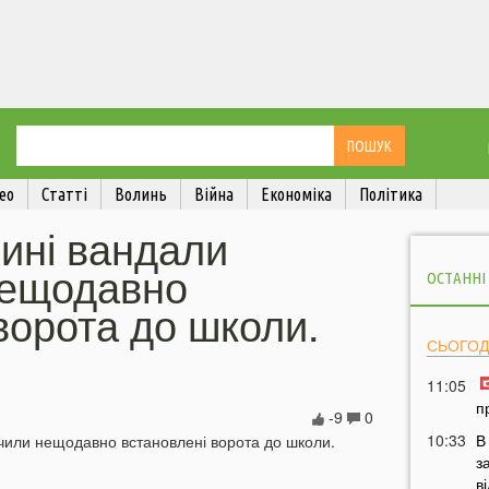
ео
Статті
Волинь
Війна
Економіка
Політика
лині вандали
нещодавно
ОСТАННІ
ворота до школи.
СЬОГОД
11:05
п
-9
0
10:33
В
з
в