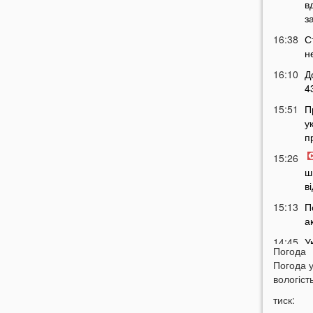
в
з
16:38
С
н
16:10
Д
4
15:51
П
у
п
15:26
ш
в
15:13
П
а
14:45
У
Погода
щ
Погода 
14:24
У
вологість
в
тиск:
14:09
П