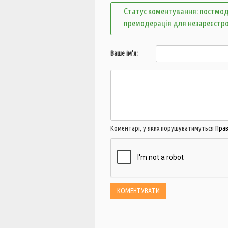
Статус коментування: постмод
премодерація для незареєстр
Ваше ім'я:
Коментарі, у яких порушуватимуться
Пра