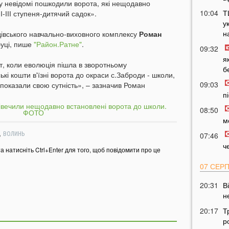
у невідомі пошкодили ворота, які нещодавно
10:04
Т
ІІІ ступеня-дитячий садок».
у
н
івського навчально-виховного комплексу
Роман
буці, пише
"Район.Ратне"
.
09:32
я
т, коли еволюція пішла в зворотньому
б
кі кошти в'їзні ворота до окраси с.Заброди - школи,
09:03
 показали свою сутність», – зазначив Роман
п
08:50
м
,
ВОЛИНЬ
07:46
ч
та натисніть Ctrl+Enter для того, щоб повідомити про це
07 СЕР
20:31
В
н
20:17
Т
р