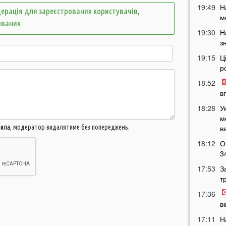
19:49
Н
ерація для зареєстрованих користувачів,
м
ованих
19:30
Н
з
19:15
Ц
р
18:52
в
18:28
У
м
вила
, модератор видалятиме без попереджень.
в
18:12
О
3
17:53
З
т
17:36
в
17:11
Н