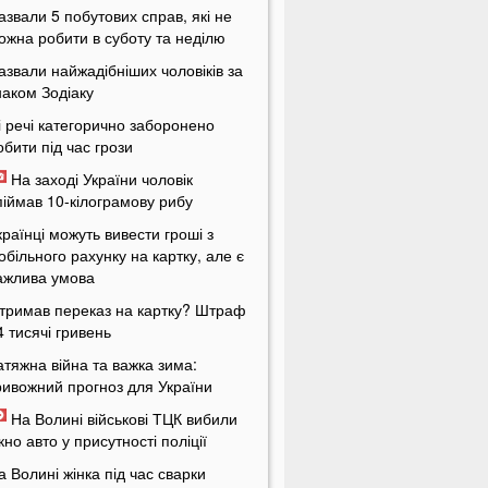
азвали 5 побутових справ, які не
ожна робити в суботу та неділю
азвали найжадібніших чоловіків за
наком Зодіаку
і речі категорично заборонено
обити під час грози
На заході України чоловік
піймав 10-кілограмову рибу
країнці можуть вивести гроші з
обільного рахунку на картку, але є
ажлива умова
тримав переказ на картку? Штраф
4 тисячі гривень
атяжна війна та важка зима:
ривожний прогноз для України
На Волині військові ТЦК вибили
ікно авто у присутності поліції
а Волині жінка під час сварки