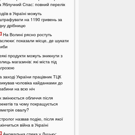
а Яблучний Спас: повний перелік
одіїв в Україні можуть
штрафувати на 1190 гривень за
дну дрібницю
На Волині рясно ростуть
аслюки: показали місце, де шукати
риби
еякі продукти можуть зникнути з
олиць магазинів: які міста під
агрозою
а заході України працівник ТЦК
рикував чоловіка кайданками до
рабини на всю ніч
к змінюється обличчя після
рекетів та чому покращується
иметрія овалу?
стролог назвав подію, після якої
акінчиться війна в Україні
Аномальна спека у Луцьку: