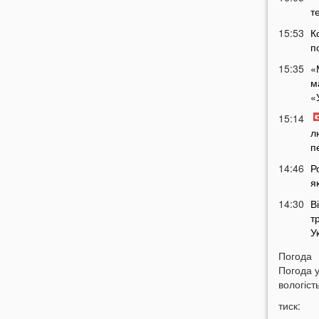
т
15:53
К
п
15:35
«
м
«
15:14
л
п
14:46
Р
я
14:30
В
т
У
14:15
«
Погода
В
Погода 
в
вологість
14:00
У
тиск:
р