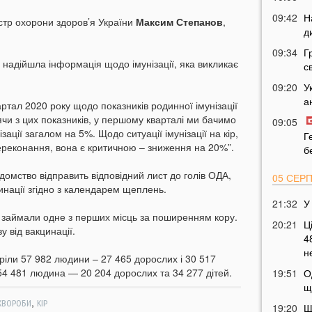
09:42
Н
стр охорони здоров’я України
Максим Степанов
,
д
09:34
Г
и надійшла інформація щодо імунізації, яка викликає
с
09:20
У
а
тал 2020 року щодо показників родинної імунізації
ячи з цих показників, у першому кварталі ми бачимо
09:05
ації загалом на 5%. Щодо ситуації імунізації на кір,
Г
ереконання, вона є критичною – зниження на 20%”.
б
домство відправить відповідний лист до голів ОДА,
05 СЕР
нації згідно з календарем щеплень.
21:32
У
 займали одне з перших місць за поширенням кору.
20:21
Ц
у від вакцинації.
4
н
оріли 57 982 людини – 27 465 дорослих і 30 517
а 54 481 людина — 20 204 дорослих та 34 277 дітей.
19:51
О
щ
,
 ХВОРОБИ
КІР
19:20
Щ