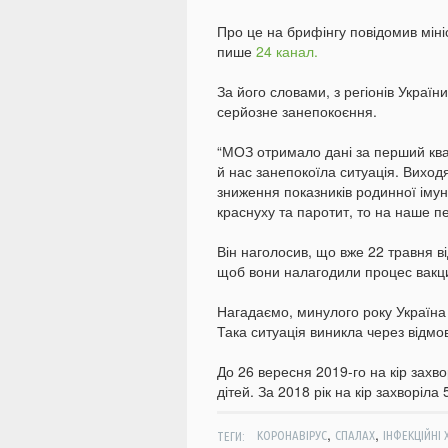
Про це на брифінгу повідомив міні
пише
24 канал.
За його словами, з регіонів Україн
серйозне занепокоєння.
“МОЗ отримало дані за перший квар
й нас занепокоїла ситуація. Виход
зниження показників родинної імуніз
краснуху та паротит, то на наше п
Він наголосив, що вже 22 травня ві
щоб вони налагодили процес вакци
Нагадаємо, минулого року Україна
Така ситуація виникла через відмов
До 26 вересня 2019-го на кір захв
дітей. За 2018 рік на кір захворіл
,
,
ТЕГИ:
КОРОНАВІРУС
СПАЛАХ
ІНФЕКЦІЙНІ