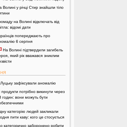
а Волині у річці Стир знайшли тіло
итини
ромаду на Волині відключать від
вітла: відомі дати
країнців попереджають про
номалію 6 серпня
На Волині підтвердили загибель
ероя, який рік вважався зниклим
езвісти
ПНЯ
 Луцьку зафіксували аномалію
і продукти потрібно викинути через
8 годин: вони можуть бути
ебезпечними
дну категорію людей закликали
одня пити каву: кого це стосується
о категорично заборонено робити