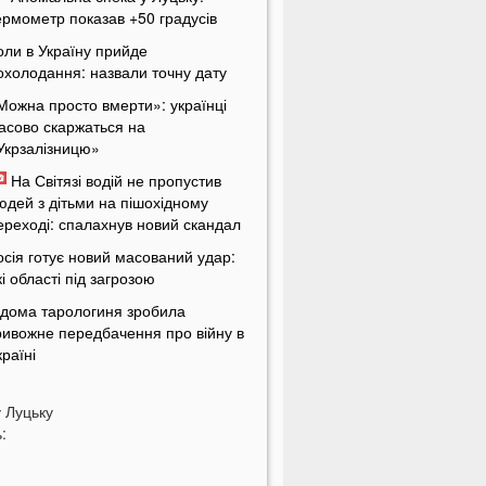
ермометр показав +50 градусів
оли в Україну прийде
охолодання: назвали точну дату
Можна просто вмерти»: українці
асово скаржаться на
Укрзалізницю»
На Світязі водій не пропустив
юдей з дітьми на пішохідному
ереході: спалахнув новий скандал
осія готує новий масований удар:
кі області під загрозою
ідома тарологиня зробила
ривожне передбачення про війну в
країні
Не зупинився перед кортежем»: на
олині спалахнув скандал через
у
Луцьку
одія автобуса
:
кртелеком у першому півріччі 2026
оку: понад 95 тисяч кілометрів