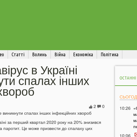
ео
Статті
Волинь
Війна
Економіка
Політика
вірус в Україні
ути спалах інших
ОСТАННІ
хвороб
СЬОГОД
2
0
10:26
«
м
м
аїні за перший квартал 2020 року на 20% знизився
п
 та паротит. Це може призвести до спалаху цих
10:06