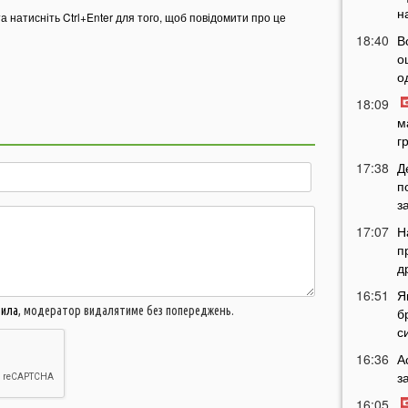
н
та натисніть Ctrl+Enter для того, щоб повідомити про це
18:40
В
о
о
18:09
м
г
17:38
Д
п
з
17:07
Н
п
д
16:51
Я
вила
, модератор видалятиме без попереджень.
б
с
16:36
А
з
16:05