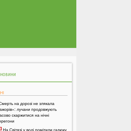
 НОВИНИ
НІ
Смерть на дорозі не злякала
ажорів»: лучани продовжують
асово скаржитися на нічні
ерегони
На Світязі у воді помітили гадюку