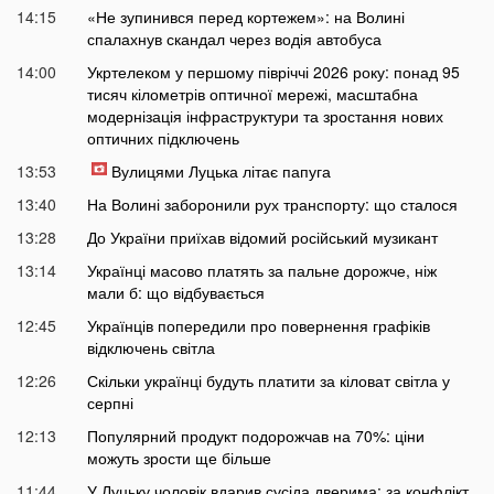
14:15
«Не зупинився перед кортежем»: на Волині
спалахнув скандал через водія автобуса
14:00
Укртелеком у першому півріччі 2026 року: понад 95
тисяч кілометрів оптичної мережі, масштабна
модернізація інфраструктури та зростання нових
оптичних підключень
13:53
Вулицями Луцька літає папуга
13:40
На Волині заборонили рух транспорту: що сталося
13:28
До України приїхав відомий російський музикант
13:14
Українці масово платять за пальне дорожче, ніж
мали б: що відбувається
12:45
Українців попередили про повернення графіків
відключень світла
12:26
Скільки українці будуть платити за кіловат світла у
серпні
12:13
Популярний продукт подорожчав на 70%: ціни
можуть зрости ще більше
11:44
У Луцьку чоловік вдарив сусіда дверима: за конфлікт