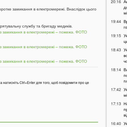
20:16
А
д
ротке замикання в електромережі. Внаслідок цього
м
19:44
В
рятувальну службу та бригаду медиків.
г
19:15
У
ц
18:43
У
в
ч
18:14
В
п
п
та натисніть Ctrl+Enter для того, щоб повідомити про це
17:42
У
м
17:13
Н
п
в
16:40
У