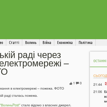
ео
Статті
Волинь
Війна
Економіка
Політика
ькій раді через
електромережі –
ОСТАННІ
ТО
СЬОГОД
1
0
21:44
21:06
Б
кій раді сталась пожежа.
в
м
"ВолиньPost"
стало відомо з власних джерел.