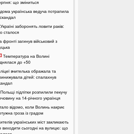
ерпня: що зміниться
ідома українська ведуча потрапила
 скандал
 Україні заборонять ловити раків:
о сталося
а фронті загинув військовий з
уцька
Температура на Волині
іднялася до +50
 ліцеї вчителька ображала та
ринижувала дітей: спалахнув
кандал
 Польщі підлітки розпилили пекучу
ечовину на 14-річного українця
тало відомо, коли Волинь накриє
отужна гроза із градом
ителів українських міст закликають
е виходити сьогодні на вулицю: що
талося