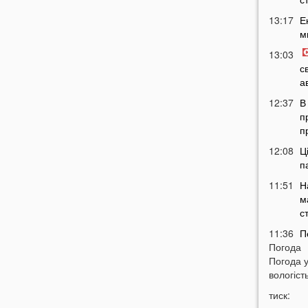
13:17
Е
м
13:03
с
а
12:37
В
п
п
12:08
Ц
п
11:51
Н
м
с
11:36
П
Погода
м
Погода 
т
вологість
11:07
У
тиск:
б