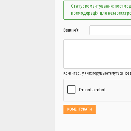
Статус коментування: постмод
премодерація для незареєстр
Ваше ім'я:
Коментарі, у яких порушуватимуться
Пра