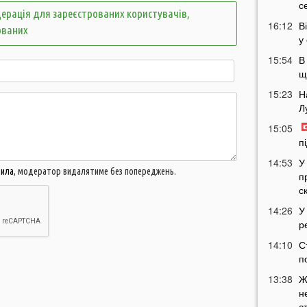
с
ерація для зареєстрованих користувачів,
16:12
В
ованих
у
15:54
В
щ
15:23
Н
Л
15:05
п
14:53
У
вила
, модератор видалятиме без попереджень.
п
с
14:26
У
р
14:10
С
п
13:38
Ж
н
с