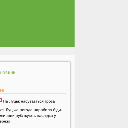
 НОВИНИ
НІ
На Луцьк насувається гроза
іля Луцька негода наробила біди:
олиняни публікують наслідки у
ережі