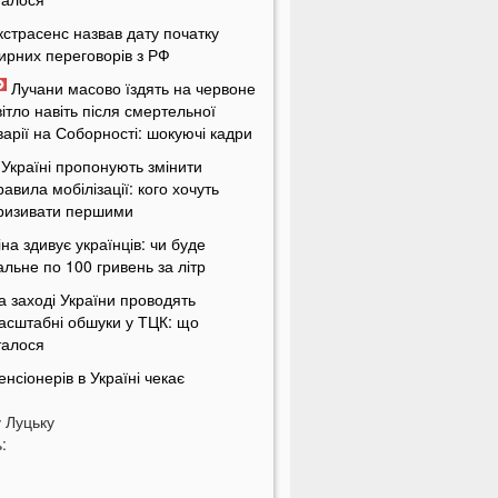
кстрасенс назвав дату початку
ирних переговорів з РФ
Лучани масово їздять на червоне
вітло навіть після смертельної
варії на Соборності: шокуючі кадри
 Україні пропонують змінити
равила мобілізації: кого хочуть
ризивати першими
іна здивує українців: чи буде
альне по 100 гривень за літр
а заході України проводять
асштабні обшуки у ТЦК: що
талося
енсіонерів в Україні чекає
асштабна перевірка: кого це
у
оркнеться
Луцьку
:
країну накриє потужна магнітна
уря: названі небезпечні дати