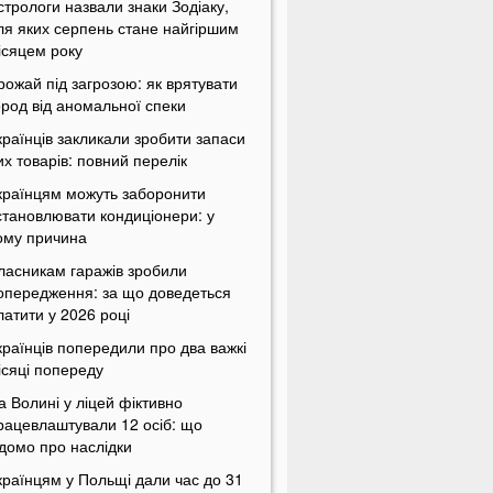
стрологи назвали знаки Зодіаку,
ля яких серпень стане найгіршим
ісяцем року
рожай під загрозою: як врятувати
ород від аномальної спеки
країнців закликали зробити запаси
их товарів: повний перелік
країнцям можуть заборонити
становлювати кондиціонери: у
ому причина
ласникам гаражів зробили
опередження: за що доведеться
латити у 2026 році
країнців попередили про два важкі
ісяці попереду
а Волині у ліцей фіктивно
рацевлаштували 12 осіб: що
ідомо про наслідки
країнцям у Польщі дали час до 31