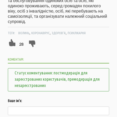
та обслуговування одиноких осіб та осіб, які
одиноко проживають, серед громадян похилого
віку, осіб з інвалідністю, осіб, які перебувають на
самоізоляції, та організувати належний соціальний
супровід.
,
,
,
ТЕГИ:
ВОЛИНЬ
КОРОНАВІРУС
ЗДОРОВ'Я
ПСИХЛІКАРНЯ
28
КОМЕНТАРІ:
Статус коментування: постмодерація для
зареєстрованих користувачів, премодерація для
незареєстрованих
Ваше ім'я: