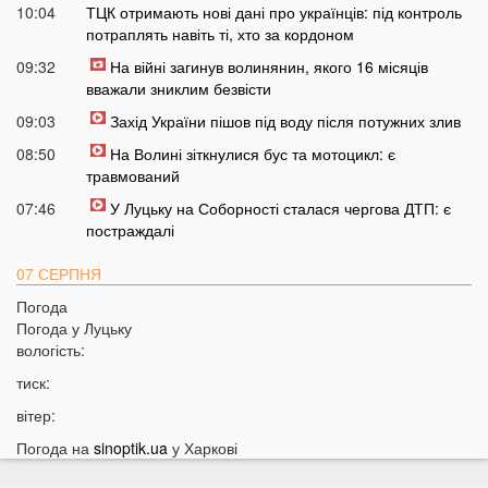
10:04
ТЦК отримають нові дані про українців: під контроль
потраплять навіть ті, хто за кордоном
09:32
На війні загинув волинянин, якого 16 місяців
вважали зниклим безвісти
09:03
Захід України пішов під воду після потужних злив
08:50
На Волині зіткнулися бус та мотоцикл: є
травмований
07:46
У Луцьку на Соборності сталася чергова ДТП: є
постраждалі
07 СЕРПНЯ
Погода
20:31
Від цих напоїв ви будете спати як немовля
Погода у
Луцьку
20:17
Три знаки Зодіаку несподівано розбагатіють
вологість:
найближчим часом
тиск:
19:49
Назвали 5 побутових справ, які не можна робити в
вітер:
суботу та неділю
Погода на
sinoptik.ua
у Харкові
19:30
Назвали найжадібніших чоловіків за знаком Зодіаку
19:15
Ці речі категорично заборонено робити під час грози