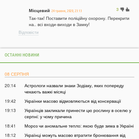
3
Місцевий
24 травня, 2020, 23:13
Так-так! Поставити поліційну охорону. Перекрити
на.. всі входи-виходи в Замку!
Відповісти
ОСТАННІ НОВИНИ
08 СЕРПНЯ
20:14
Астрологи назвали знаки Зодіаку, яких попереду
чекають важкі місяці
19:42
Українки масово відмовляються від консервації
19:13
Українців закликали принести цю рослину в оселю у
серпні: у чому причина
18:41
Мороз чи аномальне тепло: якою буде зима в Україні
18:12
Українці можуть масово втратити бронювання від