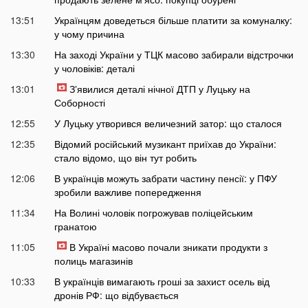
13:51
Українцям доведеться більше платити за комуналку:
у чому причина
13:30
На заході України у ТЦК масово забирали відстрочки
у чоловіків: деталі
13:01
Зʼявилися деталі нічної ДТП у Луцьку на
Соборності
12:55
У Луцьку утворився величезний затор: що сталося
12:35
Відомий російський музикант приїхав до України:
стало відомо, що він тут робить
12:06
В українців можуть забрати частину пенсії: у ПФУ
зробили важливе попередження
11:34
На Волині чоловік погрожував поліцейським
гранатою
11:05
В Україні масово почали зникати продукти з
полиць магазинів
10:33
В українців вимагають гроші за захист осель від
дронів РФ: що відбувається