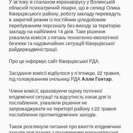
У зв’язку зі спалахом коронавірусу у Волинській
обласній психіатричній лікарні, що в селищі Олика
Ківерцівського району, роботу закладу переведуть
в закритий режим із постійним цілодобовим
перебуванням персоналу без виходу за територію
закладу на найближчі 14 днів. Таке рішення
ухвалила комісія з питань техногенно-екологічної
безпеки та надзвичайних ситуацій Ківерцівської
райдержадміністрації.
Про це інформує сайт Ківерцівської РДА.
Засідання комісії відбулося у п’ятницю, 22 травня,
під головуванням очільниці РДА
Алли Гонтар
.
Члени комісії, враховуючи оцінку поточної
епідемічної ситуації та відсутність ознак для їх
послаблення, ухвалили рішення не
запроваджувати на території району з 22 травня
послаблення протиепідемічних заходів.
Також розглянули питання про вжиття епідемічних
заходів пов’язаних з поширенням коронавірусної