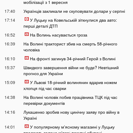
мобілізації з 1 вересня
17:40
Українців закликали не скуповувати долари у серпні
17:14
У Луцьку на Ковельській зіткнулися два авто:
перші деталі ДТП
16:52
На Волинь насувається гроза
16:39
На Волині тракторист збив на смерть 58-річного
чоловіка
16:10
На фронті загинув 34-річний Герой з Волині
15:37
Швидкого завершення війни не буде? Невтішний
прогноз для України
15:09
У Львові 18-річний волинянин вдарив ножем
хлопця під час сварки
14:38
На Волині чоловік побив працівника ТЦК під час
перевірки документів
14:16
Лукашенко зробив нову цинічну заяву про війну в
Україні
14:01
У популярному м'ясному магазині у Луцьку
продають зелене м'ясо: покупці обурені