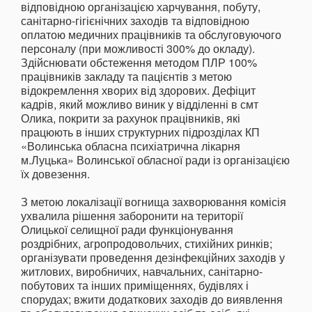
відповідною організацією харчування, побуту,
санітарно-гігієнічних заходів та відповідною
оплатою медичних працівників та обслуговуючого
персоналу (при можливості 300% до окладу).
Здійснювати обстеження методом ПЛР 100%
працівників закладу та пацієнтів з метою
відокремлення хворих від здорових. Дефіцит
кадрів, який можливо виник у відділенні в смт
Олика, покрити за рахунок працівників, які
працюють в інших структурних підрозділах КП
«Волинська обласна психіатрична лікарня
м.Луцька» Волинської обласної ради із організацією
їх довезення.
З метою локалізації вогнища захворювання комісія
ухвалила рішення заборонити на території
Олицької селищної ради функціонування
роздрібних, агропродовольчих, стихійних ринків;
організувати проведення дезінфекційних заходів у
житлових, виробничих, навчальних, санітарно-
побутових та інших приміщеннях, будівлях і
спорудах; вжити додаткових заходів до виявлення