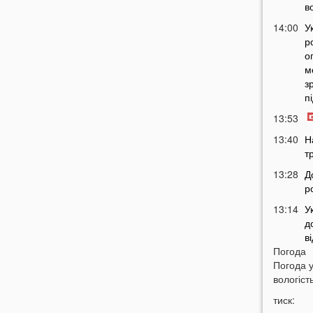
в
14:00
У
р
о
м
з
п
13:53
13:40
Н
т
13:28
Д
р
13:14
У
д
в
Погода
12:45
У
Погода 
п
вологість
с
тиск:
12:26
С