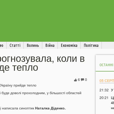
ео
Статті
Волинь
Війна
Економіка
Політика
огнозувала, коли в
де тепло
ОСТАННІ
6
0
05 СЕР
21:32
У
і буде доволі прохолодним, у більшості областей
20:21
Ц
4
н
ці написала синоптик
Наталка Діденко.