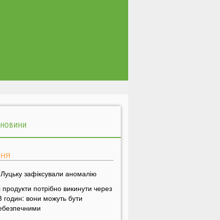
 НОВИНИ
ПНЯ
 Луцьку зафіксували аномалію
і продукти потрібно викинути через
8 годин: вони можуть бути
ебезпечними