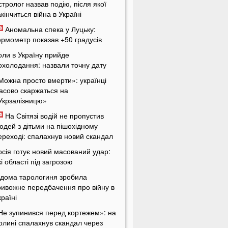
стролог назвав подію, після якої
акінчиться війна в Україні
Аномальна спека у Луцьку:
ермометр показав +50 градусів
оли в Україну прийде
охолодання: назвали точну дату
Можна просто вмерти»: українці
асово скаржаться на
Укрзалізницю»
На Світязі водій не пропустив
юдей з дітьми на пішохідному
ереході: спалахнув новий скандал
осія готує новий масований удар:
кі області під загрозою
ідома тарологиня зробила
ривожне передбачення про війну в
країні
Не зупинився перед кортежем»: на
олині спалахнув скандал через