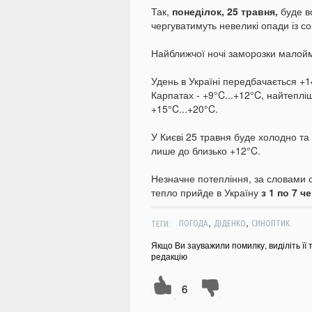
Так,
понеділок, 25 травня,
буде в
чергуватимуть невеликі опади із с
Найближчої ночі заморозки малойм
Удень в Україні передбачається +1
Карпатах - +9°C...+12°C, найтепліш
+15°C...+20°C.
У Києві 25 травня буде холодно та 
лише до близько +12°C.
Незначне потепління, за словами с
тепло прийде в Україну
з 1 по 7 ч
,
,
ТЕГИ:
ПОГОДА
ДІДЕНКО
СИНОПТИК
Якщо Ви зауважили помилку, виділіть її 
редакцію
6