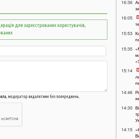
16:36
А
з
16:05
т
ерація для зареєстрованих користувачів,
ованих
15:53
К
п
15:35
«
м
«
15:14
л
п
14:46
Р
вила
, модератор видалятиме без попереджень.
я
14:30
В
т
У
14:15
«
В