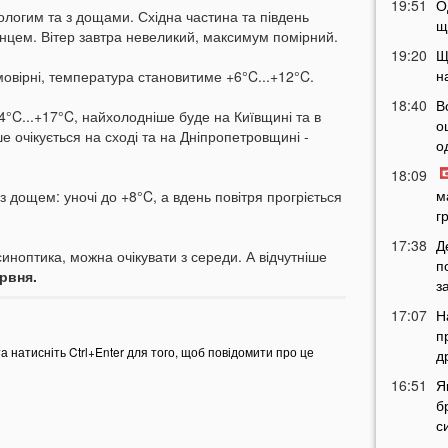
19:51
О
ологим та з дощами. Східна частина та південь
щ
онцем. Вітер завтра невеликий, максимум помірний.
19:20
Щ
н
овірні, температура становитиме +6°C...+12°C.
18:40
В
4°C...+17°C, найхолодніше буде на Київщині та в
о
е очікується на сході та на Дніпропетровщині -
о
18:09
м
з дощем: уночі до +8°C, а вдень повітря прогріється
г
17:38
Д
иноптика, можна очікувати з середи. А відчутніше
п
ервня.
з
17:07
Н
п
та натисніть Ctrl+Enter для того, щоб повідомити про це
д
16:51
Я
б
с