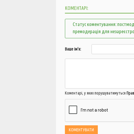
КОМЕНТАРІ:
Статус коментування: постмод
премодерація для незареєстр
Ваше ім'я:
Коментарі, у яких порушуватимуться
Пра