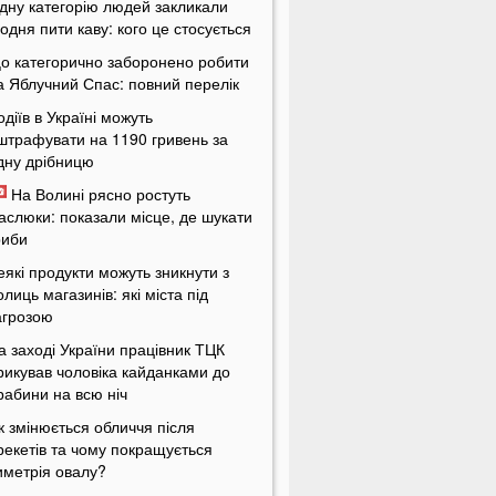
дну категорію людей закликали
одня пити каву: кого це стосується
о категорично заборонено робити
а Яблучний Спас: повний перелік
одіїв в Україні можуть
штрафувати на 1190 гривень за
дну дрібницю
На Волині рясно ростуть
аслюки: показали місце, де шукати
риби
еякі продукти можуть зникнути з
олиць магазинів: які міста під
агрозою
а заході України працівник ТЦК
рикував чоловіка кайданками до
рабини на всю ніч
к змінюється обличчя після
рекетів та чому покращується
иметрія овалу?