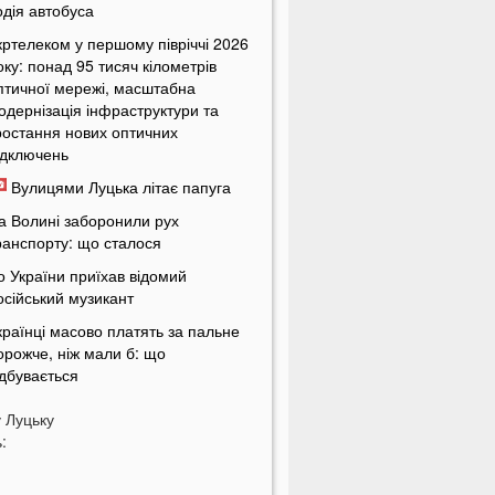
одія автобуса
кртелеком у першому півріччі 2026
оку: понад 95 тисяч кілометрів
птичної мережі, масштабна
одернізація інфраструктури та
ростання нових оптичних
ідключень
Вулицями Луцька літає папуга
а Волині заборонили рух
ранспорту: що сталося
о України приїхав відомий
осійський музикант
країнці масово платять за пальне
орожче, ніж мали б: що
ідбувається
країнців попередили про
у
Луцьку
овернення графіків відключень
:
вітла
кільки українці будуть платити за