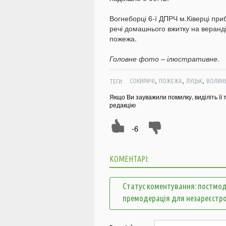
Вогнеборці 6-ї ДПРЧ м.Ківерці приб
речі домашнього вжитку на веранді
пожежа.
Головне фото – ілюстративне.
,
,
,
ТЕГИ:
СОКИРИЧІ
ПОЖЕЖА
ЛУЦЬК
ВОЛИН
Якщо Ви зауважили помилку, виділіть її 
редакцію
-6
КОМЕНТАРІ:
Статус коментування: постмод
премодерація для незареєстр