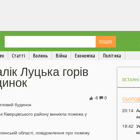
ео
Статті
Волинь
Війна
Економіка
Політика
лік Луцька горів
динок
ОСТАННІ
-6
0
СЬОГОД
20:14
А
чі Ківерцівського району виникла пожежа у
я
19:42
У
к
линській області, повідомлення про пожежу