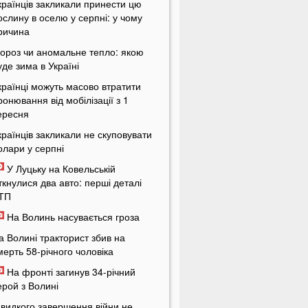
країнців закликали принести цю
ослину в оселю у серпні: у чому
ричина
ороз чи аномальне тепло: якою
уде зима в Україні
країнці можуть масово втратити
ронювання від мобілізації з 1
ересня
країнців закликали не скуповувати
олари у серпні
У Луцьку на Ковельській
іткнулися два авто: перші деталі
ТП
На Волинь насувається гроза
а Волині тракторист збив на
мерть 58-річного чоловіка
На фронті загинув 34-річний
ерой з Волині
видкого завершення війни не