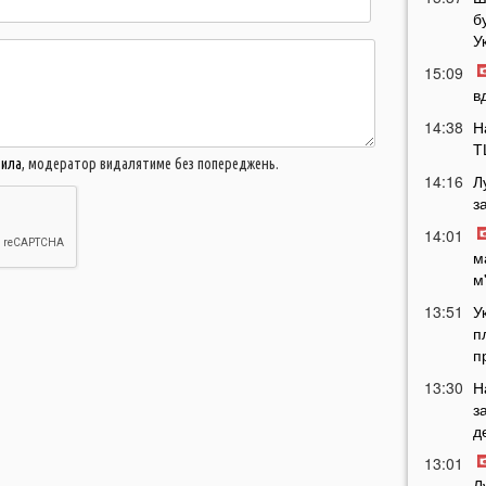
б
У
15:09
в
14:38
Н
Т
вила
, модератор видалятиме без попереджень.
14:16
Л
з
14:01
м
м
13:51
У
п
п
13:30
Н
з
д
13:01
Л