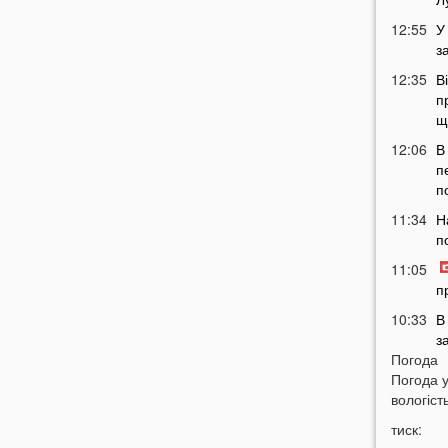
12:55
У
з
12:35
В
п
щ
12:06
В
п
п
11:34
Н
п
11:05
п
10:33
В
з
Погода
в
Погода 
10:04
Т
вологість
у
тиск:
н