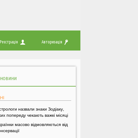
Реєстрація
Авторизація
 НОВИНИ
НІ
стрологи назвали знаки Зодіаку,
ких попереду чекають важкі місяці
країнки масово відмовляються від
онсервації