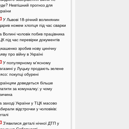
уде? Невтішний прогноз для
країни
У Львові 18-річний волинянин
дарив ножем хлопця під час сварки
а Волині чоловік побив працівника
ЦК під час перевірки документів
укашенко зробив нову цинічну
аяву про війну в Україні
У популярному м'ясному
агазині у Луцьку продають зелене
'ясо: покупці обурені
країнцям доведеться більше
латити за комуналку: у чому
ричина
а заході України у ТЦК масово
абирали відстрочки у чоловіків:
еталі
Зʼявилися деталі нічної ДТП у
уцьку на Соборності