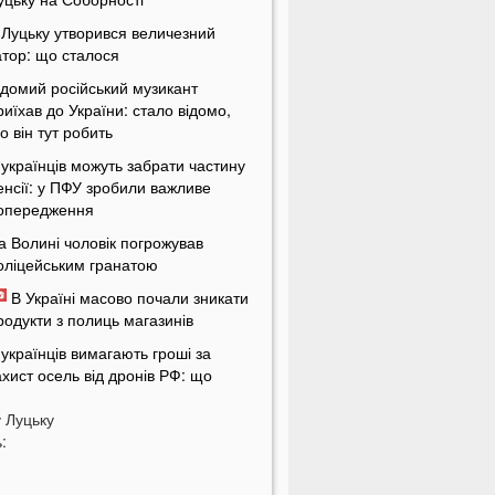
 Луцьку утворився величезний
атор: що сталося
ідомий російський музикант
риїхав до України: стало відомо,
о він тут робить
 українців можуть забрати частину
енсії: у ПФУ зробили важливе
опередження
а Волині чоловік погрожував
оліцейським гранатою
В Україні масово почали зникати
родукти з полиць магазинів
 українців вимагають гроші за
ахист осель від дронів РФ: що
ідбувається
у
Луцьку
ЦК отримають нові дані про
:
країнців: під контроль потраплять
авіть ті, хто за кордоном