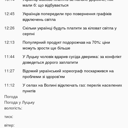
мали б: що відбувається
12:45
Українців попередили про повернення графіків
відключень світла
12:26
Скільки українці будуть платити за кіловат світла у
серпні
12:13
Популярний продукт подорожчав на 70%: ціни
можуть зрости ще більше
11:44
У Луцьку чоловік вдарив сусіда дверима: за конфлікт
доведеться дорого заплатити
11:27
Відомий український хореограф поскаржився на
проблеми зі здоров'ям
11:12
У селах на Волині відключать газ: перелік населених
пунктів
Погода
10:56
У басейні біля будинку втопилася 1-річна дитина
Погода у
Луцьку
10:43
вологість:
Українці можуть втратити відстрочку від мобілізації у
серпні
тиск:
10:25
На Волині авто злетіло з дороги: постраждали
вітер:
п’ятеро підлітків