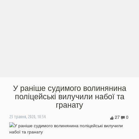
У раніше судимого волинянина
поліцейські вилучили набої та
гранату
27
0
25 травня, 2020, 10:54