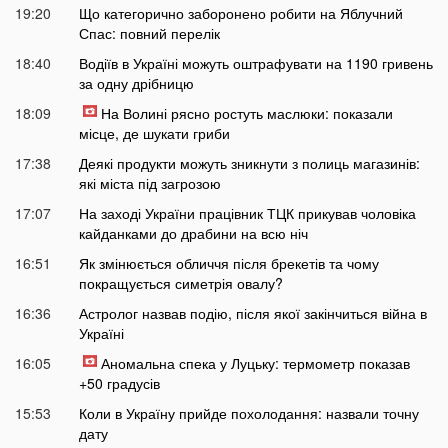
19:20
Що категорично заборонено робити на Яблучний
Спас: повний перелік
18:40
Водіїв в Україні можуть оштрафувати на 1190 гривень
за одну дрібницю
18:09
На Волині рясно ростуть маслюки: показали
місце, де шукати гриби
17:38
Деякі продукти можуть зникнути з полиць магазинів:
які міста під загрозою
17:07
На заході України працівник ТЦК прикував чоловіка
кайданками до драбини на всю ніч
16:51
Як змінюється обличчя після брекетів та чому
покращується симетрія овалу?
16:36
Астролог назвав подію, після якої закінчиться війна в
Україні
16:05
Аномальна спека у Луцьку: термометр показав
+50 градусів
15:53
Коли в Україну прийде похолодання: назвали точну
дату