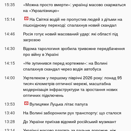
15:35
«Можна просто вмерти»: українці масово скаржаться
на «Укрзалізницю»
15:14
На Світязі водій не пропустив людей з дітьми на
пішохідному переході: спалахнув новий скандал
14:46
Росія готує новий масований удар: які області під
загрозою
14:30
Відома тарологиня зробила тривожне передбачення
про війну в Україні
14:15
«Не зупинився перед кортежем»: на Волині
спалахнув скандал через водія автобуса
14:00
Укртелеком у першому півріччі 2026 року: понад 95
тисяч кілометрів оптичної мережі, масштабна
модернізація інфраструктури та зростання нових
оптичних підключень
13:53
Вулицями Луцька літає папуга
13:40
На Волині заборонили рух транспорту: що сталося
13:28
До України приїхав відомий російський музикант
13:14
Українці масово платять за пальне дорожче, ніж