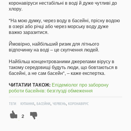
коронавіруси нестабільні в воді й дуже чутливі до
хлору.
"На мою думку, через воду в басейні, прісну водою
в озері або річці або через морську воду дуже
важко заразитися.
Ймовірно, найбільший ризик для літнього
відпочинку на воді – це скупчення людей.
Найбільш концентрованими джерелами вірусу в
такому середовищі будуть люди, що бовтаються в
басейні, а не сам басейн", – каже експертка.
ЧИТАТИИ ТАКОЖ:
Епідеміолог про заборону
роботи басейнів: безглузді обмеження
,
,
,
ТЕГИ:
КУПАННЯ
БАСЕЙНИ
ЧЕРВЕНЬ
КОРОНАВІРУС
2