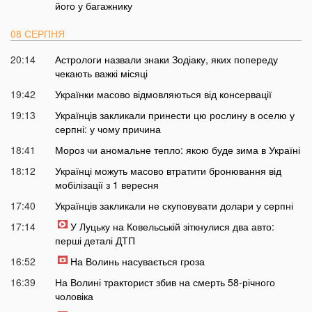
його у багажнику
08 СЕРПНЯ
20:14
Астрологи назвали знаки Зодіаку, яких попереду
чекають важкі місяці
19:42
Українки масово відмовляються від консервації
19:13
Українців закликали принести цю рослину в оселю у
серпні: у чому причина
18:41
Мороз чи аномальне тепло: якою буде зима в Україні
18:12
Українці можуть масово втратити бронювання від
мобілізації з 1 вересня
17:40
Українців закликали не скуповувати долари у серпні
17:14
У Луцьку на Ковельській зіткнулися два авто:
перші деталі ДТП
16:52
На Волинь насувається гроза
16:39
На Волині тракторист збив на смерть 58-річного
чоловіка