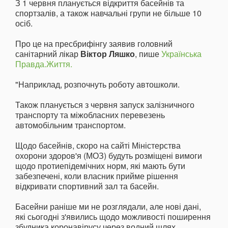
З 1 червня планується відкриття басейнів та
спортзалів, а також навчальні групи не більше 10
осіб.
Про це на пресбрифінгу заявив головний
санітарний лікар
Віктор Ляшко
, пише
Українська
Правда.Життя.
"Наприклад, розпочнуть роботу автошколи.
Також планується з червня запуск залізничного
транспорту та міжобласних перевезень
автомобільним транспортом.
Щодо басейнів, скоро на сайті Міністерства
охорони здоров'я (МОЗ) будуть розміщені вимоги
щодо протиепідемічних норм, які мають бути
забезпечені, коли власник прийме рішення
відкривати спортивний зал та басейн.
Басейни раніше ми не розглядали, але нові дані,
які сьогодні з'явились щодо можливості поширення
збудника коронавірусу через водний шлях