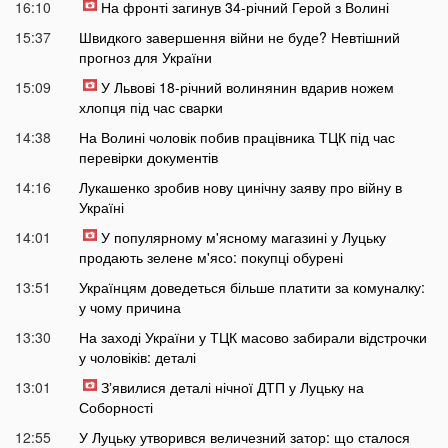
16:10
На фронті загинув 34-річний Герой з Волині
15:37
Швидкого завершення війни не буде? Невтішний
прогноз для України
15:09
У Львові 18-річний волинянин вдарив ножем
хлопця під час сварки
14:38
На Волині чоловік побив працівника ТЦК під час
перевірки документів
14:16
Лукашенко зробив нову цинічну заяву про війну в
Україні
14:01
У популярному м'ясному магазині у Луцьку
продають зелене м'ясо: покупці обурені
13:51
Українцям доведеться більше платити за комуналку:
у чому причина
13:30
На заході України у ТЦК масово забирали відстрочки
у чоловіків: деталі
13:01
Зʼявилися деталі нічної ДТП у Луцьку на
Соборності
12:55
У Луцьку утворився величезний затор: що сталося