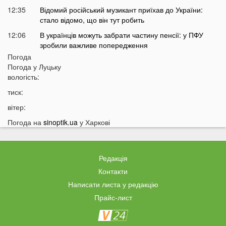
12:35
Відомий російський музикант приїхав до України:
стало відомо, що він тут робить
12:06
В українців можуть забрати частину пенсії: у ПФУ
зробили важливе попередження
Погода
11:34
На Волині чоловік погрожував поліцейським
Погода у
Луцьку
гранатою
вологість:
11:05
В Україні масово почали зникати продукти з
тиск:
полиць магазинів
вітер:
10:33
В українців вимагають гроші за захист осель від
дронів РФ: що відбувається
Погода на
sinoptik.ua
у Харкові
10:04
ТЦК отримають нові дані про українців: під контроль
потраплять навіть ті, хто за кордоном
Редакція
09:32
На війні загинув волинянин, якого 16 місяців
вважали зниклим безвісти
Контакти
Написати листа у редакцію
09:03
Захід України пішов під воду після потужних злив
Прайс-лист
08:50
На Волині зіткнулися бус та мотоцикл: є
травмований