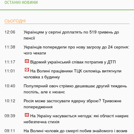
ОСТАННІ НОВИНИ
СЬОГОДНІ
12:06
Українцям у серпні доплатять по 519 гривень до
пенсії
11:38
Українців попередили про нову загрозу до 24 серпня:
чого чекати
11:17
Відомий український співак потрапив у ДТП
11:01
На Волині працівники ТЦК силоміць витягнули
чоловіка з будинку
10:40
Популярний овоч стрімко дешевшає другий тиждень
поспіль, але є нюанс
10:12
Росія може застосувати ядерну зброю? Тривожне
попередження
09:39
На Україну насувається негода: які області накриє
небезпечна стихія
09:11
На Волині чоловік до смерті побив знайомого і возив