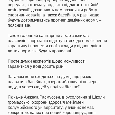
передачі, зокрема у воді, яка підлягає постійній
дезінфекції, дозволяють нам розпочати роботу
спортивних залів, а також басейнів, у разі, якщо
будуть дотримуватись протиепідемічних норм", –
пояснив він.
Також головний санітарний лікар закликав
власників спортзалів підготуватися до пом'якшення
карантину і привести свої заклади у відповідність
до тих норм, які будуть прописані.
Проте думки експертів щодо можливості
заразитися у воді досить різні.
Загалом вони сходяться на думці, що ризик
плавати в басейнах, озерах або океані не через
воду, а через людей у воді чи біля неї.
Як каже Анжела Расмуссен, вірусологиня зі Школи
громадської охорони здоров'я Мейлмен
Колумбійського університету, у вчених немає
конкретних даних про новий коронавірус, інші