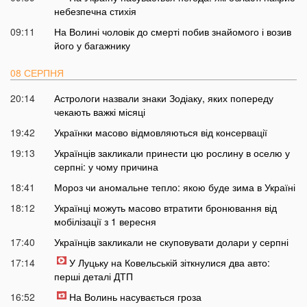
небезпечна стихія
09:11
На Волині чоловік до смерті побив знайомого і возив
його у багажнику
08 СЕРПНЯ
20:14
Астрологи назвали знаки Зодіаку, яких попереду
чекають важкі місяці
19:42
Українки масово відмовляються від консервації
19:13
Українців закликали принести цю рослину в оселю у
серпні: у чому причина
18:41
Мороз чи аномальне тепло: якою буде зима в Україні
18:12
Українці можуть масово втратити бронювання від
мобілізації з 1 вересня
17:40
Українців закликали не скуповувати долари у серпні
17:14
У Луцьку на Ковельській зіткнулися два авто:
перші деталі ДТП
16:52
На Волинь насувається гроза