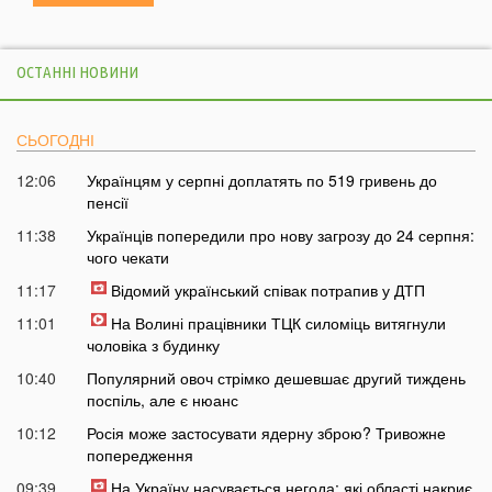
ОСТАННІ НОВИНИ
СЬОГОДНІ
12:06
Українцям у серпні доплатять по 519 гривень до
пенсії
11:38
Українців попередили про нову загрозу до 24 серпня:
чого чекати
11:17
Відомий український співак потрапив у ДТП
11:01
На Волині працівники ТЦК силоміць витягнули
чоловіка з будинку
10:40
Популярний овоч стрімко дешевшає другий тиждень
поспіль, але є нюанс
10:12
Росія може застосувати ядерну зброю? Тривожне
попередження
09:39
На Україну насувається негода: які області накриє