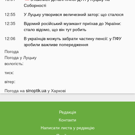
Соборності
12:55
У Луцьку утворився величезний затор: що сталося
12:35
Відомий російський музикант приїхав до України:
стало відомо, що він тут робить
12:06
В українців можуть забрати частину пенсії: у ПФУ
зробили важливе попередження
Погода
11:34
На Волині чоловік погрожував поліцейським
Погода у
Луцьку
гранатою
вологість:
11:05
В Україні масово почали зникати продукти з
тиск:
полиць магазинів
вітер:
10:33
В українців вимагають гроші за захист осель від
дронів РФ: що відбувається
Погода на
sinoptik.ua
у Харкові
10:04
ТЦК отримають нові дані про українців: під контроль
потраплять навіть ті, хто за кордоном
Редакція
09:32
На війні загинув волинянин, якого 16 місяців
вважали зниклим безвісти
Контакти
Написати листа у редакцію
09:03
Захід України пішов під воду після потужних злив