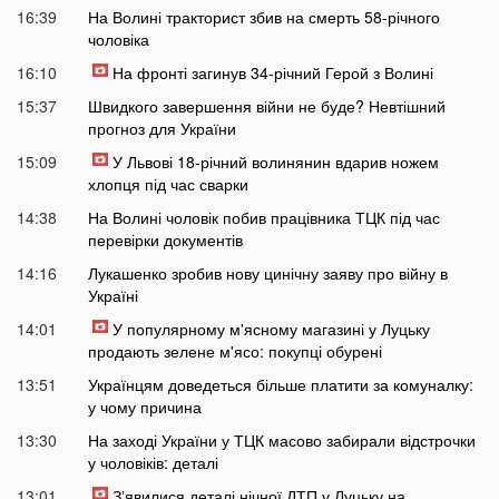
16:39
На Волині тракторист збив на смерть 58-річного
чоловіка
16:10
На фронті загинув 34-річний Герой з Волині
15:37
Швидкого завершення війни не буде? Невтішний
прогноз для України
15:09
У Львові 18-річний волинянин вдарив ножем
хлопця під час сварки
14:38
На Волині чоловік побив працівника ТЦК під час
перевірки документів
14:16
Лукашенко зробив нову цинічну заяву про війну в
Україні
14:01
У популярному м'ясному магазині у Луцьку
продають зелене м'ясо: покупці обурені
13:51
Українцям доведеться більше платити за комуналку:
у чому причина
13:30
На заході України у ТЦК масово забирали відстрочки
у чоловіків: деталі
13:01
Зʼявилися деталі нічної ДТП у Луцьку на