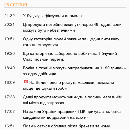
05 СЕРПНЯ
21:32
У Луцьку зафіксували аномалію
20:21
Ці продукти потрібно викинути через 48 годин: вони
можуть бути небезпечними
19:51
Одну категорію людей закликали щодня пити каву:
кого це стосується
19:20
Що категорично заборонено робити на Яблучний
Спас: повний перелік
18:40
Водіїв в Україні можуть оштрафувати на 1190 гривень
за одну дрібницю
18:09
На Волині рясно ростуть маслюки: показали
місце, де шукати гриби
17:38
Деякі продукти можуть зникнути з полиць магазинів:
які міста під загрозою
17:07
На заході України працівник ТЦК прикував чоловіка
кайданками до драбини на всю ніч
16:51
Як змінюється обличчя після брекетів та чому