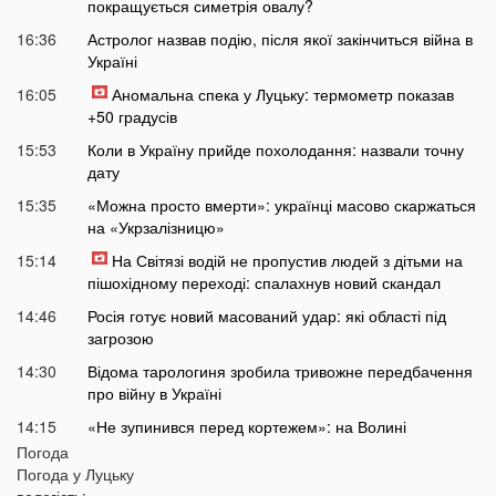
покращується симетрія овалу?
16:36
Астролог назвав подію, після якої закінчиться війна в
Україні
16:05
Аномальна спека у Луцьку: термометр показав
+50 градусів
15:53
Коли в Україну прийде похолодання: назвали точну
дату
15:35
«Можна просто вмерти»: українці масово скаржаться
на «Укрзалізницю»
15:14
На Світязі водій не пропустив людей з дітьми на
пішохідному переході: спалахнув новий скандал
14:46
Росія готує новий масований удар: які області під
загрозою
14:30
Відома тарологиня зробила тривожне передбачення
про війну в Україні
14:15
«Не зупинився перед кортежем»: на Волині
спалахнув скандал через водія автобуса
Погода
Погода у
Луцьку
14:00
Укртелеком у першому півріччі 2026 року: понад 95