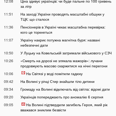
12:08
Ціна здивує українців: чи буде пальне по 100 гривень
за літр
11:51
На заході України проводять масштабні обшуки у
ТЦК: що сталося
11:36
Пенсіонерів в Україні чекає масштабна перевірка:
кого це торкнеться
11:07
Україну накриє потужна магнітна буря: названі
небезпечні дати
10:50
У Луцьку на Ковельській затримали військового у СЗЧ
10:26
«Смерть на дорозі не злякала мажорів»: лучани
продовжують масово скаржитися на нічні перегони
10:06
На Світязі у воді помітили гадюку
09:42
На Волині у річці Стир знайшли тіло дитини
09:34
Громаду на Волині відключать від світла: відомі дати
09:20
Українців попереджають про аномалію 6 серпня
09:05
На Волині підтвердили загибель Героя, який рік
вважався зниклим безвісти