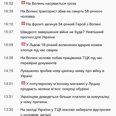
16:52
На Волинь насувається гроза
16:39
На Волині тракторист збив на смерть 58-річного
чоловіка
16:10
На фронті загинув 34-річний Герой з Волині
15:37
Швидкого завершення війни не буде? Невтішний
прогноз для України
15:09
У Львові 18-річний волинянин вдарив ножем
хлопця під час сварки
14:38
На Волині чоловік побив працівника ТЦК під час
перевірки документів
14:16
Лукашенко зробив нову цинічну заяву про війну в
Україні
14:01
У популярному м'ясному магазині у Луцьку
продають зелене м'ясо: покупці обурені
13:51
Українцям доведеться більше платити за комуналку:
у чому причина
13:30
На заході України у ТЦК масово забирали відстрочки
у чоловіків: деталі