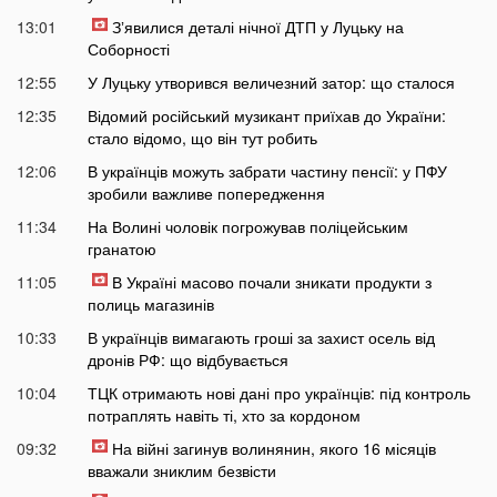
13:01
Зʼявилися деталі нічної ДТП у Луцьку на
Соборності
12:55
У Луцьку утворився величезний затор: що сталося
12:35
Відомий російський музикант приїхав до України:
стало відомо, що він тут робить
12:06
В українців можуть забрати частину пенсії: у ПФУ
зробили важливе попередження
11:34
На Волині чоловік погрожував поліцейським
гранатою
11:05
В Україні масово почали зникати продукти з
полиць магазинів
10:33
В українців вимагають гроші за захист осель від
дронів РФ: що відбувається
10:04
ТЦК отримають нові дані про українців: під контроль
потраплять навіть ті, хто за кордоном
09:32
На війні загинув волинянин, якого 16 місяців
вважали зниклим безвісти