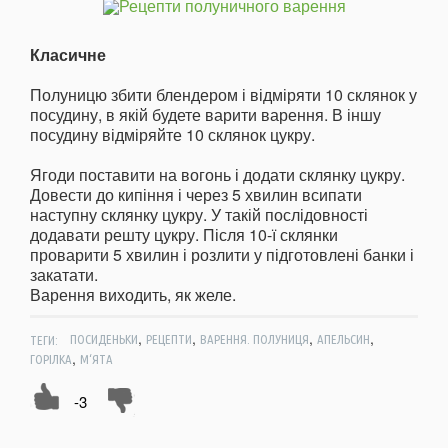
Класичне
Полуницю збити блендером і відміряти 10 склянок у
посудину, в якій будете варити варення. В іншу
посудину відміряйте 10 склянок цукру.
Ягоди поставити на вогонь і додати склянку цукру.
Довести до кипіння і через 5 хвилин всипати
наступну склянку цукру. У такій послідовності
додавати решту цукру. Після 10-ї склянки
проварити 5 хвилин і розлити у підготовлені банки і
закатати.
Варення виходить, як желе.
,
,
,
,
ТЕГИ:
ПОСИДЕНЬКИ
РЕЦЕПТИ
ВАРЕННЯ. ПОЛУНИЦЯ
АПЕЛЬСИН
,
ГОРІЛКА
М‘ЯТА
-3