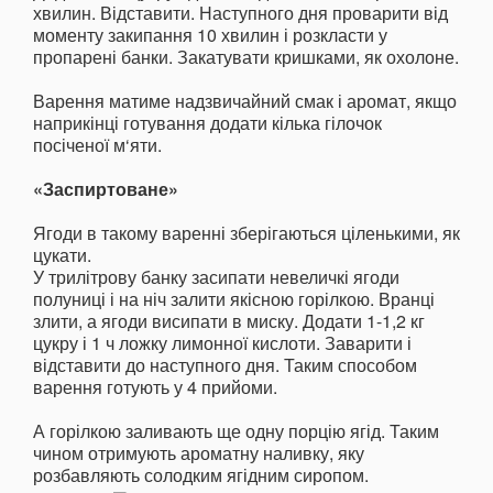
хвилин. Відставити. Наступного дня проварити від
моменту закипання 10 хвилин і розкласти у
пропарені банки. Закатувати кришками, як охолоне.
Варення матиме надзвичайний смак і аромат, якщо
наприкінці готування додати кілька гілочок
посіченої м‘яти.
«Заспиртоване»
Ягоди в такому варенні зберігаються ціленькими, як
цукати.
У трилітрову банку засипати невеличкі ягоди
полуниці і на ніч залити якісною горілкою. Вранці
злити, а ягоди висипати в миску. Додати 1-1,2 кг
цукру і 1 ч ложку лимонної кислоти. Заварити і
відставити до наступного дня. Таким способом
варення готують у 4 прийоми.
А горілкою заливають ще одну порцію ягід. Таким
чином отримують ароматну наливку, яку
розбавляють солодким ягідним сиропом.