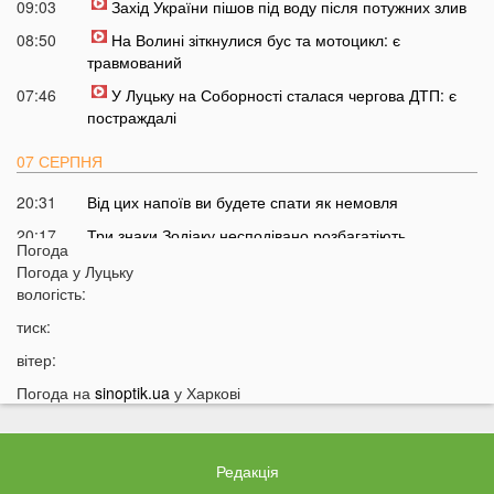
09:03
Захід України пішов під воду після потужних злив
08:50
На Волині зіткнулися бус та мотоцикл: є
травмований
07:46
У Луцьку на Соборності сталася чергова ДТП: є
постраждалі
07 СЕРПНЯ
20:31
Від цих напоїв ви будете спати як немовля
20:17
Три знаки Зодіаку несподівано розбагатіють
Погода
найближчим часом
Погода у
Луцьку
19:49
Назвали 5 побутових справ, які не можна робити в
вологість:
суботу та неділю
тиск:
19:30
Назвали найжадібніших чоловіків за знаком Зодіаку
вітер:
19:15
Ці речі категорично заборонено робити під час грози
Погода на
sinoptik.ua
у Харкові
18:52
На заході України чоловік впіймав 10-кілограмову
рибу
18:28
Українці можуть вивести гроші з мобільного рахунку
Редакція
на картку, але є важлива умова