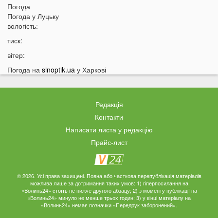
Погода
18:12
Отримав переказ на картку? Штраф 34 тисячі
Погода у
Луцьку
гривень
вологість:
17:53
Затяжна війна та важка зима: тривожний прогноз для
тиск:
України
вітер:
17:36
На Волині військові ТЦК вибили вікно авто у
присутності поліції
Погода на
sinoptik.ua
у Харкові
17:11
На Волині жінка під час сварки вдарила чоловіка
ножем: чим усе закінчилося
Редакція
16:38
Стало відомо, чи накриє Волинь негода найближчим
часом
Контакти
Написати листа у редакцію
16:10
До Луцька «на щиті» повернеться 43-річний Герой
Прайс-лист
15:51
ПриватБанк списує з карток українців по 200 гривень:
у чому причина
15:26
Працівники «Нової пошти» шваброю виштовхали
© 2026. Усі права захищені. Повна або часткова перепублікація матеріалів
собаку з відділення у аномальну спеку
можлива лише за дотримання таких умов: 1) гіперпосилання на
«Волинь24» стоїть не нижче другого абзацу; 2) з моменту публікації на
15:13
Помер чоловік відомої української акторки
«Волинь24» минуло не менше трьох годин; 3) у кінці матеріалу на
«Волинь24» немає позначки «Передрук заборонений».
14:45
Українці дали невтішний прогноз щодо термінів