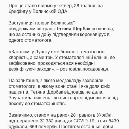
Про це стало відомо у четвер, 28 травня, на
брифінгу у Волинській ОДА.
Заступниця голови Волинської
облдержадміністрації
Тетяна Щербак
розповіла,
що за останню добу підтвердили коронавірус в
одного стоматолога.
«Загалом, у Луцьку вже більше стоматологів
хворіють, а саме три. У стоматологічній клініці, де
зафіксовано, проводяться вся необхідні
дезінфікуючі заходи», – розповіла посадовиця.
На запитання, з якого медзакладу захворіли
стоматологи, в якому вони стані і яка доля їхніх
пацієнтів, Тетяна Щербак відповідь не дала.
Зауважила лишень, що нині варто відмовитися від
походу до стоматкабінетів.
Зазначимо, станом на ранок 28 травня в Україні
підтверджено 22 382 випадки COVID-19, з них 8439
одужали, 669 померли. Протягом останньої доби