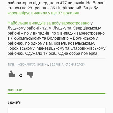
лабораторно підтверджено 477 випадків. На Волині
станом на 28 травня – 851 інфікований. За добу
коронавірус виявили у ще 37 волинян
.
Найбільше випадків за добу зареєстровано
у
Луцькому районі - 12, м. Луцьку та Ківерцівському
районі – по 7 випадків, по 3 випадки зареєстровано
в Любомльському та Володимир – Волинському
районах, по одному в м. Ковелі, Ковельському,
Горохівському, Маневицькому та Старовижівському
районах. Одужало 17 осіб. Одна особа померла.
,
,
,
ТЕГИ:
КОРОНАВІРУС
ВОЛИНЬ
ЗДОРОВ'Я
СТОМАТОЛОГИ
-2
КОМЕНТАРІ:
Ваше ім'я: