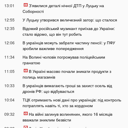
13:01
Зʼявилися деталі нічної ДТП у Луцьку на
Соборності
12:55
У Луцьку утворився величезний затор: що сталося
12:35
Відомий російський музикант приїхав до України:
стало відомо, що він тут робить
12:06
В українців можуть забрати частину пенсії: у ПФУ
зробили важливе попередження
11:34
На Волині чоловік погрожував поліцейським
гранатою
11:05
В Україні масово почали зникати продукти з
полиць магазинів
10:33
В українців вимагають гроші за захист осель від
дронів РФ: що відбувається
10:04
ТЦК отримають нові дані про українців: під контроль
потраплять навіть ті, хто за кордоном
09:32
На війні загинув волинянин, якого 16 місяців
вважали зниклим безвісти