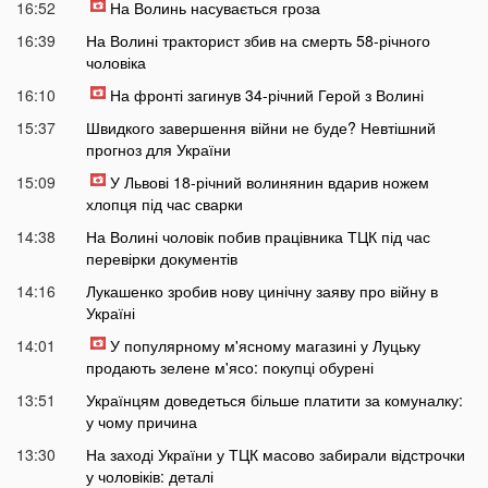
16:52
На Волинь насувається гроза
16:39
На Волині тракторист збив на смерть 58-річного
чоловіка
16:10
На фронті загинув 34-річний Герой з Волині
15:37
Швидкого завершення війни не буде? Невтішний
прогноз для України
15:09
У Львові 18-річний волинянин вдарив ножем
хлопця під час сварки
14:38
На Волині чоловік побив працівника ТЦК під час
перевірки документів
14:16
Лукашенко зробив нову цинічну заяву про війну в
Україні
14:01
У популярному м'ясному магазині у Луцьку
продають зелене м'ясо: покупці обурені
13:51
Українцям доведеться більше платити за комуналку:
у чому причина
13:30
На заході України у ТЦК масово забирали відстрочки
у чоловіків: деталі