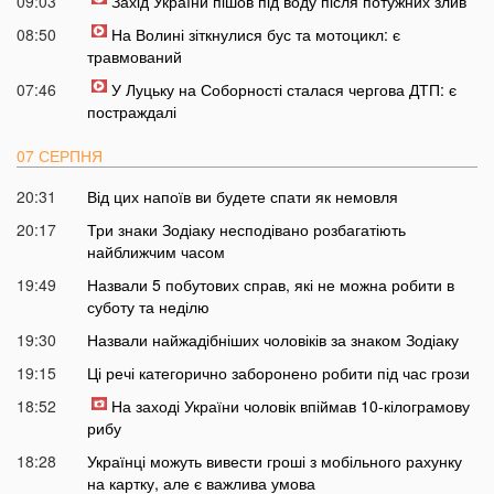
09:03
Захід України пішов під воду після потужних злив
08:50
На Волині зіткнулися бус та мотоцикл: є
травмований
07:46
У Луцьку на Соборності сталася чергова ДТП: є
постраждалі
07 СЕРПНЯ
20:31
Від цих напоїв ви будете спати як немовля
20:17
Три знаки Зодіаку несподівано розбагатіють
найближчим часом
19:49
Назвали 5 побутових справ, які не можна робити в
суботу та неділю
19:30
Назвали найжадібніших чоловіків за знаком Зодіаку
19:15
Ці речі категорично заборонено робити під час грози
18:52
На заході України чоловік впіймав 10-кілограмову
рибу
18:28
Українці можуть вивести гроші з мобільного рахунку
на картку, але є важлива умова