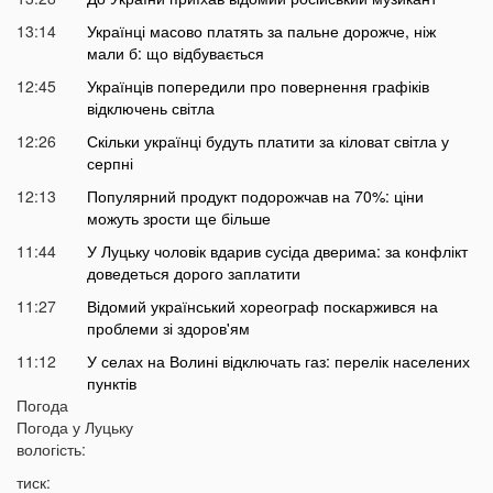
13:14
Українці масово платять за пальне дорожче, ніж
мали б: що відбувається
12:45
Українців попередили про повернення графіків
відключень світла
12:26
Скільки українці будуть платити за кіловат світла у
серпні
12:13
Популярний продукт подорожчав на 70%: ціни
можуть зрости ще більше
11:44
У Луцьку чоловік вдарив сусіда дверима: за конфлікт
доведеться дорого заплатити
11:27
Відомий український хореограф поскаржився на
проблеми зі здоров'ям
11:12
У селах на Волині відключать газ: перелік населених
пунктів
Погода
10:56
У басейні біля будинку втопилася 1-річна дитина
Погода у
Луцьку
10:43
вологість:
Українці можуть втратити відстрочку від мобілізації у
серпні
тиск: