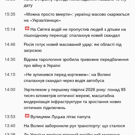
дату
15:35
«Можна просто вмерти»: українці масово скаржаться
на «Укрзалізницю»
15:14
На Світязі водій не пропустив людей з дітьми на
пішохідному переході: спалахнув новий скандал
14:46
Росія готує новий масований удар: які області під
загрозою
14:30
Відома тарологиня зробила тривожне передбачення
про війну в Україні
14:15
«Не зупинився перед кортежем»: на Волині
спалахнув скандал через водія автобуса
14:00
Укртелеком у першому півріччі 2026 року: понад 95
тисяч кілометрів оптичної мережі, масштабна
модернізація інфраструктури та зростання нових
оптичних підключень
13:53
Вулицями Луцька літає папуга
13:40
На Волині заборонили рух транспорту: що сталося
13:28
До України приїхав відомий російський музикант