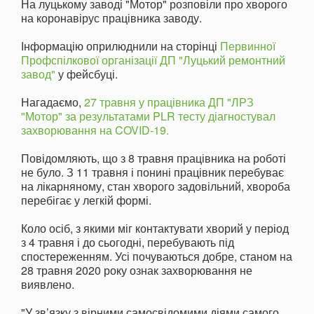
На луцькому заводі "Мотор" розповіли про хворого
на коронавірус працівника заводу.
Інформацію оприлюднили на сторінці
Первинної
Профспілкової організації ДП "Луцький ремонтний
завод"
у фейсбуці.
Нагадаємо,
27 травня у працівника ДП "ЛРЗ
"Мотор" за результатами PLR тесту діагностувал
захворювання на COVID-19.
Повідомляють, що з 8 травня працівника на роботі
не було. З 11 травня і понині працівник перебуває
на лікарняному, стан хворого задовільний, хвороба
перебігає у легкій формі.
Коло осіб, з якими міг контактувати хворий у період
з 4 травня і до сьогодні, перебувають під
спостереженням. Усі почуваються добре, станом на
28 травня 2020 року ознак захворювання не
виявлено.
"У зв’язку з вірними самосвідомими діями самого