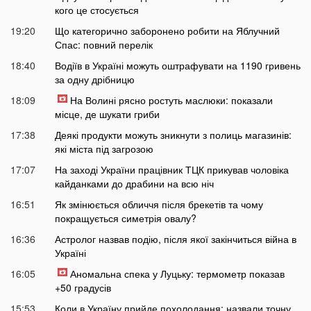
кого це стосується
19:20
Що категорично заборонено робити на Яблучний
Спас: повний перелік
18:40
Водіїв в Україні можуть оштрафувати на 1190 гривень
за одну дрібницю
18:09
На Волині рясно ростуть маслюки: показали
місце, де шукати гриби
17:38
Деякі продукти можуть зникнути з полиць магазинів:
які міста під загрозою
17:07
На заході України працівник ТЦК прикував чоловіка
кайданками до драбини на всю ніч
16:51
Як змінюється обличчя після брекетів та чому
покращується симетрія овалу?
16:36
Астролог назвав подію, після якої закінчиться війна в
Україні
16:05
Аномальна спека у Луцьку: термометр показав
+50 градусів
15:53
Коли в Україну прийде похолодання: назвали точну