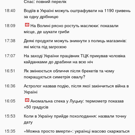
Спас: повний перелік
18:40
Водіїв в Україні можуть оштрафувати на 1190 гривень
за одну дрібницю
18:09
На Волині рясно ростуть маслюки: показали
місце, де шукати гриби
17:38
Деякі продукти можуть зникнути з полиць магазинів:
які міста під загрозою
17:07
На заході України працівник ТЦК прикував чоловіка
кайданками до драбини на всю ніч
16:51
Як змінюється обличчя після брекетів та чому
покращується симетрія овалу?
16:36
Астролог назвав подію, після якої закінчиться війна в
Україні
16:05
Аномальна спека у Луцьку: термометр показав
+50 градусів
15:53
Коли в Україну прийде похолодання: назвали точну
дату
15:35
«Можна просто вмерти»: українці масово скаржаться