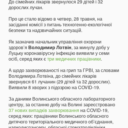
До сімейних лікарів звернулося 29 дітей і 32
дорослих лучан.
Про це стало відомо в четвер, 28 травня, на
засіданні комісії з питань техногенно-екологічної
безпеки та надзвичайних ситуацій.
Як зазначив начальник управління охорони
здоров’я
Володимир Лотвін
, за минулу добу у
Луцьку коронавірусну інфекцію виявили у семи
осіб, серед яких є
три медичних працівники
.
А щодо захворюваності на грип та ГРВІ, за словами
Володимира Лотвіна, до сімейних лікарів
звернувся 61 лучанин (29 дітей та 32 дорослих).
Виявили 8 хворих з підозрою на COVID-19.
За даними Волинського обласного лабораторного
центру, за останню добу на Волині зареєстровано
37 нових випадків захворювання
на COVID-19,
серед яких: працівники Волинського обласного
дитячого територіального медичного об’єднання,
наркодиспансеру, обласної стоматполіклініки.