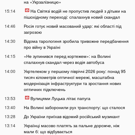
на «Укрзалізницю»
15:14
На Світязі водій не пропустив людей з дітьми на
пішохідному переході: спалахнув новий скандал
14:46
Росія готує новий масований удар: які області під
загрозою
14:30
Відома тарологиня зробила тривожне передбачення
про війну в Україні
14:15
«Не зупинився перед кортежем»: на Волині
спалахнув скандал через водія автобуса
14:00
Укртелеком у першому півріччі 2026 року: понад 95
тисяч кілометрів оптичної мережі, масштабна
модернізація інфраструктури та зростання нових
оптичних підключень
13:53
Вулицями Луцька літає папуга
13:40
На Волині заборонили рух транспорту: що сталося
13:28
До України приїхав відомий російський музикант
13:14
Українці масово платять за пальне дорожче, ніж
мали б: що відбувається