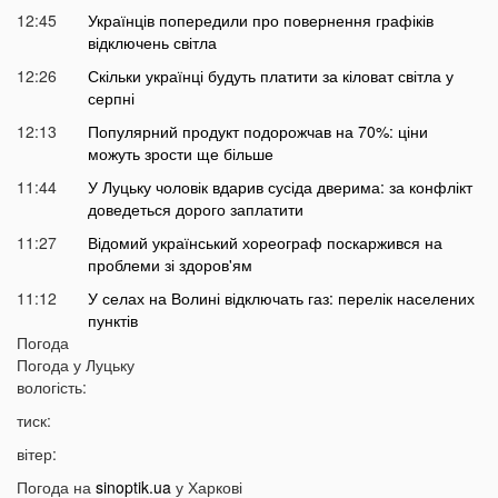
12:45
Українців попередили про повернення графіків
відключень світла
12:26
Скільки українці будуть платити за кіловат світла у
серпні
12:13
Популярний продукт подорожчав на 70%: ціни
можуть зрости ще більше
11:44
У Луцьку чоловік вдарив сусіда дверима: за конфлікт
доведеться дорого заплатити
11:27
Відомий український хореограф поскаржився на
проблеми зі здоров'ям
11:12
У селах на Волині відключать газ: перелік населених
пунктів
Погода
10:56
У басейні біля будинку втопилася 1-річна дитина
Погода у
Луцьку
10:43
вологість:
Українці можуть втратити відстрочку від мобілізації у
серпні
тиск:
10:25
На Волині авто злетіло з дороги: постраждали
вітер:
п’ятеро підлітків
Погода на
sinoptik.ua
у Харкові
10:11
На Волині два дні вируватиме аномалія