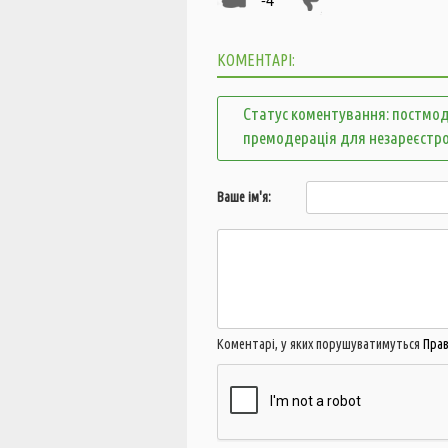
КОМЕНТАРІ:
Статус коментування: постмод
премодерація для незареєстр
Ваше ім'я:
Коментарі, у яких порушуватимуться
Пра