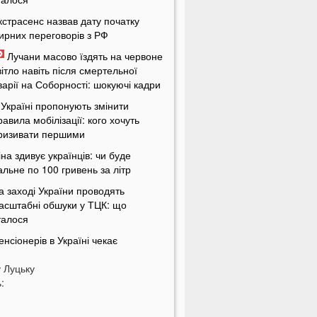
кстрасенс назвав дату початку
ирних переговорів з РФ
Лучани масово їздять на червоне
вітло навіть після смертельної
варії на Соборності: шокуючі кадри
 Україні пропонують змінити
равила мобілізації: кого хочуть
ризивати першими
іна здивує українців: чи буде
альне по 100 гривень за літр
а заході України проводять
асштабні обшуки у ТЦК: що
талося
енсіонерів в Україні чекає
асштабна перевірка: кого це
у
оркнеться
Луцьку
:
країну накриє потужна магнітна
уря: названі небезпечні дати