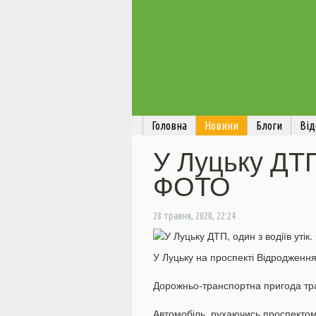
Головна
Новини
Блоги
Від
У Луцьку ДТП,
ФОТО
28 травня, 2020, 22:24
У Луцьку на проспекті Відродженн
Дорожньо-транспортна пригода трап
Автомобіль, рухаючись проспектом 