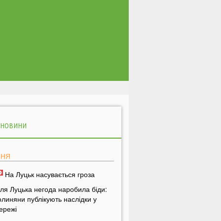
 НОВИНИ
ПНЯ
На Луцьк насувається гроза
іля Луцька негода наробила біди:
олиняни публікують наслідки у
ережі