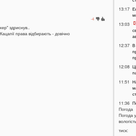
13:17
Е
м
-4
13:03
ер" здриснув..
с
 Кацапії права відбирають - довічно
а
12:37
В
п
п
12:08
Ц
п
11:51
Н
м
с
11:36
П
Погода
м
Погода 
т
вологість
11:07
У
тиск:
б