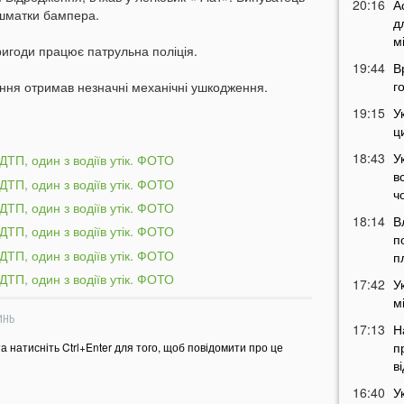
20:16
А
и шматки бампера.
д
м
ригоди працює патрульна поліція.
19:44
В
г
ення отримав незначні механічні ушкодження.
19:15
У
ц
18:43
У
в
ч
18:14
В
п
п
17:42
У
м
ИНЬ
17:13
Н
п
та натисніть Ctrl+Enter для того, щоб повідомити про це
в
16:40
У