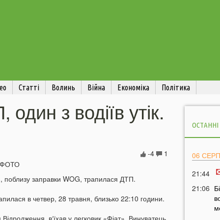
ео
Статті
Волинь
Війна
Економіка
Політика
 один з водіїв утік.
ОСТАННІ
-4
1
06 СЕР
21:44
я, поблизу заправки WOG, трапилася ДТП.
21:06
Б
в
илася в четвер, 28 травня, близько 22:10 години.
м
Відродження, в‘їхав у легковик «Фіат». Винуватець