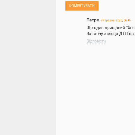
Петро
29 травня, 2020, 06:46
Ще один прищавий "блях
За втечу з місця ДТП на
Відповісти