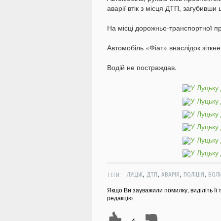
аварії втік з місця ДТП, загубивш
На місці дорожньо-транспортної п
Автомобіль «Фіат» внаслідок зіткн
Водій не постраждав.
,
,
,
,
ТЕГИ:
ЛУЦЬК
ДТП
АВАРІЯ
ПОЛІЦІЯ
ВОЛ
Якщо Ви зауважили помилку, виділіть її 
редакцію
-4