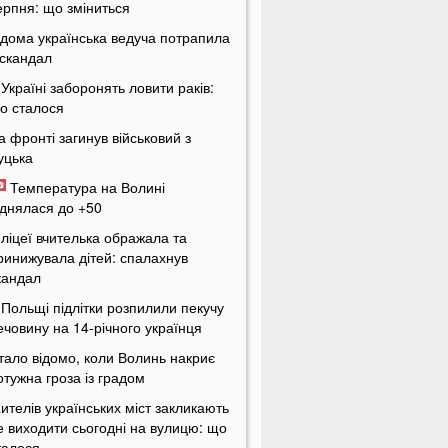
ерпня: що зміниться
ідома українська ведуча потрапила
 скандал
 Україні заборонять ловити раків:
о сталося
а фронті загинув військовий з
уцька
Температура на Волині
іднялася до +50
 ліцеї вчителька ображала та
ринижувала дітей: спалахнув
кандал
 Польщі підлітки розпилили пекучу
ечовину на 14-річного українця
тало відомо, коли Волинь накриє
отужна гроза із градом
ителів українських міст закликають
е виходити сьогодні на вулицю: що
талося