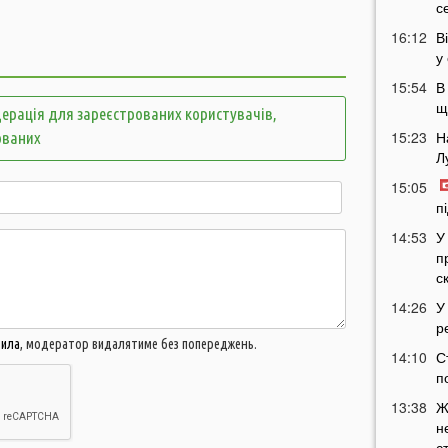
с
16:12
В
у
15:54
В
щ
ерація для зареєстрованих користувачів,
15:23
Н
ованих
Л
15:05
п
14:53
У
п
с
14:26
У
р
вила
, модератор видалятиме без попереджень.
14:10
С
п
13:38
Ж
н
с