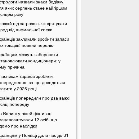
стрологи назвали знаки Зодіаку,
ля яких серпень стане найгіршим
ісяцем року
рожай під загрозою: як врятувати
ород від аномальної спеки
країнців закликали зробити запаси
их товарів: повний перелік
країнцям можуть заборонити
становлювати кондиціонери: у
ому причина
ласникам гаражів зробили
опередження: за що доведеться
латити у 2026 році
країнців попередили про два важкі
ісяці попереду
а Волині у ліцей фіктивно
рацевлаштували 12 осіб: що
ідомо про наслідки
країнцям у Польщі дали час до 31