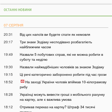
ОСТАННІ НОВИНИ
07 СЕРПНЯ
20:31
Від цих напоїв ви будете спати як немовля
20:17
Три знаки Зодіаку несподівано розбагатіють
найближчим часом
19:49
Назвали 5 побутових справ, які не можна робити в
суботу та неділю
19:30
Назвали найжадібніших чоловіків за знаком Зодіаку
19:15
Ці речі категорично заборонено робити під час грози
18:52
На заході України чоловік впіймав 10-кілограмову
рибу
18:28
Українці можуть вивести гроші з мобільного рахунку
на картку, але є важлива умова
18:12
Отримав переказ на картку? Штраф 34 тисячі
гривень