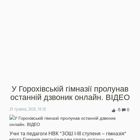
У Горохівській гімназії пролунав
останній дзвоник онлайн. ВІДЕО
-5
0
29 травня, 2020, 10:38
Учні та педагоги НВК "ЗОШ І-ІІІ ступеня – гімназія"
міста Горохів організували свято останнього