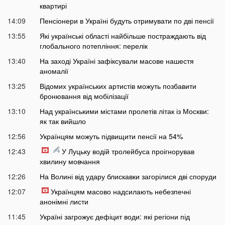
квартирі
14:09
Пенсіонери в Україні будуть отримувати по дві пенсії
13:55
Які українські області найбільше постраждають від
глобального потепління: перелік
13:40
На заході Україні зафіксували масове нашестя
аномалії
13:25
Відомих українських артистів можуть позбавити
бронювання від мобілізації
13:10
Над українськими містами пролетів літак із Москви:
як так вийшло
12:56
Українцям можуть підвищити пенсії на 54%
12:43
У Луцьку водій тролейбуса проігнорував
хвилину мовчання
12:26
На Волині від удару блискавки загорілися дві споруди
12:07
Українцям масово надсилають небезпечні
анонімні листи
11:45
Україні загрожує дефіцит води: які регіони під