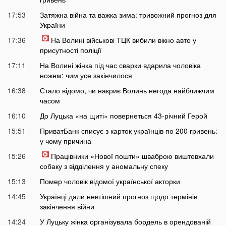
17:53
Затяжна війна та важка зима: тривожний прогноз для
України
17:36
На Волині військові ТЦК вибили вікно авто у
присутності поліції
17:11
На Волині жінка під час сварки вдарила чоловіка
ножем: чим усе закінчилося
16:38
Стало відомо, чи накриє Волинь негода найближчим
часом
16:10
До Луцька «на щиті» повернеться 43-річний Герой
15:51
ПриватБанк списує з карток українців по 200 гривень:
у чому причина
15:26
Працівники «Нової пошти» шваброю виштовхали
собаку з відділення у аномальну спеку
15:13
Помер чоловік відомої української акторки
14:45
Українці дали невтішний прогноз щодо термінів
закінчення війни
14:24
У Луцьку жінка організувала бордель в орендованій