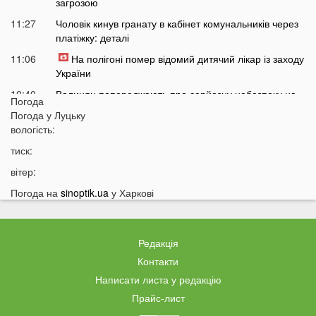
загрозою
11:27
Чоловік кинув гранату в кабінет комунальників через
платіжку: деталі
11:06
На полігоні помер відомий дитячий лікар із заходу
України
10:40
Волинян попереджають про серйозну небезпеку на
Погода
трасі біля Луцька
Погода у
Луцьку
10:15
вологість:
На Волині негода наробила лиха: показали
наслідки
тиск:
09:47
У Луцьку зафіксували нову аномалію
вітер:
09:16
На війні загинули двоє військових з Волині
Погода на
sinoptik.ua
у Харкові
06 СЕРПНЯ
21:44
На Луцьк насувається гроза
Редакція
21:06
Біля Луцька негода наробила біди: волиняни
Контакти
публікують наслідки у мережі
Написати листа у редакцію
20:16
Астрологи назвали знаки Зодіаку, для яких серпень
Прайс-лист
стане найгіршим місяцем року