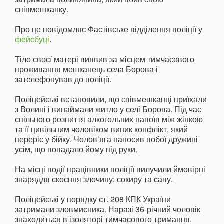
співмешканку.
Про це повідомляє Фастівське відділення поліції у
фейсбуці
.
Тіло своєї матері виявив за місцем тимчасового
проживання мешканець села Борова і
зателефонував до поліції.
Поліцейські встановили, що співмешканці приїхали
з Волині і винаймали житло у селі Борова. Під час
спільного розпиття алкогольних напоїв між жінкою
та її цивільним чоловіком виник конфлікт, який
переріс у бійку. Чолов’яга наносив побої дружині
усім, що попадало йому під руки.
На місці події працівники поліції вилучили ймовірні
знаряддя скоєння злочину: сокиру та сапу.
Поліцейські у порядку ст. 208 КПК України
затримали зловмисника. Наразі 36-річний чоловік
знаходиться в ізоляторі тимчасового тримання.