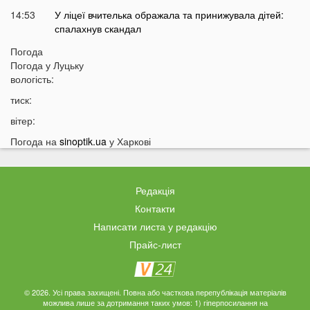
14:53
У ліцеї вчителька ображала та принижувала дітей:
спалахнув скандал
14:26
У Польщі підлітки розпилили пекучу речовину на 14-
Погода
річного українця
Погода у
Луцьку
вологість:
14:10
Стало відомо, коли Волинь накриє потужна гроза із
градом
тиск:
13:38
Жителів українських міст закликають не виходити
вітер:
сьогодні на вулицю: що сталося
Погода на
sinoptik.ua
у Харкові
13:17
Екстрасенс назвав дату початку мирних переговорів з
РФ
13:03
Лучани масово їздять на червоне світло навіть
Редакція
після смертельної аварії на Соборності: шокуючі
Контакти
кадри
Написати листа у редакцію
12:37
В Україні пропонують змінити правила мобілізації:
Прайс-лист
кого хочуть призивати першими
12:08
Ціна здивує українців: чи буде пальне по 100 гривень
за літр
© 2026. Усі права захищені. Повна або часткова перепублікація матеріалів
можлива лише за дотримання таких умов: 1) гіперпосилання на
11:51
На заході України проводять масштабні обшуки у