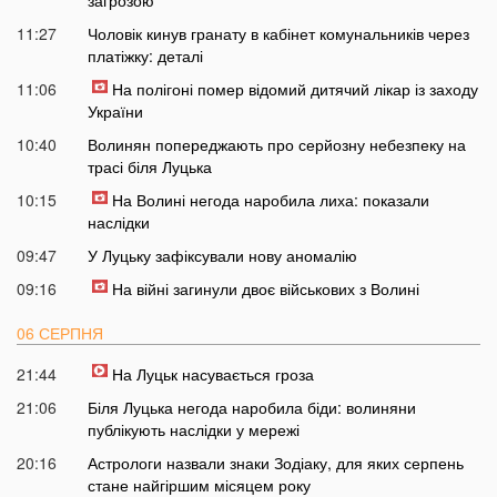
11:27
Чоловік кинув гранату в кабінет комунальників через
платіжку: деталі
11:06
На полігоні помер відомий дитячий лікар із заходу
України
10:40
Волинян попереджають про серйозну небезпеку на
трасі біля Луцька
10:15
На Волині негода наробила лиха: показали
наслідки
09:47
У Луцьку зафіксували нову аномалію
09:16
На війні загинули двоє військових з Волині
06 СЕРПНЯ
21:44
На Луцьк насувається гроза
21:06
Біля Луцька негода наробила біди: волиняни
публікують наслідки у мережі
20:16
Астрологи назвали знаки Зодіаку, для яких серпень
стане найгіршим місяцем року