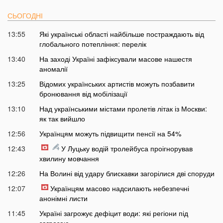
СЬОГОДНІ
13:55
Які українські області найбільше постраждають від
глобального потепління: перелік
13:40
На заході Україні зафіксували масове нашестя
аномалії
13:25
Відомих українських артистів можуть позбавити
бронювання від мобілізації
13:10
Над українськими містами пролетів літак із Москви:
як так вийшло
12:56
Українцям можуть підвищити пенсії на 54%
12:43
У Луцьку водій тролейбуса проігнорував
хвилину мовчання
12:26
На Волині від удару блискавки загорілися дві споруди
12:07
Українцям масово надсилають небезпечні
анонімні листи
11:45
Україні загрожує дефіцит води: які регіони під
загрозою