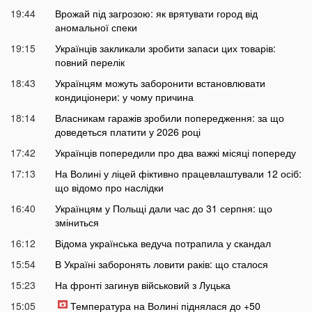
19:44
Врожай під загрозою: як врятувати город від
аномальної спеки
19:15
Українців закликали зробити запаси цих товарів:
повний перелік
18:43
Українцям можуть заборонити встановлювати
кондиціонери: у чому причина
18:14
Власникам гаражів зробили попередження: за що
доведеться платити у 2026 році
17:42
Українців попередили про два важкі місяці попереду
17:13
На Волині у ліцей фіктивно працевлаштували 12 осіб:
що відомо про наслідки
16:40
Українцям у Польщі дали час до 31 серпня: що
зміниться
16:12
Відома українська ведуча потрапила у скандал
15:54
В Україні заборонять ловити раків: що сталося
15:23
На фронті загинув військовий з Луцька
15:05
Температура на Волині піднялася до +50