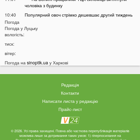
чоловіка з будинку
10:40
Популярний овоч стрімко дешевшає другий тиждень
поспіль, але є нюанс
Погода
Погода у
Луцьку
10:12
Росія може застосувати ядерну зброю? Тривожне
вологість:
попередження
тиск:
09:39
На Україну насувається негода: які області накриє
небезпечна стихія
вітер:
09:11
На Волині чоловік до смерті побив знайомого і возив
Погода на
sinoptik.ua
у Харкові
його у багажнику
08 СЕРПНЯ
Редакція
20:14
Астрологи назвали знаки Зодіаку, яких попереду
Контакти
чекають важкі місяці
Написати листа у редакцію
19:42
Українки масово відмовляються від консервації
Прайс-лист
19:13
Українців закликали принести цю рослину в оселю у
серпні: у чому причина
© 2026. Усі права захищені. Повна або часткова перепублікація матеріалів
18:41
Мороз чи аномальне тепло: якою буде зима в Україні
можлива лише за дотримання таких умов: 1) гіперпосилання на