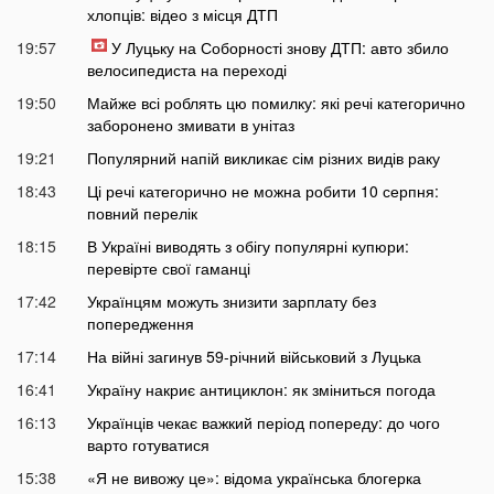
хлопців: відео з місця ДТП
19:57
У Луцьку на Соборності знову ДТП: авто збило
велосипедиста на переході
19:50
Майже всі роблять цю помилку: які речі категорично
заборонено змивати в унітаз
19:21
Популярний напій викликає сім різних видів раку
18:43
Ці речі категорично не можна робити 10 серпня:
повний перелік
18:15
В Україні виводять з обігу популярні купюри:
перевірте свої гаманці
17:42
Українцям можуть знизити зарплату без
попередження
17:14
На війні загинув 59-річний військовий з Луцька
16:41
Україну накриє антициклон: як зміниться погода
16:13
Українців чекає важкий період попереду: до чого
варто готуватися
15:38
«Я не вивожу це»: відома українська блогерка