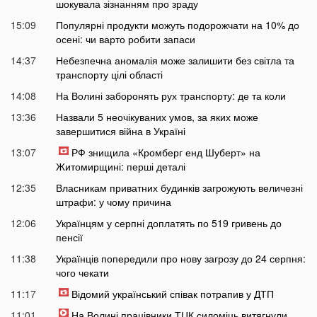
шокувала зізнанням про зраду
15:09
Популярні продукти можуть подорожчати на 10% до
осені: чи варто робити запаси
14:37
Небезпечна аномалія може залишити без світла та
транспорту цілі області
14:08
На Волині заборонять рух транспорту: де та коли
13:36
Назвали 5 неочікуваних умов, за яких може
завершитися війна в Україні
13:07
РФ знищила «Кромберг енд Шуберт» на
Житомирщині: перші деталі
12:35
Власникам приватних будинків загрожують величезні
штрафи: у чому причина
12:06
Українцям у серпні доплатять по 519 гривень до
пенсії
11:38
Українців попередили про нову загрозу до 24 серпня:
чого чекати
11:17
Відомий український співак потрапив у ДТП
11:01
На Волині працівники ТЦК силоміць витягнули