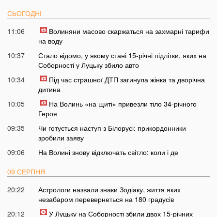
СЬОГОДНІ
11:06
Волиняни масово скаржаться на захмарні тарифи
на воду
10:37
Стало відомо, у якому стані 15-річні підлітки, яких на
Соборності у Луцьку збило авто
10:34
Під час страшної ДТП загинула жінка та дворічна
дитина
10:05
На Волинь «на щиті» привезли тіло 34-річного
Героя
09:35
Чи готується наступ з Білорусі: прикордонники
зробили заяву
09:06
На Волині знову відключать світло: коли і де
09 СЕРПНЯ
20:22
Астрологи назвали знаки Зодіаку, життя яких
незабаром перевернеться на 180 градусів
20:12
У Луцьку на Соборності збили двох 15-річних