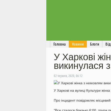
Головна
Новини
Блоги
Від
У Харкові жі
викинулася з
02 червня, 2020, 06:12
У Харкові на вулиці Культури жінк
Про інцидент повідомляє місцеви
"Все сталося близько 6:00, трупи п