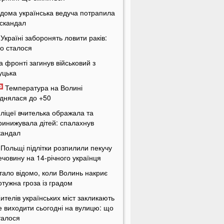
ідома українська ведуча потрапила
 скандал
 Україні заборонять ловити раків:
о сталося
а фронті загинув військовий з
уцька
Температура на Волині
іднялася до +50
 ліцеї вчителька ображала та
ринижувала дітей: спалахнув
кандал
 Польщі підлітки розпилили пекучу
ечовину на 14-річного українця
тало відомо, коли Волинь накриє
отужна гроза із градом
ителів українських міст закликають
е виходити сьогодні на вулицю: що
талося