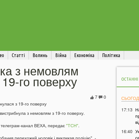
ео
Статті
Волинь
Війна
Економіка
Політика
нка з немовлям
 19-го поверху
ОСТАННІ
7
0
СЬОГОД
17:13
Н
а вистрибнула з немовлям з 19-го поверху.
п
в
й телеграм-канал ВЕХА, передає
"ТСН"
.
16:40
У
с
обачив перехожий чоловік і викликав поліцію", -