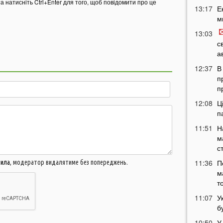
та натисніть Ctrl+Enter для того, щоб повідомити про це
13:17
Е
м
13:03
с
а
12:37
В
п
п
12:08
Ц
п
11:51
Н
м
с
11:36
П
вила
, модератор видалятиме без попереджень.
м
т
11:07
У
б
10:50
У