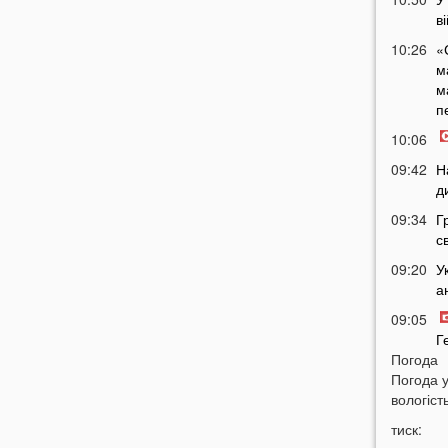
в
10:26
«
м
м
п
10:06
09:42
Н
д
09:34
Г
с
09:20
У
а
09:05
Г
Погода
б
Погода 
05 СЕР
вологість
тиск:
21:32
У