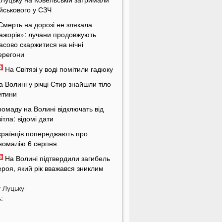
ійськового у СЗЧ
Смерть на дорозі не злякала
ажорів»: лучани продовжують
асово скаржитися на нічні
ерегони
На Світязі у воді помітили гадюку
а Волині у річці Стир знайшли тіло
итини
ромаду на Волині відключать від
вітла: відомі дати
країнців попереджають про
номалію 6 серпня
На Волині підтвердили загибель
ероя, який рік вважався зниклим
езвісти
у
Луцьку
ПНЯ
:
 Луцьку зафіксували аномалію