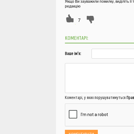
Якщо Ви зауважили помилку, виділіть її 
редакцію
7
КОМЕНТАРІ:
Ваше ім'я:
Коментарі, у яких порушуватимуться
Пра