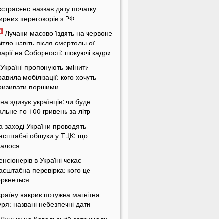
кстрасенс назвав дату початку
ирних переговорів з РФ
Лучани масово їздять на червоне
вітло навіть після смертельної
варії на Соборності: шокуючі кадри
 Україні пропонують змінити
равила мобілізації: кого хочуть
ризивати першими
іна здивує українців: чи буде
альне по 100 гривень за літр
а заході України проводять
асштабні обшуки у ТЦК: що
талося
енсіонерів в Україні чекає
асштабна перевірка: кого це
оркнеться
країну накриє потужна магнітна
уря: названі небезпечні дати
 Луцьку на Ковельській затримали