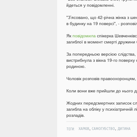
йдеться у повідомленні.
"З’ясовано, що 42-річна жінка з ш
в будинку на 19 поверсі", - розпов
Як
повідомила
спікерка Шевченківс
загиблої в момент смерті дружини 
За попередньою версією слідства, 
вистрибнула з вікна 19-го поверху
родиною.
Чоловік розповів правоохоронцям, 
Коли вони вже прийшли до нього до
Жодних передсмертних записок слі
загибла на обліку у психіатричній л
розладів.
,
,
ТЕГИ:
ХАРКІВ
САМОГУБСТВО
ДИТИНА