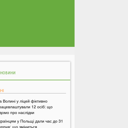
 НОВИНИ
НІ
а Волині у ліцей фіктивно
рацевлаштували 12 осіб: що
ідомо про наслідки
країнцям у Польщі дали час до 31
ерпня: що зміниться