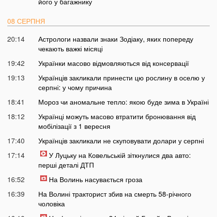
його у багажнику
08 СЕРПНЯ
20:14
Астрологи назвали знаки Зодіаку, яких попереду
чекають важкі місяці
19:42
Українки масово відмовляються від консервації
19:13
Українців закликали принести цю рослину в оселю у
серпні: у чому причина
18:41
Мороз чи аномальне тепло: якою буде зима в Україні
18:12
Українці можуть масово втратити бронювання від
мобілізації з 1 вересня
17:40
Українців закликали не скуповувати долари у серпні
17:14
У Луцьку на Ковельській зіткнулися два авто:
перші деталі ДТП
16:52
На Волинь насувається гроза
16:39
На Волині тракторист збив на смерть 58-річного
чоловіка