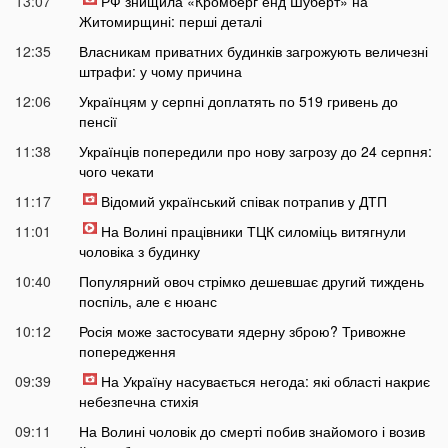
13:07
РФ знищила «Кромберг енд Шуберт» на
Житомирщині: перші деталі
12:35
Власникам приватних будинків загрожують величезні
штрафи: у чому причина
12:06
Українцям у серпні доплатять по 519 гривень до
пенсії
11:38
Українців попередили про нову загрозу до 24 серпня:
чого чекати
11:17
Відомий український співак потрапив у ДТП
11:01
На Волині працівники ТЦК силоміць витягнули
чоловіка з будинку
10:40
Популярний овоч стрімко дешевшає другий тиждень
поспіль, але є нюанс
10:12
Росія може застосувати ядерну зброю? Тривожне
попередження
09:39
На Україну насувається негода: які області накриє
небезпечна стихія
09:11
На Волині чоловік до смерті побив знайомого і возив