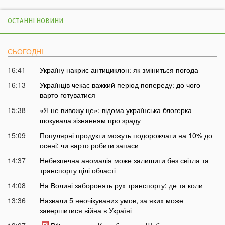
ОСТАННІ НОВИНИ
СЬОГОДНІ
16:41
Україну накриє антициклон: як зміниться погода
16:13
Українців чекає важкий період попереду: до чого
варто готуватися
15:38
«Я не вивожу це»: відома українська блогерка
шокувала зізнанням про зраду
15:09
Популярні продукти можуть подорожчати на 10% до
осені: чи варто робити запаси
14:37
Небезпечна аномалія може залишити без світла та
транспорту цілі області
14:08
На Волині заборонять рух транспорту: де та коли
13:36
Назвали 5 неочікуваних умов, за яких може
завершитися війна в Україні