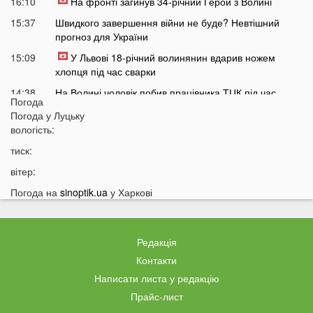
16:10
На фронті загинув 34-річний Герой з Волині
15:37
Швидкого завершення війни не буде? Невтішний
прогноз для України
15:09
У Львові 18-річний волинянин вдарив ножем
хлопця під час сварки
14:38
На Волині чоловік побив працівника ТЦК під час
Погода
перевірки документів
Погода у
Луцьку
14:16
Лукашенко зробив нову цинічну заяву про війну в
вологість:
Україні
тиск:
14:01
У популярному м'ясному магазині у Луцьку
вітер:
продають зелене м'ясо: покупці обурені
Погода на
sinoptik.ua
у Харкові
13:51
Українцям доведеться більше платити за комуналку:
у чому причина
13:30
На заході України у ТЦК масово забирали відстрочки
Редакція
у чоловіків: деталі
Контакти
13:01
Зʼявилися деталі нічної ДТП у Луцьку на
Написати листа у редакцію
Соборності
Прайс-лист
12:55
У Луцьку утворився величезний затор: що сталося