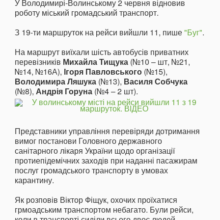
У Володимирі-Волинському 2 червня відновив
роботу міський громадський транспорт.
З 19-ти маршруток на рейси вийшли 11, пише
"Буг"
.
На маршрут виїхали шість автобусів приватних
перевізників
Михайла Тищука
(№10 – шт, №21,
№14, №16А),
Ігоря Павловського
(№15),
Володимира Ляшука
(№13),
Василя Собчука
(№8),
Андрія Горуна
(№4 – 2 шт).
Представники управління перевіряди дотримання
вимог постанови Головного державного
санітарного лікаря України щодо організації
протиепідемічних заходів при наданні пасажирам
послуг громадського транспорту в умовах
карантину.
Як розповів Віктор Фіщук, охочих проїхатися
грмоадським транспортом небагато. Були рейси,
коли в транспорті сиділи всього двоє людей.