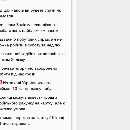
ід цих напоїв ви будете спати як
емовля
ри знаки Зодіаку несподівано
озбагатіють найближчим часом
азвали 5 побутових справ, які не
ожна робити в суботу та неділю
азвали найжадібніших чоловіків за
наком Зодіаку
і речі категорично заборонено
обити під час грози
На заході України чоловік
піймав 10-кілограмову рибу
країнці можуть вивести гроші з
обільного рахунку на картку, але є
ажлива умова
тримав переказ на картку? Штраф
4 тисячі гривень