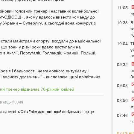
11:05
рійович головний тренер і наставник волейбольної
п
тет-ОДЮСШ», якому вдалось вивести команду до
10:33
В
 України – Суперлігу, а сьогодні вона конкурує з
з
в
і стали майстрами спорту, входили до національної
10:04
Т
 що вони у різні роки вдало виступали на
у
в Англії, Португалії, Голландії, Франції, Польщі,
н
09:32
я
ов’я і бадьорості, невгамовного ентузіазму і
б
і великих досягнень!" - висловлює щирі привітання
09:03
п
08:50
В АНДРІЙОВИЧ
м
та натисніть Ctrl+Enter для того, щоб повідомити про це
07:46
ч
07 СЕР