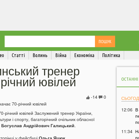
ео
Статті
Волинь
Війна
Економіка
Політика
инський тренер
-річний ювілей
ОСТАННІ
-14
0
СЬОГОД
12:06
В
 70-річний ювілей Заслужений тренер України,
п
тури і спорту, багаторічний очільник обласної
п
и
Богуслав Андрійович Галицький
.
11:34
Н
п
сторінці у фейсбуці
Ольга Яцюк
.