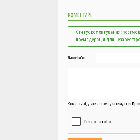
КОМЕНТАРІ:
Статус коментування: постмод
премодерація для незареєстр
Ваше ім'я:
Коментарі, у яких порушуватимуться
Пра