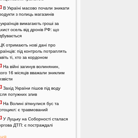
В Україні масово почали зникати
родукти з полиць магазинів
 українців вимагають гроші за
ахист осель від дронів РФ: що
ідбувається
ЦК отримають нові дані про
країнців: під контроль потраплять
авіть ті, хто за кордоном
На війні загинув волинянин,
кого 16 місяців вважали зниклим
езвісти
Захід України пішов під воду
ісля потужних злив
На Волині зіткнулися бус та
отоцикл: є травмований
У Луцьку на Соборності сталася
ергова ДТП: є постраждалі
ПНЯ