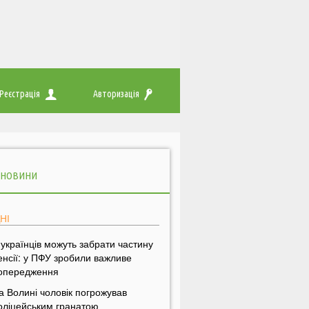
Реєстрація
Авторизація
 НОВИНИ
НІ
 українців можуть забрати частину
енсії: у ПФУ зробили важливе
опередження
а Волині чоловік погрожував
оліцейським гранатою