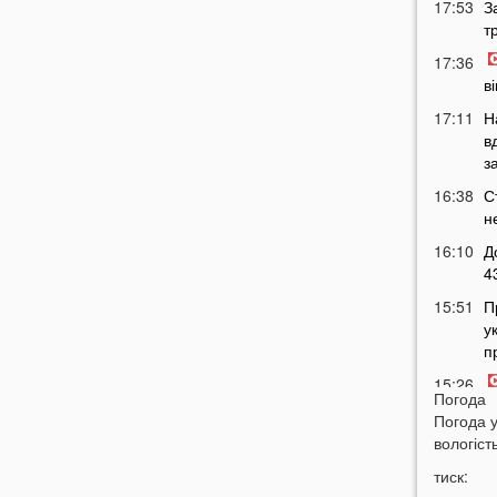
17:53
З
т
17:36
в
17:11
Н
в
з
16:38
С
н
16:10
Д
4
15:51
П
у
п
15:26
Погода
ш
Погода 
в
вологість
15:13
П
тиск:
а