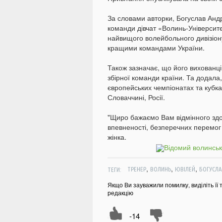
За словами авторки, Богуслав Анд
команди дівчат «Волинь-Універси
найвищого волейбольного дивізіону
кращими командами України.
Також зазначає, що його вихованц
збірної команди країни. Та додала,
європейських чемпіонатах та кубках 
Словаччині, Росії.
"Щиро бажаємо Вам відмінного здор
впевненості, безперечних перемог 
жінка.
,
,
,
ТЕГИ:
ТРЕНЕР
ВОЛИНЬ
ЮВІЛЕЙ
БОГУСЛА
Якщо Ви зауважили помилку, виділіть її 
редакцію
-14