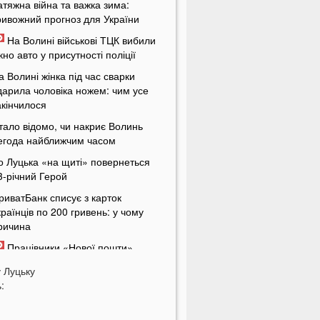
атяжна війна та важка зима:
ривожний прогноз для України
На Волині військові ТЦК вибили
ікно авто у присутності поліції
а Волині жінка під час сварки
дарила чоловіка ножем: чим усе
акінчилося
тало відомо, чи накриє Волинь
егода найближчим часом
о Луцька «на щиті» повернеться
3-річний Герой
риватБанк списує з карток
країнців по 200 гривень: у чому
ричина
Працівники «Нової пошти»
ваброю виштовхали собаку з
у
Луцьку
ідділення у аномальну спеку
:
омер чоловік відомої української
кторки