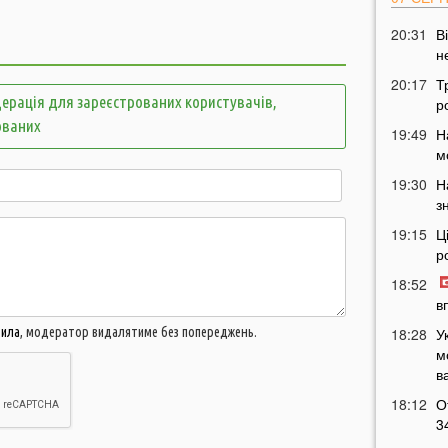
20:31
В
н
20:17
Т
ерація для зареєстрованих користувачів,
р
ованих
19:49
Н
м
19:30
Н
з
19:15
Ц
р
18:52
в
18:28
У
вила
, модератор видалятиме без попереджень.
м
в
18:12
О
3