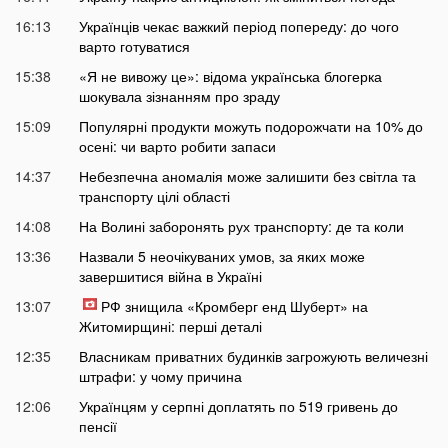
16:13
Українців чекає важкий період попереду: до чого
варто готуватися
15:38
«Я не вивожу це»: відома українська блогерка
шокувала зізнанням про зраду
15:09
Популярні продукти можуть подорожчати на 10% до
осені: чи варто робити запаси
14:37
Небезпечна аномалія може залишити без світла та
транспорту цілі області
14:08
На Волині заборонять рух транспорту: де та коли
13:36
Назвали 5 неочікуваних умов, за яких може
завершитися війна в Україні
13:07
РФ знищила «Кромберг енд Шуберт» на
Житомирщині: перші деталі
12:35
Власникам приватних будинків загрожують величезні
штрафи: у чому причина
12:06
Українцям у серпні доплатять по 519 гривень до
пенсії