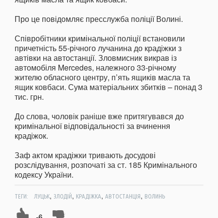
Про це повідомляє пресслужба поліції Волині.
Співробітники кримінальної поліції встановили
причетність 55-річного лучанина до крадіжки з
автівки на автостанції. Зловмисник викрав із
автомобіля Mercedes, належного 33-річному
жителю обласного центру, п’ять ящиків масла та
ящик ковбаси. Сума матеріальних збитків – понад 3
тис. грн.
До слова, чоловік раніше вже притягувався до
кримінальної відповідальності за вчинення
крадіжок.
Заф актом крадіжки тривають досудові
розслідування, розпочаті за ст. 185 Кримінального
кодексу України.
,
,
,
,
ТЕГИ:
ЛУЦЬК
ЗЛОДІЙ
КРАДІЖКА
АВТОСТАНЦІЯ
ВОЛИНЬ
-6