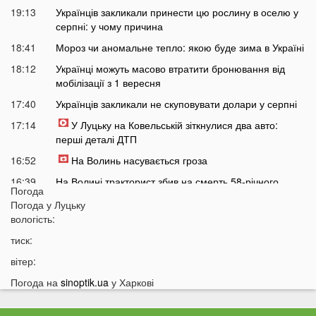
19:13
Українців закликали принести цю рослину в оселю у
серпні: у чому причина
18:41
Мороз чи аномальне тепло: якою буде зима в Україні
18:12
Українці можуть масово втратити бронювання від
мобілізації з 1 вересня
17:40
Українців закликали не скуповувати долари у серпні
17:14
У Луцьку на Ковельській зіткнулися два авто:
перші деталі ДТП
16:52
На Волинь насувається гроза
16:39
На Волині тракторист збив на смерть 58-річного
Погода
чоловіка
Погода у
Луцьку
16:10
На фронті загинув 34-річний Герой з Волині
вологість:
15:37
Швидкого завершення війни не буде? Невтішний
тиск:
прогноз для України
вітер:
15:09
У Львові 18-річний волинянин вдарив ножем
Погода на
sinoptik.ua
у Харкові
хлопця під час сварки
14:38
На Волині чоловік побив працівника ТЦК під час