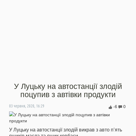
У Луцьку на автостанції злодій
поцупив з автівки продукти
-6
0
03 червня, 2020, 16:29
У Луцьку на автостанції злодій викрав з авто п’ять
ящиків масла та ящик ковбаси.