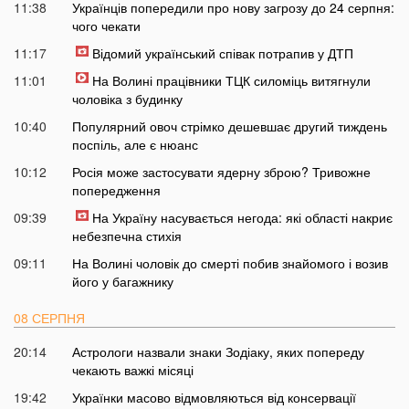
11:38
Українців попередили про нову загрозу до 24 серпня:
чого чекати
11:17
Відомий український співак потрапив у ДТП
11:01
На Волині працівники ТЦК силоміць витягнули
чоловіка з будинку
10:40
Популярний овоч стрімко дешевшає другий тиждень
поспіль, але є нюанс
10:12
Росія може застосувати ядерну зброю? Тривожне
попередження
09:39
На Україну насувається негода: які області накриє
небезпечна стихія
09:11
На Волині чоловік до смерті побив знайомого і возив
його у багажнику
08 СЕРПНЯ
20:14
Астрологи назвали знаки Зодіаку, яких попереду
чекають важкі місяці
19:42
Українки масово відмовляються від консервації